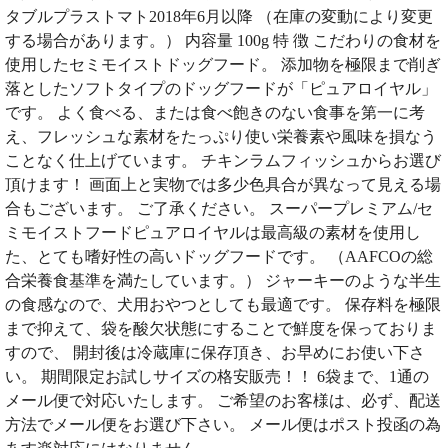
タブルプラストマト2018年6月以降 （在庫の変動により変更
する場合があります。） 内容量 100g 特 徴 こだわりの食材を
使用したセミモイストドッグフード。 添加物を極限まで削ぎ
落としたソフトタイプのドッグフードが「ピュアロイヤル」
です。 よく食べる、または食べ飽きのない食事を第一に考
え、フレッシュな素材をたっぷり使い栄養素や風味を損なう
ことなく仕上げています。 チキンラムフィッシュからお選び
頂けます！ 画面上と実物では多少色具合が異なって見える場
合もございます。 ご了承ください。 スーパープレミアム/セ
ミモイストフードピュアロイヤルは最高級の素材を使用し
た、とても嗜好性の高いドッグフードです。 （AAFCOの総
合栄養食基準を満たしています。） ジャーキーのような半生
の食感なので、犬用おやつとしても最適です。 保存料を極限
まで抑えて、袋を酸欠状態にすることで鮮度を保っておりま
すので、 開封後は冷蔵庫に保存頂き、お早めにお使い下さ
い。 期間限定お試しサイズの格安販売！！ 6袋まで、1通の
メール便で対応いたします。 ご希望のお客様は、必ず、配送
方法でメール便をお選び下さい。 メール便はポスト投函の為