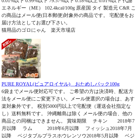
0.01%以下 0.99%以下 79.57%以下 0.18%以上 0.01%以下 代謝
エネルギー（ME） 102.4kcal/100g 原産国 タイ 製造元 C&R こ
の商品はメール便(日本郵便)対象外の商品です。 宅配便をお
届け方法としてお選び下さい。
猫用品のゴロにゃん 楽天市場店
PURE ROYAL(ピュアロイヤル) おためしパック100g
6袋までメール便対応可です。 ご希望の方は決済時、配送方
法をメール便にご変更下さい。メール便選択の場合は、あす
楽対象外です。 税別5000円以上で宅配便（運送会社指定な
し）送料無料です。 沖縄離島は除く メール便の場合、他の
商品との同梱はできません。 賞味期限 チキン 2018年7
月以降 ラム 2018年6月以降 フィッシュ2018年7月
以降 ベジタブルプラスホウレンソウ2018年5月以降 ベジ