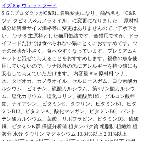
イズ 85g ウェットフード
S.G.J.プロダクツがC&Rに名称変更になり、商品名も「C&R
ツナ タピオカ&カノラオイル」に変更になりました。 原材料
成分給餌量サイズ価格等に変更はありませんのでご了承下さ
い。 ツナを主原料とした猫用缶詰です。全猫用ですが、ドラ
イフードだけでは食べられない猫にとくにおすすめです。ツ
ナの形状が小さく、食べやすくなっています。プレミアムキ
ャットと混ぜて与えることをおすすめします。複数の魚を使
用していないので、ツナ以外の魚にアレルギーを持つ猫にも
安心して与えていただけます。 内容量 85g 原材料 ツナ、
水、タピオカ、カノラオイル、セルロースガム、ヨウ素酸カ
ルシウム、ビオチン、硫酸カルシウム、第3リン酸カルシウ
ム、塩化カリウム、塩化コリン、硫酸第1鉄、グルコン酸亜
鉛、ナイアシン、ビタミンE、タウリン、ビタミンB1、ビタ
ミンB12、ビタミンA、酸化マンガン、ビタミンB6、パント
テン酸カルシウム、葉酸、リボフラビン、ビタミンD3、硫酸
銅、ビタミンK群 保証分析値 粗タンパク質 粗脂肪 粗繊維 粗
灰分 水分 タウリン マグネシウム 13.84%以上 2.01%以上