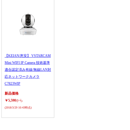
【KEIAN/恵安】 VSTARCAM
Mini WIFI IP Camera 技術基準
適合認定済み有線/無線LAN対
応ネットワークカメラ
C7823WIP
新品価格
￥5,590
から
(2018/3/29 10:43時点)