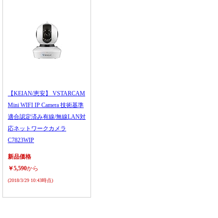
【KEIAN/恵安】 VSTARCAM
Mini WIFI IP Camera 技術基準
適合認定済み有線/無線LAN対
応ネットワークカメラ
C7823WIP
新品価格
￥5,590
から
(2018/3/29 10:43時点)