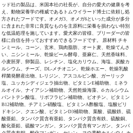
ッド社の製品は、米国本社の社長が、自分の愛犬の健康を考
え、動物栄養学の権威であるトムウイラード博士に依頼し処
方されたフードです。オメガ3、オメガ6といった成分が多分
に含まれた非常に良質なものを主原料に栄養を損わない特別
な低温処理を施しています。愛犬家の皆様、ブリーダーの皆
様に自信を持っておすすめできるフードです。 原材料 チキ
ンミール、コーン、玄米、鶏肉脂肪、オート麦、乾燥てんさ
い、ニシンミール、乾燥ビール酵母、亜麻仁、天然香味料、
小麦胚芽、卵製品、レシチン、塩化カリウム、海塩、炭酸カ
ルシウム、チーズ、DL-メチオニン、乾燥ホエー、乾燥乳酸
桿菌発酵産出物、L-リジン、アスコルビン酸、ガーリック
塩、ユッカシディジェラ抽出物、ビタミンE補助物、ミネラ
ルオイル、ナイアシン補助物、天然乾燥海藻、d-カルシウム
パントテン酸塩、リボフラビン補助物、ビオチン、ビタミン
B12補助物、チアミン硝酸塩、ビタミンA酢酸塩、塩酸ピリ
ドキシン、クエン酸、ビタミンD3補助物、葉酸、硫酸鉄、硫
酸亜鉛、タンパク質含有亜鉛、タンパク質含有鉄、硫酸銅、
酸化亜鉛、硫酸マンガン、タンパク質含有マンガン、タンパ
ク質含有銅、酸化マンガン、セレン、ヨウ素酸カルシウム カ