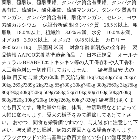
葉酸、硫酸鉄、硫酸亜鉛、タンパク質含有亜鉛、タンパク質
含有鉄、硫酸銅、酸化亜鉛、硫酸マンガン、タンパク質含有
マンガン、タンパク質含有銅、酸化マンガン、セレン、ヨウ
素酸カルシウム 保証分析値 粗タンパク質 26.5％以上、粗
脂肪 18.0％以上、粗繊維 3.0％未満、水分 10.0％未満、
オメガ6 3.90％以上、オメガ3 0.45％以上 カロリー
3935kcal / 1kg 原産国 米国 対象年齢 離乳後の全年齢 製
品情報 AAFCO栄養基準適合商品 / 日本正規品 オールナ
チュラル BHABHTエトキシキン等の人工保存料や人工香料
人工着色料は一切使用しておりません。 給与量目安 犬の
体重 目安給与量 犬の体重 目安給与量 1kg?2kg 40g?55g 20kg?
30kg 269g?389g 2kg?3kg 55g?80g 30kg?40kg 389g?569g 3kg?5kg
80g?90g 40kg?50kg 569g?683g 5kg?10kg 90g?160g 50kg?60kg
683g?820g 10kg?20kg 160g?269g 60kg? 820g? 給与量はあくま
でも目安です。運動量や年齢、体調、生活環境などによって
大幅に変わります。愛犬の様子をみて調節してあげて下さ
い。 おやつ、間食も栄養価ですので、与え過ぎに注意して下
さい。与え過ぎは肥満、病気の原因となる場合があります。
ブラックウッドの給与基準は数百犬舎での独自の臨床実験の