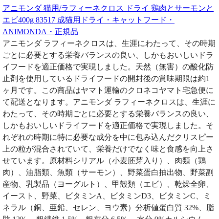
アニモンダ 猫用/ラフィーネクロス ドライ 鶏肉とサーモンと
エビ400g 83517 成猫用ドライ・キャットフード・
ANIMONDA・正規品
アニモンダ ラフィーネクロスは、生涯にわたって、その時期
ごとに必要とする栄養バランスの良い、しかもおいしいドラ
イフードを適正価格で実現しました。天然（無害）の酸化防
止剤を使用しているドライフードの開封後の賞味期限は約1
ヶ月です。この商品はヤマト運輸のクロネコヤマト宅急便に
て配送となります。アニモンダ ラフィーネクロスは、生涯に
わたって、その時期ごとに必要とする栄養バランスの良い、
しかもおいしいドライフードを適正価格で実現しました。そ
れぞれの時期に特に必要な成分を中に包み込んだクリスピー
上の粒が混合されていて、栄養だけでなく味と食感を向上さ
せています。原材料シリアル（小麦胚芽入り）、肉類（鶏
肉）、油脂類、魚類（サーモン）、野菜蛋白抽出物、野菜副
産物、乳製品（ヨーグルト）、甲殻類（エビ）、乾燥全卵、
イースト、野菜、ビタミンA、ビタミンD3、ビタミンC、ミ
ネラル（銅、亜鉛、セレン、ヨウ素）分析値蛋白質 32%、脂