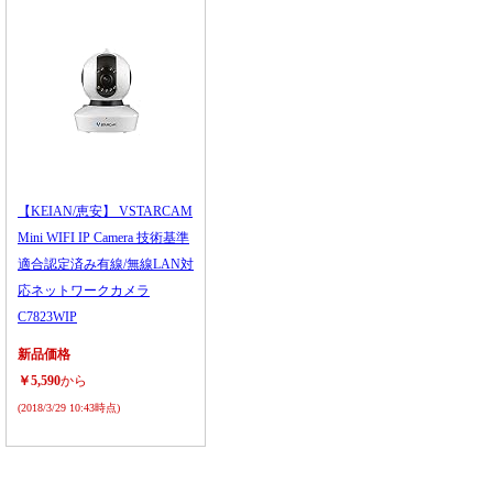
【KEIAN/恵安】 VSTARCAM
Mini WIFI IP Camera 技術基準
適合認定済み有線/無線LAN対
応ネットワークカメラ
C7823WIP
新品価格
￥5,590
から
(2018/3/29 10:43時点)