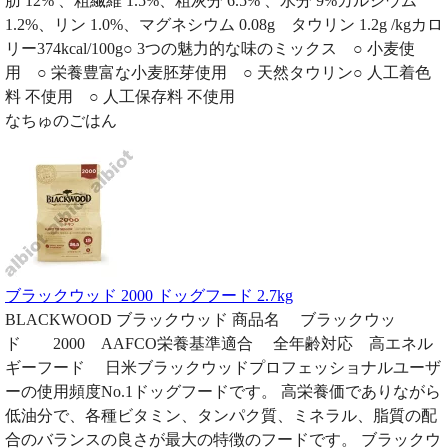
肪 12% 、粗繊維 1.5%、粗灰分 6.5% 、水分 9%カルシウム
1.2%、リン 1.0%、マグネシウム 0.08g タウリン 1.2g /kgカロ
リー374kcal/100g○ 3つの魅力的な味のミックス ○ 小麦使
用 ○ 栄養豊富な小麦胚芽使用 ○ 天然タウリン○ 人工着色
料 不使用 ○ 人工保存料 不使用
なちゅのごはん
ブラックウッド 2000 ドッグフード 2.7kg
BLACKWOOD ブラックウッド 商品名 ブラックウッ
ド 2000 AAFCO栄養基準適合 全年齢対応 高エネル
ギーフード 日米ブラックウッドプロフェッショナルユーザ
ーの使用頻度No.1ドッグフードです。 高栄養価でありながら
低油分で、各種ビタミン、タンパク質、ミネラル、脂質の配
合のバランスの良さが最大の特徴のフードです。 ブラックウ