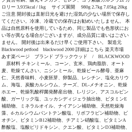
ロリー 3,935kcal / 1kg サイズ展開 980g 2.7kg 7.05kg 20kg
ご注意 開封後は直射日光を避けた湿気の少ない場所で保存し
てください。冷凍、冷蔵での保存はお勧めいたしません。 本
品は自然原料を使用しているため、同じ製品でも色形状にお
い等が異なる場合がございますが、成分品質に違いはござい
ません。 開封後は出来るだけ早くご使用下さい。 製造元
Blackwood petfood blackwood 2000 詳細はこちら 楽天市場
あす楽ページ ブランド ブラックウッド / BLACKWOOD
原材料 チキンミール、コーン、玄米、鶏肉脂肪、オート
麦、乾燥てんさい、ニシンミール、乾燥ビール酵母、亜麻
仁、天然香味料、小麦胚芽、卵製品、レシチン、塩化カリウ
ム、海塩、炭酸カルシウム、チーズ、DL-メチオニン、乾燥
ホエー、乾燥乳酸桿菌発酵産出物、L-リジン、アスコルビン
酸、ガーリック塩、ユッカシディジェラ抽出物、ビタミンE
補助物、ミネラルオイル、ナイアシン補助物、天然乾燥海
藻、d-カルシウムパントテン酸塩、リボフラビン補助物、ビ
オチン、ビタミンB12補助物、チアミン硝酸塩、ビタミンA
酢酸塩、塩酸ピリドキシン、クエン酸、ビタミンD3補助物、