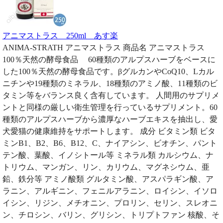
アニマストラス 250ml あす楽
ANIMA-STRATH アニマストラス 商品名 アニマストラス
100％天然の酵母食品 60種類のアルプスハーブをベースに
した100％天然の酵母食品です。βグルカンやCoQ10、Lカル
ニチンや19種類のミネラル、18種類のアミノ酸、11種類のビ
タミン等をバランス良く含有しています。 人間用のサプリメ
ントと同様の厳しい衛生管理を行っているサプリメント。60
種類のアルプスハーブから濃厚なハーブエキスを抽出し、愛
犬愛猫の健康維持をサポートします。 成分 ビタミン類 ビタ
ミンB1、B2、B6、B12、C、ナイアシン、ビオチン、パント
テン酸、葉酸、イノシトール等 ミネラル類 カルシウム、ナ
トリウム、マンガン、リン、カリウム、マグネシウム、亜
鉛、鉄分等 アミノ酸類 グルタミン酸、アスパラギン酸、ア
ラニン、アルギニン、フェニルアラニン、ロイシン、イソロ
イシン、リジン、メチオニン、プロリン、セリン、スレオニ
ン、チロシン、バリン、グリシン、トリプトファン 核酸、そ