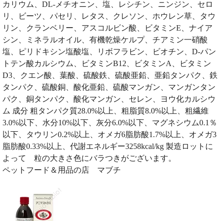
カリウム、DL-メチオニン、塩、レシチン、ニンジン、セロ
リ、ビーツ、パセリ、レタス、クレソン、ホウレン草、タウ
リン、クランベリー、アスコルビン酸、ビタミンE、ナイア
シン、ミネラルオイル、有機乾燥ケルプ、チアミン一硝酸
塩、ピリドキシン塩酸塩、リボフラビン、ビオチン、D-パン
トテン酸カルシウム、ビタミンB12、ビタミンA、ビタミン
D3、クエン酸、葉酸、硫酸鉄、硫酸亜鉛、亜鉛タンパク、鉄
タンパク、硫酸銅、酸化亜鉛、硫酸マンガン、マンガンタン
パク、銅タンパク、酸化マンガン、セレン、ヨウ化カルシウ
ム 成分 粗タンパク質28.0%以上、粗脂質8.0%以上、粗繊維
3.0%以下、水分10%以下、灰分6.0%以下、マグネシウム0.1％
以下、タウリン0.2%以上、オメガ6脂肪酸1.7%以上、オメガ3
脂肪酸0.33%以上、代謝エネルギー3258kcal/kg 製造ロットに
よって 粒の大きさ色にバラつきがございます。
ペットフード＆用品の店 マブチ