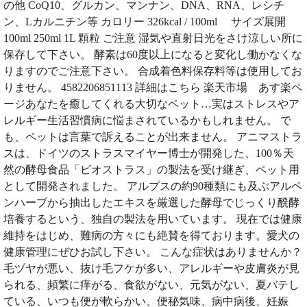
の他 CoQ10、グルカン、マンナン、DNA、RNA、レシチ
ン、Lカルニチン等 カロリー 326kcal / 100ml サイズ展開
100ml 250ml 1L 顆粒 ご注意 湿気や直射日光をさけ涼しい所に
保存して下さい。 酵素は60度以上になると変化し働かなくな
りますのでご注意下さい。 合成着色料保存料等は使用してお
りません。 4582206851113 詳細はこちら 楽天市場 あす楽ペ
ージあなたを癒してくれる大切なペット…実はストレスやア
レルギー生活習慣病に悩まされているかもしれません。 で
も、ペットは言葉で訴えることが出来ません。 アニマストラ
スは、ドイツのストラスマイヤー博士が開発した、100％天
然の酵母食品「ビオストラス」の製法を受け継ぎ、ペット用
として開発されました。 アルプスの約90種類にも及ぶアルペ
ンハーブから抽出したエキスを厳選した酵母でじっくり醗酵
培養するという、独自の製法を用いています。 現在では健康
維持をはじめ、難病の方々にも絶賛を得ております。愛犬の
健康管理にぜひお試し下さい。 こんな症状はありませんか？
毛ヅヤが悪い、抜け毛フケが多い、アレルギーや皮膚炎が見
られる、頻繁に痒がる、食欲がない、元気がない、夏バテし
ている、いつも便が軟らかい、便秘気味、病中病後、妊娠