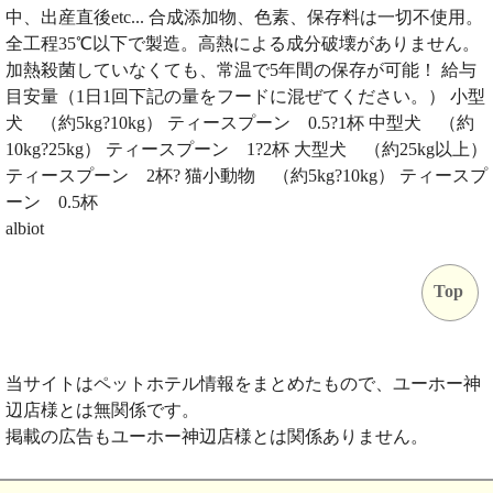
中、出産直後etc... 合成添加物、色素、保存料は一切不使用。
全工程35℃以下で製造。高熱による成分破壊がありません。
加熱殺菌していなくても、常温で5年間の保存が可能！ 給与
目安量（1日1回下記の量をフードに混ぜてください。） 小型
犬 （約5kg?10kg） ティースプーン 0.5?1杯 中型犬 （約
10kg?25kg） ティースプーン 1?2杯 大型犬 （約25kg以上）
ティースプーン 2杯? 猫小動物 （約5kg?10kg） ティースプ
ーン 0.5杯
albiot
Top
当サイトはペットホテル情報をまとめたもので、ユーホー神
辺店様とは無関係です。
掲載の広告もユーホー神辺店様とは関係ありません。