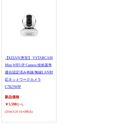
【KEIAN/恵安】 VSTARCAM
Mini WIFI IP Camera 技術基準
適合認定済み有線/無線LAN対
応ネットワークカメラ
C7823WIP
新品価格
￥5,590
から
(2018/3/29 10:43時点)