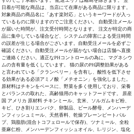
すのでご了承願います。 配送エリアは離島を除きます。 翌
日着が可能な商品は、当店にて在庫がある商品に限ります。
対象商品の商品名に「あす楽対応」というキーワードが入っ
ているものに限りますのでご注意ください。 自動受注メール
が届いた時間が、注文受付時間となります。 注文が特定の商
品に集中している場合など、システムの障害による受注時間
の誤差が生じる場合がございます。自動受注メールを必ずご
確認ください。自動受注メールが届かない場合は店舗へ直接
ご連絡ください。適正なPHコントロールの為に、マグネシウ
ムの含有量を低くしています。 猫の尿のPH調整効果がある
と言われている「クランベリー」を含有し、酸性を低下させ
る効果がある必須アミノ酸「メチオニン」を強化しました。
原材料はチキンをベースに、野菜を多く使用しており、栄養
とバランスの取れた、高齢猫用のキャットフードです。 原産
国 アメリカ 原材料 チキンミール、玄米、ソルガムキビ粉、
キビ、ひき割りエンバク、卵製品、ビール酵母、メンハーデ
ンフィッシュミール、天然香料、乾燥プレーンビートパル
プ、鶏脂肪(混合トコフェロールで保存)、ツナミール、全粒
亜麻仁粉、メンハーデンフィッシュオイル、L-リジン、塩化