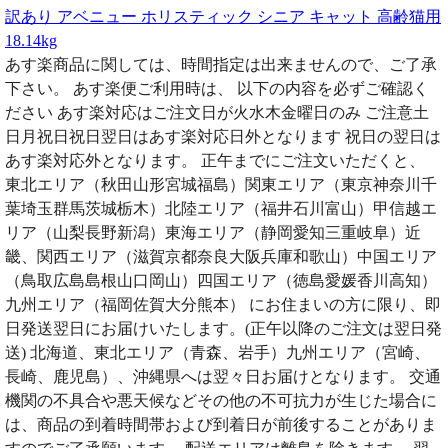
訳あり アベニュー ホリスティック シニア キャット 高齢猫用
18.14kg
あす楽商品に関しては、時間指定は出来ませんので、ご了承
下さい。 あす楽便ご利用時は、 以下の内容を必ずご確認く
ださい あす楽対応はご注文日が火水木金曜日のみ ご注意土
日月祝日祝日翌日はあす楽対応日外となります 祝日の翌日は
あす楽対応外となります。 正午までにご注文いただくと、
東北エリア（秋田山形宮城福島）関東エリア（東京神奈川千
葉埼玉群馬茨城栃木）北陸エリア（福井石川富山）甲信越エ
リア（山梨長野新潟）東海エリア（静岡愛知三重岐阜）近
畿、関西エリア（滋賀京都奈良大阪兵庫和歌山）中国エリア
（鳥取広島島根山口岡山）四国エリア（徳島愛媛香川高知）
九州エリア（福岡佐賀大分熊本） にお住まいの方に限り、即
日発送翌日にお届けいたします。(正午以降のご注文は翌日発
送) 北海道、東北エリア（青森、岩手）九州エリア（宮崎、
長崎、鹿児島）、沖縄県へは翌々日お届けとなります。 交通
機関の不具合や悪天候などその他の不可抗力が生じた場合に
は、商品の到着時間帯および到着日が前後することがありま