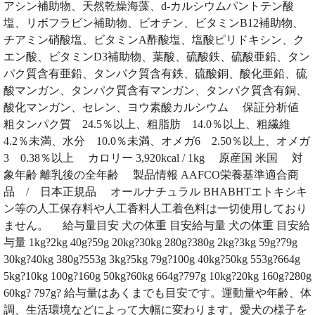
アシン補助物、天然乾燥海藻、d-カルシウムパントテン酸
塩、リボフラビン補助物、ビオチン、ビタミンB12補助物、
チアミン硝酸塩、ビタミンA酢酸塩、塩酸ピリドキシン、ク
エン酸、ビタミンD3補助物、葉酸、硫酸鉄、硫酸亜鉛、タン
パク質含有亜鉛、タンパク質含有鉄、硫酸銅、酸化亜鉛、硫
酸マンガン、タンパク質含有マンガン、タンパク質含有銅、
酸化マンガン、セレン、ヨウ素酸カルシウム 保証分析値
粗タンパク質 24.5％以上、粗脂肪 14.0％以上、粗繊維
4.2％未満、水分 10.0％未満、オメガ6 2.50％以上、オメガ
3 0.38％以上 カロリー 3,920kcal / 1kg 原産国 米国 対
象年齢 離乳後の全年齢 製品情報 AAFCO栄養基準適合商
品 / 日本正規品 オールナチュラル BHABHTエトキシキ
ン等の人工保存料や人工香料人工着色料は一切使用しており
ません。 給与量目安 犬の体重 目安給与量 犬の体重 目安給
与量 1kg?2kg 40g?59g 20kg?30kg 280g?380g 2kg?3kg 59g?79g
30kg?40kg 380g?553g 3kg?5kg 79g?100g 40kg?50kg 553g?664g
5kg?10kg 100g?160g 50kg?60kg 664g?797g 10kg?20kg 160g?280g
60kg? 797g? 給与量はあくまでも目安です。運動量や年齢、体
調、生活環境などによって大幅に変わります。愛犬の様子を