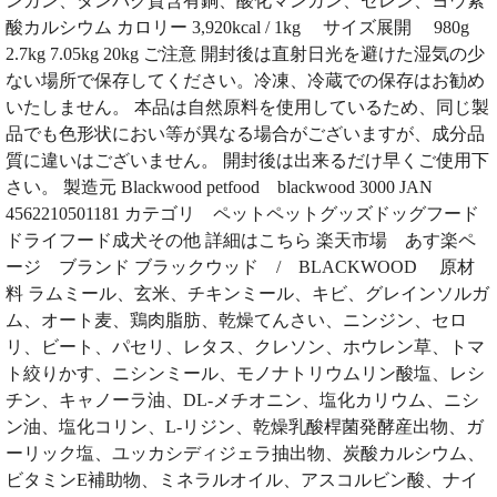
ンガン、タンパク質含有銅、酸化マンガン、セレン、ヨウ素
酸カルシウム カロリー 3,920kcal / 1kg サイズ展開 980g
2.7kg 7.05kg 20kg ご注意 開封後は直射日光を避けた湿気の少
ない場所で保存してください。冷凍、冷蔵での保存はお勧め
いたしません。 本品は自然原料を使用しているため、同じ製
品でも色形状におい等が異なる場合がございますが、成分品
質に違いはございません。 開封後は出来るだけ早くご使用下
さい。 製造元 Blackwood petfood blackwood 3000 JAN
4562210501181 カテゴリ ペットペットグッズドッグフード
ドライフード成犬その他 詳細はこちら 楽天市場 あす楽ペ
ージ ブランド ブラックウッド / BLACKWOOD 原材
料 ラムミール、玄米、チキンミール、キビ、グレインソルガ
ム、オート麦、鶏肉脂肪、乾燥てんさい、ニンジン、セロ
リ、ビート、パセリ、レタス、クレソン、ホウレン草、トマ
ト絞りかす、ニシンミール、モノナトリウムリン酸塩、レシ
チン、キャノーラ油、DL-メチオニン、塩化カリウム、ニシ
ン油、塩化コリン、L-リジン、乾燥乳酸桿菌発酵産出物、ガ
ーリック塩、ユッカシディジェラ抽出物、炭酸カルシウム、
ビタミンE補助物、ミネラルオイル、アスコルビン酸、ナイ