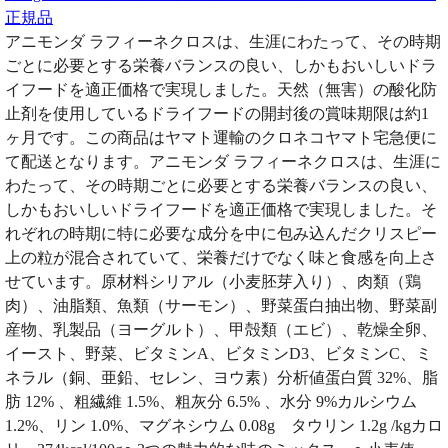
正規品
アニモンダ ラフィーネクロスは、生涯にわたって、その時期
ごとに必要とする栄養バランスの良い、しかもおいしいドラ
イフードを適正価格で実現しました。天然（無害）の酸化防
止剤を使用しているドライフードの開封後の賞味期限は約1
ヶ月です。この商品はヤマト運輸のクロネコヤマト宅急便に
て配送となります。アニモンダ ラフィーネクロスは、生涯に
わたって、その時期ごとに必要とする栄養バランスの良い、
しかもおいしいドライフードを適正価格で実現しました。そ
れぞれの時期に特に必要な成分を中に包み込んだクリスピー
上の粒が混合されていて、栄養だけでなく味と食感を向上さ
せています。原材料シリアル（小麦胚芽入り）、肉類（鶏
肉）、油脂類、魚類（サーモン）、野菜蛋白抽出物、野菜副
産物、乳製品（ヨーグルト）、甲殻類（エビ）、乾燥全卵、
イースト、野菜、ビタミンA、ビタミンD3、ビタミンC、ミ
ネラル（銅、亜鉛、セレン、ヨウ素）分析値蛋白質 32%、脂
肪 12% 、粗繊維 1.5%、粗灰分 6.5% 、水分 9%カルシウム
1.2%、リン 1.0%、マグネシウム 0.08g タウリン 1.2g /kgカロ