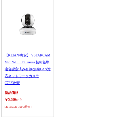
【KEIAN/恵安】 VSTARCAM
Mini WIFI IP Camera 技術基準
適合認定済み有線/無線LAN対
応ネットワークカメラ
C7823WIP
新品価格
￥5,590
から
(2018/3/29 10:43時点)