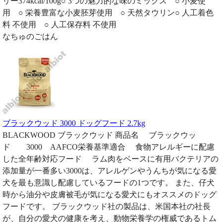
リー374kcal/100g○ 3つの魅力的な味のミックス ○ 小麦使
用 ○ 栄養豊富な小麦胚芽使用 ○ 天然タウリン○ 人工着色
料 不使用 ○ 人工保存料 不使用
なちゅのごはん
ブラックウッド 3000 ドッグフード 2.7kg
BLACKWOOD ブラックウッド 商品名 ブラックウッ
ド 3000 AAFCO栄養基準適合 食物アレルギーに配慮
した全年齢対応フード ラム肉をベースに有用バクテリアの
添加量が一番多い3000は、アレルゲンやうんちが気になる愛
犬を最も意識し配慮しているフードの1つです。 また、仔犬
時から油分や皮膚被毛が気になる愛犬にもオススメのドッグ
フードです。 ブラックウッド社の製品は、米国本社の社長
が、自分の愛犬の健康を考え、動物栄養学の権威であるトム