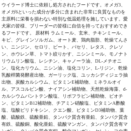
ウイラード博士に依頼し処方されたフードです。オメガ3、
オメガ6といった成分が多分に含まれた非常に良質なものを
主原料に栄養を損わない特別な低温処理を施しています。愛
犬家の皆様、ブリーダーの皆様に自信を持っておすすめでき
るフードです。 原材料 ラムミール、玄米、チキンミール、
キビ、グレインソルガム、オート麦、鶏肉脂肪、乾燥てんさ
い、ニンジン、セロリ、ビート、パセリ、レタス、クレソ
ン、ホウレン草、トマト絞りかす、ニシンミール、モノナト
リウムリン酸塩、レシチン、キャノーラ油、DL-メチオニ
ン、塩化カリウム、ニシン油、塩化コリン、L-リジン、乾燥
乳酸桿菌発酵産出物、ガーリック塩、ユッカシディジェラ抽
出物、炭酸カルシウム、ビタミンE補助物、ミネラルオイ
ル、アスコルビン酸、ナイアシン補助物、天然乾燥海藻、d-
カルシウムパントテン酸塩、リボフラビン補助物、ビオチ
ン、ビタミンB12補助物、チアミン硝酸塩、ビタミンA酢酸
塩、塩酸ピリドキシン、クエン酸、ビタミンD3補助物、葉
酸、硫酸鉄、硫酸亜鉛、タンパク質含有亜鉛、タンパク質含
有鉄、硫酸銅、酸化亜鉛、硫酸マンガン、タンパク質含有マ