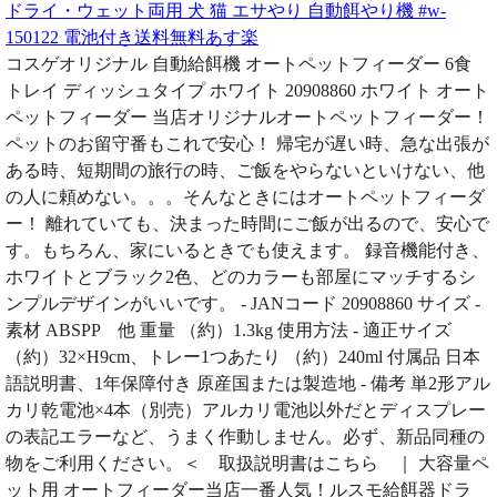
ドライ・ウェット両用 犬 猫 エサやり 自動餌やり機 #w-
150122 電池付き送料無料あす楽
コスゲオリジナル 自動給餌機 オートペットフィーダー 6食
トレイ ディッシュタイプ ホワイト 20908860 ホワイト オート
ペットフィーダー 当店オリジナルオートペットフィーダー！
ペットのお留守番もこれで安心！ 帰宅が遅い時、急な出張が
ある時、短期間の旅行の時、ご飯をやらないといけない、他
の人に頼めない。。。そんなときにはオートペットフィーダ
ー！ 離れていても、決まった時間にご飯が出るので、安心で
す。もちろん、家にいるときでも使えます。 録音機能付き、
ホワイトとブラック2色、どのカラーも部屋にマッチするシ
ンプルデザインがいいです。 - JANコード 20908860 サイズ -
素材 ABSPP 他 重量 （約）1.3kg 使用方法 - 適正サイズ
（約）32×H9cm、トレー1つあたり （約）240ml 付属品 日本
語説明書、1年保障付き 原産国または製造地 - 備考 単2形アル
カリ乾電池×4本（別売）アルカリ電池以外だとディスプレー
の表記エラーなど、うまく作動しません。必ず、新品同種の
物をご利用ください。＜ 取扱説明書はこちら ｜ 大容量ペ
ット用 オートフィーダー当店一番人気！ルスモ給餌器ドラ