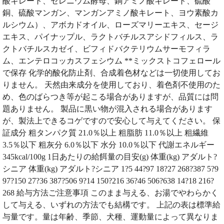
酸キレート、セレニウム酵母、銅アミノ酸キレート、硫酸
銅、硫酸マンガン、マンガンアミノ酸キレート、ヨウ素酸カ
ルシウム）、アボカドオイル、ローズマリーエキス、セージ
エキス、パイナップル、ラクトバチルスアシドフィルス、ラ
クトバチルスカゼイ、ビフィドバクテリウムサーモフィラ
ム、エンテロコッカスフェシウム **ミックストコフェロール
で保存 化学的酸化防止剤、合成着色材などは一切使用してお
りません。 天然由来成分を使用しており、着色剤不使用のた
め、色のばらつき等が起こる場合がありますが、品質には問
題ありません。 製品に黒い物が混入される場合があります
が、製法上できるコゲですので安心して与えてください。 保
証成分 粗タンパク質 21.0％以上 粗脂肪 11.0％以上 粗繊維
3.5％以下 粗灰分 6.0％以下 水分 10.0％以下 代謝エネルギー
345kcal/100g 1日あたりの給餌量の目安(g) 体重(kg) アダルト?
シニア 体重(kg) アダルト?シニア 1?5 44?97 18?27 268?387 5?9
97?150 27?36 387?506 9?14 150?216 36?46 506?638 14?18 216?
268 給与方法ご注意事項 このまま与える、お湯でやわらかく
して与える、いずれの方法でも結構です。 上記の表は標準給
与量です。量は年齢、季節、犬種、運動量によって異なりま