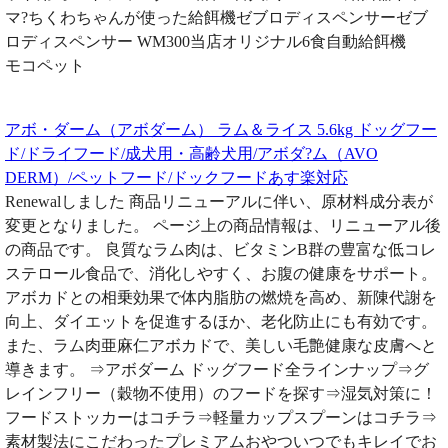
マ?ちくわちゃんが使った給餌機ゼブロディスペンサーゼブ
ロディスペンサー WM300当店オリジナル6食自動給餌機
モコペット
アボ・ダーム（アボダーム） ラム＆ライス 5.6kg ドッグフー
ド/ドライフード/成犬用・高齢犬用/アボダ?ム（AVO
DERM）/ペットフード/ドックフードあす楽対応
Renewalしました 商品リニューアルに伴い、原材料成分表が
変更となりました。 ページ上の商品情報は、リニューアル後
の商品です。 良質なラム肉は、ビタミンB群の豊富な低コレ
ステロール食品で、消化しやすく、お腹の健康をサポート。
アボカドとの相乗効果で体内脂肪の燃焼を高め、新陳代謝を
向上、ダイエットを促進するほか、老化防止にも有効です。
また、ラム肉亜麻仁アボカドで、美しい毛艶健康な皮膚へと
導きます。 ⇒アボダーム ドッグフード全ラインナップ⇒グ
レインフリー（穀物不使用）のフードを探す⇒湿気対策に！
フードストッカーはコチラ⇒軽量カップスプーンはコチラ⇒
素材製法にこだわったプレミアムおやついつでもキレイでお