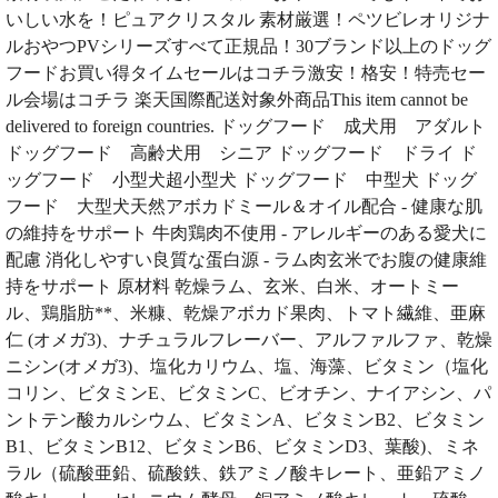
いしい水を！ピュアクリスタル 素材厳選！ペツビレオリジナ
ルおやつPVシリーズすべて正規品！30ブランド以上のドッグ
フードお買い得タイムセールはコチラ激安！格安！特売セー
ル会場はコチラ 楽天国際配送対象外商品This item cannot be
delivered to foreign countries. ドッグフード 成犬用 アダルト
ドッグフード 高齢犬用 シニア ドッグフード ドライ ド
ッグフード 小型犬超小型犬 ドッグフード 中型犬 ドッグ
フード 大型犬天然アボカドミール＆オイル配合 - 健康な肌
の維持をサポート 牛肉鶏肉不使用 - アレルギーのある愛犬に
配慮 消化しやすい良質な蛋白源 - ラム肉玄米でお腹の健康維
持をサポート 原材料 乾燥ラム、玄米、白米、オートミー
ル、鶏脂肪**、米糠、乾燥アボカド果肉、トマト繊維、亜麻
仁 (オメガ3)、ナチュラルフレーバー、アルファルファ、乾燥
ニシン(オメガ3)、塩化カリウム、塩、海藻、ビタミン（塩化
コリン、ビタミンE、ビタミンC、ビオチン、ナイアシン、パ
ントテン酸カルシウム、ビタミンA、ビタミンB2、ビタミン
B1、ビタミンB12、ビタミンB6、ビタミンD3、葉酸)、ミネ
ラル（硫酸亜鉛、硫酸鉄、鉄アミノ酸キレート、亜鉛アミノ