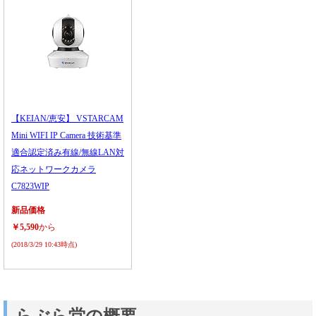
【KEIAN/恵安】 VSTARCAM
Mini WIFI IP Camera 技術基準
適合認定済み有線/無線LAN対
応ネットワークカメラ
C7823WIP
新品価格
￥5,590
から
(2018/3/29 10:43時点)
らぶら堂の概要