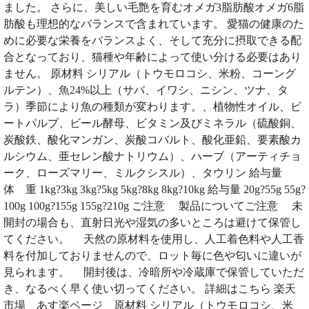
ました。 さらに、美しい毛艶を育むオメガ3脂肪酸オメガ6脂
肪酸も理想的なバランスで含まれています。 愛猫の健康のた
めに必要な栄養をバランスよく、そして充分に摂取できる配
合となっており、猫種や年齢によって使い分ける必要はあり
ません。 原材料 シリアル（トウモロコシ、米粉、コーング
ルテン）、魚24%以上（サバ、イワシ、ニシン、ツナ、タ
ラ）季節により魚の種類が変わります。、植物性オイル、ビ
ートパルプ、ビール酵母、ビタミン及びミネラル（硫酸銅、
炭酸鉄、酸化マンガン、炭酸コバルト、酸化亜鉛、要素酸カ
ルシウム、亜セレン酸ナトリウム）、ハーブ（アーティチョ
ーク、ローズマリー、ミルクシスル）、タウリン 給与量
体 重 1kg?3kg 3kg?5kg 5kg?8kg 8kg?10kg 給与量 20g?55g 55g?
100g 100g?155g 155g?210g ご注意 製品についてご注意 未
開封の場合も、直射日光や湿気の多いところは避けて保管し
てください。 天然の原材料を使用し、人工着色料や人工香
料を付加しておりませんので、ロット毎に色や匂いに違いが
見られます。 開封後は、冷暗所や冷蔵庫で保管していただ
き、なるべく早く使い切ってください。 詳細はこちら 楽天
市場 あす楽ページ 原材料 シリアル（トウモロコシ、米