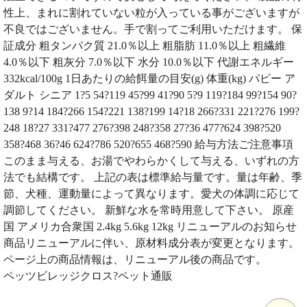
性上、まれに割れていない粒が入っている事がございますが
不良ではございません。手で割ってご利用いただけます。 保
証成分 粗タンパク質 21.0％以上 粗脂肪 11.0％以上 粗繊維
4.0％以下 粗灰分 7.0％以下 水分 10.0％以下 代謝エネルギー
332kcal/100g 1日あたりの給餌量の目安(g) 体重(kg) パピー ア
ダルト シニア 1?5 54?119 45?99 41?90 5?9 119?184 99?154 90?
138 9?14 184?266 154?221 138?199 14?18 266?331 221?276 199?
248 18?27 331?477 276?398 248?358 27?36 477?624 398?520
358?468 36?46 624?786 520?655 468?590 給与方法ご注意事項
このまま与える、お湯でやわらかくして与える、いずれの方
法でも結構です。 上記の表は標準給与量です。量は年齢、季
節、犬種、運動量によって異なります。愛犬の体調に応じて
調節してください。 新鮮な水を常時用意して下さい。 原産
国 アメリカ合衆国 2.4kg 5.6kg 12kg リニューアルのお知らせ
商品リニューアルに伴い、原材料成分表が変更となります。
ページ上の商品情報は、リニューアル後の商品です。
ペッツビレッジクロス?ペット通販