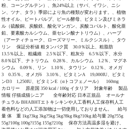
粉、コーングルテン）、魚24%以上（サバ、イワシ、ニシ
ン、ツナ、タラ）季節により魚の種類が変わります。、植物
性オイル、ビートパルプ、ビール酵母、ビタミン及びミネラ
ル（硫酸銅、炭酸鉄、酸化マンガン、炭酸コバルト、酸化亜
鉛、要素酸カルシウム、亜セレン酸ナトリウム）、ハーブ
（アーティチョーク、ローズマリー、ミルクシスル）、タウ
リン 保証分析値 粗タンパク質 30.0％以上、粗脂肪
13.5％以上、粗繊維 2.5％以下、粗灰分 6.5％以下、水分
8.0％以下、ナトリウム 0.28％、カルシウム 1.2％、マグネ
シウム 0.09％、リン 1.10％、タウリン 0.12％、オメガ
3 0.35％、オメガ6 3.10％、ビタミンA 19,000IU、ビタミ
ンD3 1,250IU、ビタミンE（αトコフェノール） 160mg
カロリー 原産国 350 kcal / 100g イタリア 対象年齢 製品
情報 仔猫成猫シニア 全年齢対応 日本正規品 オールナ
チュラル BHABHTエトキシキンや人工香料人工保存料人工
着色料などの人工添加物は一切使用しておりません。 給与
量 体 重 1kg?3kg 3kg?5kg 5kg?8kg 8kg?10kg 給与量 20g?55g
55g?100g 100g?155g 155g?210g 保存方法高温多湿を避け、