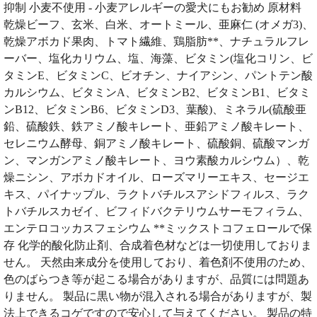
抑制 小麦不使用 - 小麦アレルギーの愛犬にもお勧め 原材料
乾燥ビーフ、玄米、白米、オートミール、亜麻仁 (オメガ3)、
乾燥アボカド果肉、トマト繊維、鶏脂肪**、ナチュラルフレ
ーバー、塩化カリウム、塩、海藻、ビタミン(塩化コリン、ビ
タミンE、ビタミンC、ビオチン、ナイアシン、パントテン酸
カルシウム、ビタミンA、ビタミンB2、ビタミンB1、ビタミ
ンB12、ビタミンB6、ビタミンD3、葉酸)、ミネラル(硫酸亜
鉛、硫酸鉄、鉄アミノ酸キレート、亜鉛アミノ酸キレート、
セレニウム酵母、銅アミノ酸キレート、硫酸銅、硫酸マンガ
ン、マンガンアミノ酸キレート、ヨウ素酸カルシウム）、乾
燥ニシン、アボカドオイル、ローズマリーエキス、セージエ
キス、パイナップル、ラクトバチルスアシドフィルス、ラク
トバチルスカゼイ、ビフィドバクテリウムサーモフィラム、
エンテロコッカスフェシウム **ミックストコフェロールで保
存 化学的酸化防止剤、合成着色材などは一切使用しておりま
せん。 天然由来成分を使用しており、着色剤不使用のため、
色のばらつき等が起こる場合がありますが、品質には問題あ
りません。 製品に黒い物が混入される場合がありますが、製
法上できるコゲですので安心して与えてください。 製品の特