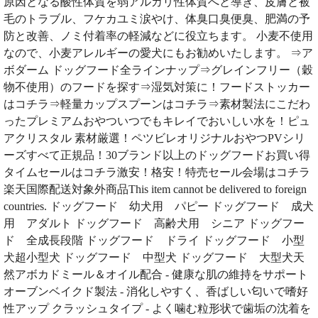
原因となる酸性体質を弱アルカリ性体質へと導き、皮膚と被
毛のトラブル、フケカユミ涙やけ、体臭口臭便臭、肥満の予
防と改善、ノミ付着率の軽減などに役立ちます。 小麦不使用
なので、小麦アレルギーの愛犬にもお勧めいたします。 ⇒ア
ボダーム ドッグフード全ラインナップ⇒グレインフリー（穀
物不使用）のフードを探す⇒湿気対策に！フードストッカー
はコチラ⇒軽量カップスプーンはコチラ⇒素材製法にこだわ
ったプレミアムおやついつでもキレイでおいしい水を！ピュ
アクリスタル 素材厳選！ペツビレオリジナルおやつPVシリ
ーズすべて正規品！30ブランド以上のドッグフードお買い得
タイムセールはコチラ激安！格安！特売セール会場はコチラ
楽天国際配送対象外商品This item cannot be delivered to foreign
countries. ドッグフード 幼犬用 パピー ドッグフード 成犬
用 アダルト ドッグフード 高齢犬用 シニア ドッグフー
ド 全成長段階 ドッグフード ドライ ドッグフード 小型
犬超小型犬 ドッグフード 中型犬 ドッグフード 大型犬天
然アボカドミール＆オイル配合 - 健康な肌の維持をサポート
オーブンベイクド製法 - 消化しやすく、香ばしい匂いで嗜好
性アップ クラッシュタイプ - よく噛む粒形状で歯垢の沈着を