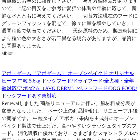
海風後はお早めに誤使用下さい。 与え方個体差があります
ので、上記の目安をご参考に愛猫の体調や年齢に応じて、新
鮮な水とともに与えてください。 切替方法現在のフードに
グリーンフィッシュを混ぜて、徐々に量を増やしていき、1
週間程度で切替てください。 天然原料のため、製造時期に
より粒の色や大きさが若干異なる場合がありますが、品質に
は問題ありません。
albiot
アボ・ダーム（アボダーム） オーブンベイクド オリジナル
ビーフ 中粒 5.6kg ドッグフード/ドライフード/全犬種・全年
齢対応/アボダ?ム（AVO DERM）/ペットフード/DOG FOOD/
ドックフードあす楽対応
Renewalしました 商品リニューアルに伴い、原材料成分表が
変更となりました。 ページ上の商品情報は、リニューアル後
の商品です。 中粒タイプ アボカド果肉を主成分にオーブン
ベイクド製法で仕上げた、食べやすいクラッシュタイプのフ
ード。 消化吸収に優れており、さまざまなスキントラブルの