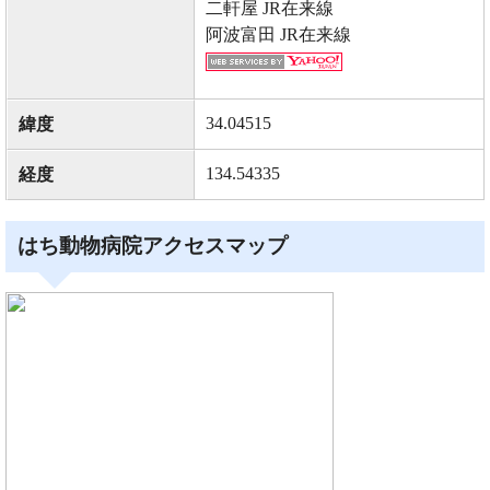
二軒屋 JR在来線
阿波富田 JR在来線
34.04515
緯度
134.54335
経度
はち動物病院アクセスマップ