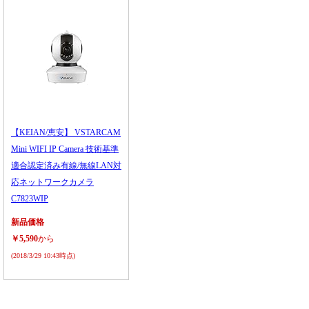
【KEIAN/恵安】 VSTARCAM
Mini WIFI IP Camera 技術基準
適合認定済み有線/無線LAN対
応ネットワークカメラ
C7823WIP
新品価格
￥5,590
から
(2018/3/29 10:43時点)