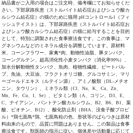
納品書がご入用の場合はご注文時、備考欄にてお知らせくだ
さい。下部尿路疾患（ストルバイト結石症およびシュウ酸カ
ルシウム結石症）の猫のために猫用 pHコントロール1（フィ
ッシュテイスト）は、下部尿路疾患（ストルバイト結石症お
よびシュウ酸カルシウム結石症）の猫に給与することを目的
として、特別に調製された食事療法食です。この食事は、マ
グネシウムなどのミネラル成分を調整しています。原材料
米、コーンフラワー、家禽*肉、動物性油脂、豚タンパク、
コーングルテン、超高消化性小麦タンパク（消化率99%）、
加水分解動物性タンパク、魚肉、植物性繊維、ビートパル
プ、魚油、大豆油、フラクトオリゴ糖、グルコサミン、マリ
ーゴールドエキス（ルテイン源）、アミノ酸類（DL-メチオ
ニン、タウリン）、ミネラル類（Cl、Na、K、Ca、Zn、
Mn、Fe、Cu、I、Se）、ビタミン類（A、コリン、D3、E、
C、ナイアシン、パントテン酸カルシウム、B2、B6、B1、葉
酸、ビオチン、B12）、酸化防止剤（BHA、没食子酸プロピ
ル）*鶏七面鳥*鶏、七面鳥粒の色、形状等のばらつきは原材
料由来のもので、品質に問題はありません。この製品は食事
療法食です。獣医師の指示に従い、個体差や活動量に応じて