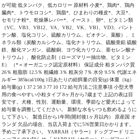
が可能 低タンパク、低カロリー 原材料 小麦*、鶏肉*、鶏内
臓肉*、トウモロコシ*、鶏脂*、ひまわりの種皮*、大豆*、
セモリナ粉*、乾燥豚レバー*、イースト、卵*、ビタミン類
（VC、VB3、VB12、VA、VB2、VK、VB1、VD3、パント
テン酸、塩化コリン、硫酸カリウム、ビオチン、葉酸）、ミ
ネラル類（炭酸カルシウム、塩化ナトリウム、硫酸亜鉛 硫酸
鉄、酸化マンガン、硫酸銅、ヨウ化カリウム、亜セレン酸ナ
トリウム）、酸化防止剤（ローズマリー抽出物、ビタミン
E） （*＝オーガニック認定原材料） 保証成分 粗タンパク質
26％ 粗脂肪 12.5％ 粗繊維 3％ 粗灰分 7％ 水分 9.5％ 代謝エネ
ルギー 385kcal/100g 1日あたりの給餌量の目安(g) 体重（kg）
給与量(g) 1 37 2 58 3 77 10 172 給与方法ご注意事項 小型犬専
用の食べやすい小粒タイプ 8ヶ月から7歳まで 上記の表は目
安です。犬種、性別、運動量、環境、季節など愛犬によって
給与量を調整してください。 新鮮な水をいつも飲めるように
して下さい。 製造日から1年間(開封後1ヶ月以内） 原産国 オ
ランダ 欠品の場合、当店入荷までに5?6営業日かかります。
予めご了承下さい。 YARRAH（ヤラー）ドッグフード リニ