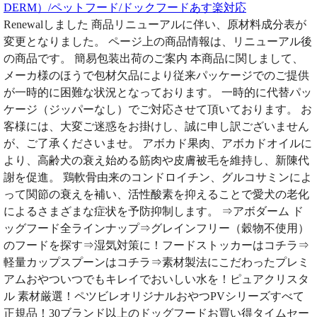
DERM）/ペットフード/ドックフードあす楽対応
Renewalしました 商品リニューアルに伴い、原材料成分表が
変更となりました。 ページ上の商品情報は、リニューアル後
の商品です。 簡易包装出荷のご案内 本商品に関しまして、
メーカ様のほうで包材欠品により従来パッケージでのご提供
が一時的に困難な状況となっております。 一時的に代替パッ
ケージ（ジッパーなし）でご対応させて頂いております。 お
客様には、大変ご迷惑をお掛けし、誠に申し訳ございません
が、ご了承くださいませ。 アボカド果肉、アボカドオイルに
より、高齢犬の衰え始める筋肉や皮膚被毛を維持し、新陳代
謝を促進。 鶏軟骨由来のコンドロイチン、グルコサミンによ
って関節の衰えを補い、活性酸素を抑えることで愛犬の老化
によるさまざまな症状を予防抑制します。 ⇒アボダーム ド
ッグフード全ラインナップ⇒グレインフリー（穀物不使用）
のフードを探す⇒湿気対策に！フードストッカーはコチラ⇒
軽量カップスプーンはコチラ⇒素材製法にこだわったプレミ
アムおやついつでもキレイでおいしい水を！ピュアクリスタ
ル 素材厳選！ペツビレオリジナルおやつPVシリーズすべて
正規品！30ブランド以上のドッグフードお買い得タイムセー