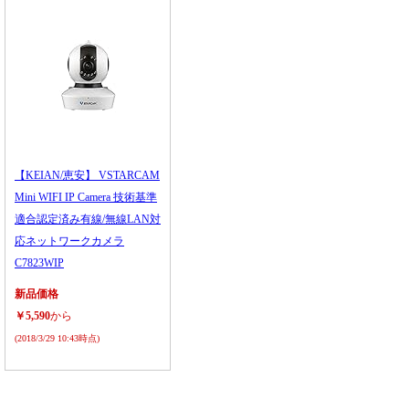
【KEIAN/恵安】 VSTARCAM
Mini WIFI IP Camera 技術基準
適合認定済み有線/無線LAN対
応ネットワークカメラ
C7823WIP
新品価格
￥5,590
から
(2018/3/29 10:43時点)