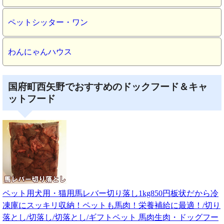
ペットシッター・ワン
わんにゃんハウス
国府町西矢野でおすすめのドックフード＆キャ
ットフード
ペット用犬用・猫用馬レバー切り落し1kg850円板状だから冷
凍庫にスッキリ収納！ペットも馬肉！栄養補給に最適！/切り
落とし/切落し/切落とし/ギフトペット 馬肉生肉・ドッグフー