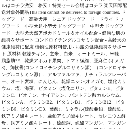
ルはコチラ激安！格安！特売セール会場はコチラ 楽天国際配
送対象外商品This item cannot be delivered to foreign countries. ド
ッグフード 高齢犬用 シニア ドッグフード ドライ ドッ
グフード 小型犬超小型犬 ドッグフード 中型犬 ドッグフ
ード 大型犬天然アボカドミール＆オイル配合 - 健康な肌の
維持をサポート コンドロイチングルコサミン配合 - 高齢犬の
健康維持に配慮 植物性原材料使用 - お腹の健康維持をサポー
ト 原材料 乾燥チキン、玄米、白米、オートミール、米糠、
鶏脂肪**、乾燥アボカド果肉、トマト繊維、亜麻仁 (オメガ
3)、鶏軟骨(コンドロイチングルコサミン源）（コンドロイチ
ングルコサミン源）、アルファルファ、ナチュラルフレーバ
ー、オート麦糠、にんじん、乾燥ニシン(オメガ3)、塩化カリ
ウム、塩、海藻、ビタミン（塩化コリン、ビタミンE、ビタ
ミンC、ビオチン、ナイアシン、パントテン酸カルシウム、
ビタミンA、ビタミンB2、ビタミンB1、ビタミンB12、ビタ
ミンB6、ビタミンD3、葉酸)、ミネラル(硫酸亜鉛、硫酸鉄、
鉄アミノ酸キレート、亜鉛アミノ酸キレート、セレニウム酵
母、銅アミノ酸キレート、硫酸銅、硫酸マンガン、マンガン