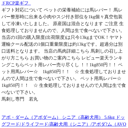
ドRCP楽ギフ_
ギフト対応について ペットの栄養補給には馬レバー！ 馬レ
バー整形時に出来る小肉やスジ付き部位を1kg個々真空包装
して冷凍いたしました。 原産国は混合となります ご注意 生
食処理しておりませんので、人間は生で食べないで下さい。
当店の1回の購入限度(出荷限度)は只今13kgまでOK！ヤマト
運輸クール配送の1個口重量限度は約13kgです。超過分は別
口送料となります。 当店の馬肉詳細こちら 馬刺しの召し上
がり方こちら お買い物のご案内こちら レビュー楽天ランキ
ングこちらペット用レバー売り尽くし ！！1kg850円！！ ペ
ット用馬レバー☆ 1kg850円！！ ☆ 生食処理しておりませ
んので人間は生で食べないで下さい。 ペット用馬レバー☆
1kg850円！！ ☆ 生食処理しておりませんので人間は生で食
べないで下さい。
馬刺し専門 若丸
アボ・ダーム（アボダーム） シニア（高齢犬用） 5.6kg ドッ
グフード/ドライフード/高齢犬用（シニア）/アボダ?ム（AVO