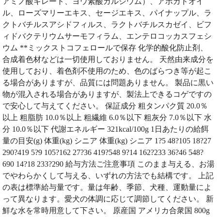
アミノ酸キレート、ヨウ素酸カルシウム）、アボカドオイ
ル、ローズマリーエキス、セージエキス、パイナップル、ラ
クトバチルスアシドフィルス、ラクトバチルスカゼイ、ビフ
ィドバクテリウムサーモフィラム、エンテロコッカスフェシ
ウム **ミックストコフェロールで保存 化学的酸化防止剤、
合成着色材などは一切使用しておりません。 天然由来成分を
使用しており、着色剤不使用のため、色のばらつき等が起こ
る場合がありますが、品質には問題ありません。 製品に黒い
物が混入される場合がありますが、製法上できるコゲですの
で安心して与えてください。 保証成分 粗タンパク質 20.0％
以上 粗脂肪 10.0％以上 粗繊維 6.0％以下 粗灰分 7.0％以下 水
分 10.0％以下 代謝エネルギー 321kcal/100g 1日あたりの給餌
量の目安(g) 体重(kg) シニア 体重(kg) シニア 1?5 48?105 18?27
290?419 5?9 105?162 27?36 419?548 9?14 162?233 36?46 548?
690 14?18 233?290 給与方法ご注意事項 このまま与える、お湯
でやわらかくして与える、いずれの方法でも結構です。 上記
の表は標準給与量です。量は年齢、季節、犬種、運動量によ
って異なります。愛犬の体調に応じて調節してください。 新
鮮な水を常時用意して下さい。 原産国 アメリカ合衆国 800g