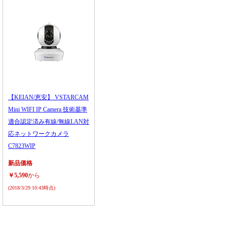
【KEIAN/恵安】 VSTARCAM
Mini WIFI IP Camera 技術基準
適合認定済み有線/無線LAN対
応ネットワークカメラ
C7823WIP
新品価格
￥5,590
から
(2018/3/29 10:43時点)