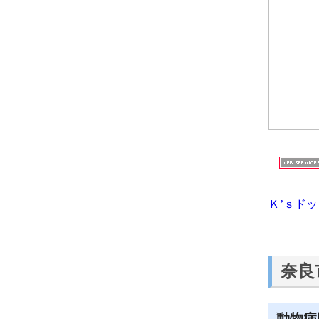
Ｋ’ｓド
奈良
動物病