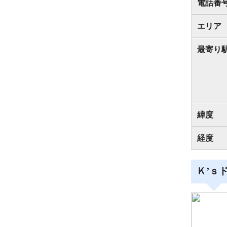
電話番
エリア
最寄り
緯度
経度
Ｋ’ｓ