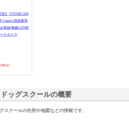
恵安】 VSTARCAM
 IP Camera 技術基準
み有線/無線LAN対
ークカメラ
ら
0:43時点)
ｓドッグスクールの概要
ッグスクールの住所や地図などの情報です。