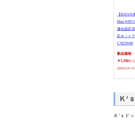
【KEIAN/
Mini WIFI
適合認定済
応ネットワ
C7823WIP
新品価格
￥5,590
か
(2018/3/29 1
Ｋ’
Ｋ’ｓド