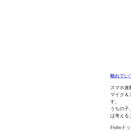
離れてい
スマホ連
マイク＆
す。
うちの子
は考える
Frub