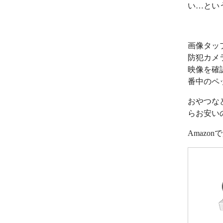
い…とい
画像タッ
防犯カメ
映像を確
番中のペ
おやつな
らお安い
Amazo