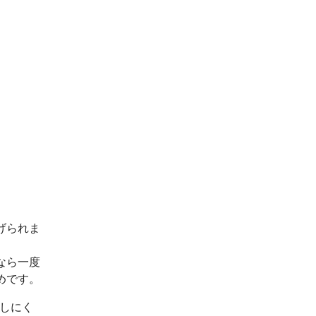
げられま
なら一度
めです。
出しにく