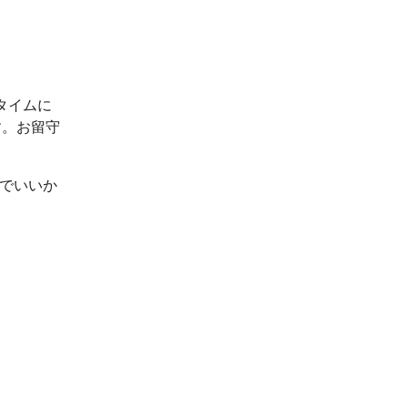
タイムに
す。お留守
ルでいいか