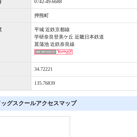
0742-49-6688
号
押熊町
平城 近鉄京都線
駅
学研奈良登美ケ丘 近畿日本鉄道
菖蒲池 近鉄奈良線
34.72221
135.76839
ドッグスクールアクセスマップ