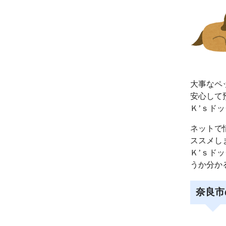
大事なペ
安心して
Ｋ’ｓド
ネットで
ススメし
Ｋ’ｓド
うか分か
奈良市