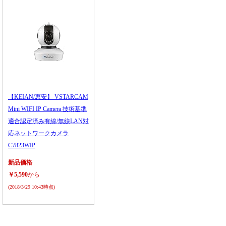
【KEIAN/恵安】 VSTARCAM
Mini WIFI IP Camera 技術基準
適合認定済み有線/無線LAN対
応ネットワークカメラ
C7823WIP
新品価格
￥5,590
から
(2018/3/29 10:43時点)