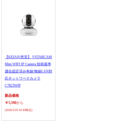
【KEIAN/恵安】 VSTARCAM
Mini WIFI IP Camera 技術基準
適合認定済み有線/無線LAN対
応ネットワークカメラ
C7823WIP
新品価格
￥5,590
から
(2018/3/29 10:43時点)