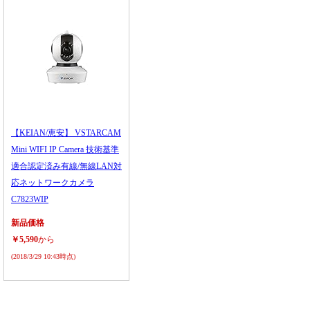
【KEIAN/恵安】 VSTARCAM
Mini WIFI IP Camera 技術基準
適合認定済み有線/無線LAN対
応ネットワークカメラ
C7823WIP
新品価格
￥5,590
から
(2018/3/29 10:43時点)