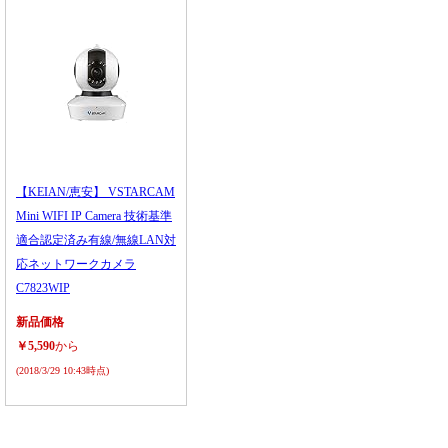
【KEIAN/恵安】 VSTARCAM
Mini WIFI IP Camera 技術基準
適合認定済み有線/無線LAN対
応ネットワークカメラ
C7823WIP
新品価格
￥5,590
から
(2018/3/29 10:43時点)