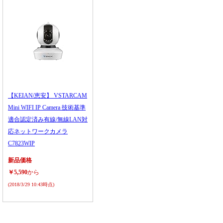
【KEIAN/恵安】 VSTARCAM
Mini WIFI IP Camera 技術基準
適合認定済み有線/無線LAN対
応ネットワークカメラ
C7823WIP
新品価格
￥5,590
から
(2018/3/29 10:43時点)