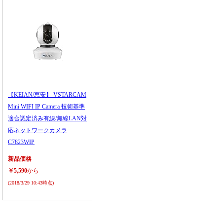
【KEIAN/恵安】 VSTARCAM
Mini WIFI IP Camera 技術基準
適合認定済み有線/無線LAN対
応ネットワークカメラ
C7823WIP
新品価格
￥5,590
から
(2018/3/29 10:43時点)