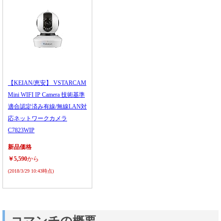
【KEIAN/恵安】 VSTARCAM
Mini WIFI IP Camera 技術基準
適合認定済み有線/無線LAN対
応ネットワークカメラ
C7823WIP
新品価格
￥5,590
から
(2018/3/29 10:43時点)
コマンチの概要