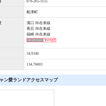
079-265-1155
号
船津町
溝口 JR在来線
駅
香呂 JR在来線
福崎 JR在来線
34.9346
134.76003
ャン愛ランドアクセスマップ