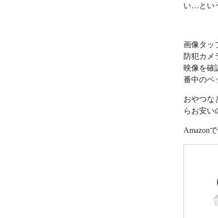
い…とい
画像タッ
防犯カメ
映像を確
番中のペ
おやつな
らお安い
Amazo