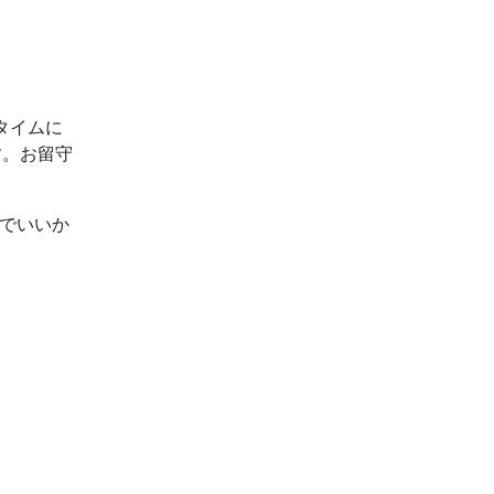
タイムに
す。お留守
ルでいいか