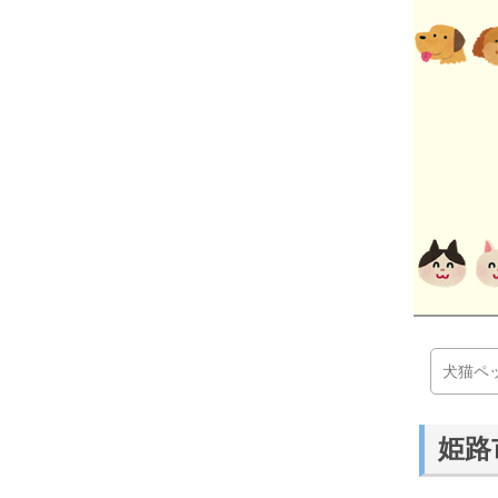
犬猫ペ
姫路