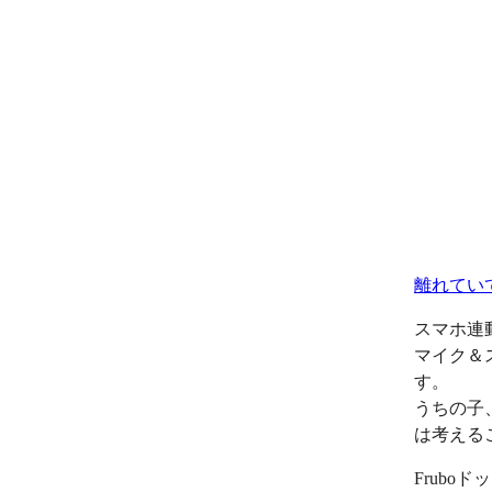
離れてい
スマホ連
マイク＆
す。
うちの子
は考える
Frub