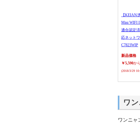
【KEIAN/
Mini WIFI
適合認定済
応ネットワ
C7823WIP
新品価格
￥5,590
か
(2018/3/29 1
ワン
ワンニャ