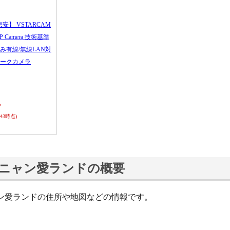
恵安】 VSTARCAM
 IP Camera 技術基準
み有線/無線LAN対
ークカメラ
ら
0:43時点)
ニャン愛ランドの概要
ン愛ランドの住所や地図などの情報です。