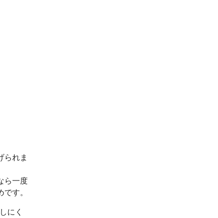
げられま
なら一度
めです。
出しにく