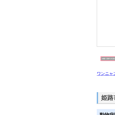
ワンニャ
姫路
動物病