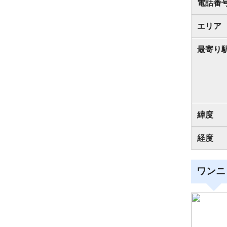
電話番
エリア
最寄り
緯度
経度
ワンニ