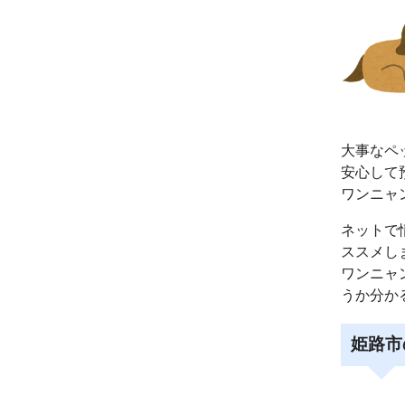
大事なペ
安心して
ワンニャ
ネットで
ススメし
ワンニャ
うか分か
姫路市