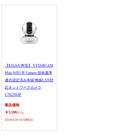
【KEIAN/恵安】 VSTARCAM
Mini WIFI IP Camera 技術基準
適合認定済み有線/無線LAN対
応ネットワークカメラ
C7823WIP
新品価格
￥5,590
から
(2018/3/29 10:43時点)