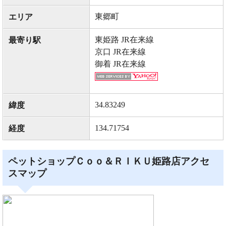
東郷町
エリア
東姫路 JR在来線
最寄り駅
京口 JR在来線
御着 JR在来線
34.83249
緯度
134.71754
経度
ペットショップＣｏｏ＆ＲＩＫＵ姫路店アクセ
スマップ