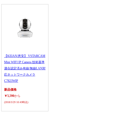
【KEIAN/恵安】 VSTARCAM
Mini WIFI IP Camera 技術基準
適合認定済み有線/無線LAN対
応ネットワークカメラ
C7823WIP
新品価格
￥5,590
から
(2018/3/29 10:43時点)