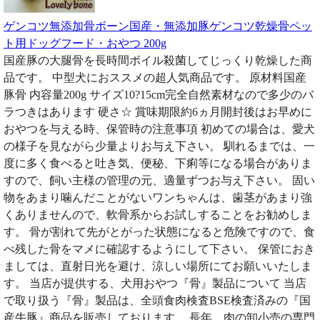
ゲンコツ無添加骨ボーン国産・無添加豚ゲンコツ乾燥骨ペッ
ト用ドッグフード・おやつ 200g
国産豚の大腿骨を長時間ボイル殺菌してじっくり乾燥した商
品です。 中型犬におススメの超人気商品です。 原材料国産
豚骨 内容量200g サイズ10?15cm完全自然素材なので多少のバ
ラつきはあります 硬さ☆ 賞味期限約6ヵ月開封後はお早めに
おやつを与える時、保管時の注意事項 初めての場合は、愛犬
の様子を見ながら少量よりお与え下さい。 馴れるまでは、一
度に多く食べると吐き気、便秘、下痢等になる場合がありま
すので、飼い主様の管理の元、適量ずつお与え下さい。 固い
物をあまり噛んだことがないワンちゃんは、歯茎があまり強
くありませんので、軟骨系からお試しすることをお勧めしま
す。 骨が割れて先がとがった状態になると危険ですので、食
べ残した骨をマメに確認するようにして下さい。 保管におき
ましては、直射日光を避け、涼しい場所にてお願いいたしま
す。 当店が提供する、犬用おやつ『骨』製品について 当店
で取り扱う『骨』製品は、全頭食肉検査BSE検査済みの『国
産牛豚』商品を販売しております。 長年、肉の卸小売の専門