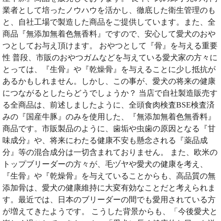
業者として培ったノウハウを活かし、徹底した衛生管理のも
と、自社工場で製造した商品をご提供しています。また、全
商品『無添加無着色無香料』ですので、安心して愛犬のおや
つとしてお与え頂けます。 おやつとして『骨』を与える重要
性 普段、市販のおやつガムなどを与えている愛犬家の方々に
とっては、『生骨』や『乾燥骨』を与えることに少し抵抗が
あるかもしれません。しかし、この事が、愛犬の将来の健康
につながるとしたらどうでしょうか？ 当店で自社製造販売す
る全商品は、前述しましたように、全頭食肉検査BSE検査済
みの『国産牛豚』のみを使用した、『無添加無着色無香料』
商品です。市販製品のように、歯垢や虫歯の原因となる『甘
味成分』や、将来にわたる健康不安も懸念される『薬品成
分』等の混合成分は一切含まれておりません。 また、欧米の
トップブリーダーの方々が、毛ヅヤや愛犬の健康を考え、
『生骨』や『乾燥骨』を与えていることからも、高品質の無
添加骨は、愛犬の健康維持に大変有効なことだと考えられま
す。最近では、日本のブリーダーの間でも愛用されている方
が増えてきたようです。 こうした背景からも、「今後愛犬と