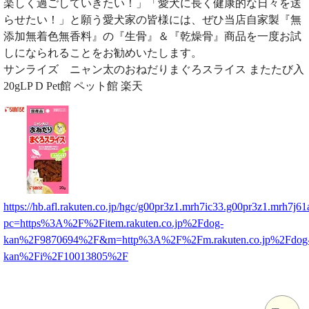
楽しく過ごしていきたい！」「愛犬に長く健康的な日々を送
らせたい！」と願う愛犬家の皆様には、ぜひ当店自家製『無
添加無着色無香料』の『生骨』＆『乾燥骨』商品を一度お試
しになられることをお勧めいたします。
サンライズ ニャン太のおねだりまぐろスライス またたび入
20gLP D Pet館 ペット館 楽天
https://hb.afl.rakuten.co.jp/hgc/g00pr3z1.mrh7ic33.g00pr3z1.mrh7j61
pc=https%3A%2F%2Fitem.rakuten.co.jp%2Fdog-
kan%2F9870694%2F&m=http%3A%2F%2Fm.rakuten.co.jp%2Fdog
kan%2Fi%2F10013805%2F