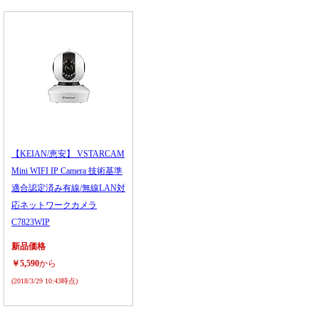
【KEIAN/恵安】 VSTARCAM
Mini WIFI IP Camera 技術基準
適合認定済み有線/無線LAN対
応ネットワークカメラ
C7823WIP
新品価格
￥5,590
から
(2018/3/29 10:43時点)