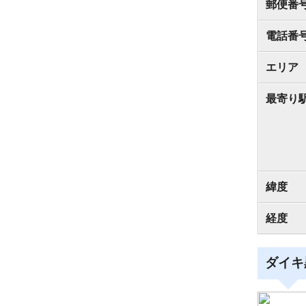
郵便番
電話番
エリア
最寄り
緯度
経度
ダイキ