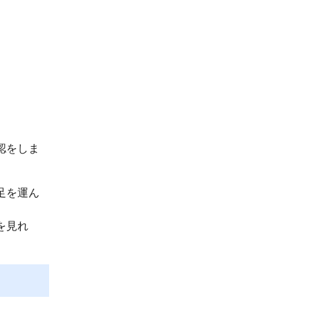
認をしま
足を運ん
を見れ