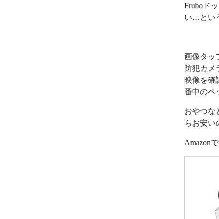
Frub
い…とい
画像タッ
防犯カメ
映像を確
番中のペ
おやつな
らお安い
Amazo