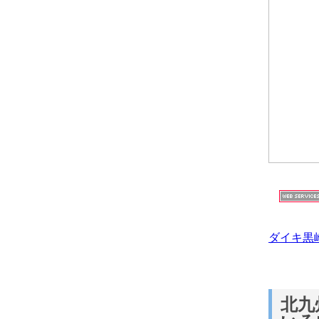
ダイキ黒
北九