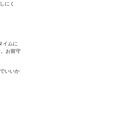
出しにく
タイムに
す。お留守
ルでいいか