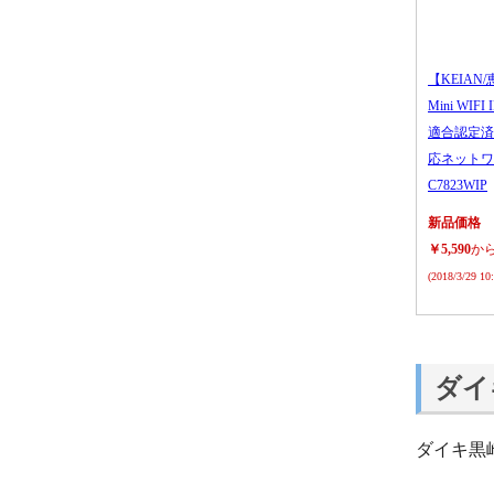
【KEIAN/
Mini WIFI
適合認定済
応ネットワ
C7823WIP
新品価格
￥5,590
か
(2018/3/29 1
ダイ
ダイキ黒