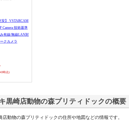
恵安】 VSTARCAM
 IP Camera 技術基準
み有線/無線LAN対
ークカメラ
ら
0:43時点)
キ黒崎店動物の森プリティドックの概要
崎店動物の森プリティドックの住所や地図などの情報です。