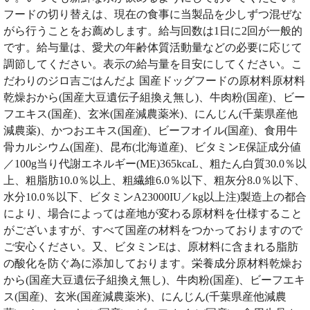
フードの切り替えは、現在の食事に当製品を少しずつ混ぜな
がら行うことをお薦めします。給与回数は1日に2回が一般的
です。給与量は、愛犬の年齢体質活動量などの必要に応じて
調節してください。表示の給与量を目安にしてください。こ
だわりのジロ吉ごはんだよ 国産ドッグフードの原材料原材料
乾燥おから(国産大豆遺伝子組換え無し)、牛肉粉(国産)、ビー
フエキス(国産)、玄米(国産減農薬米)、にんじん(千葉県産他
減農薬)、かつおエキス(国産)、ビーフオイル(国産)、食用牛
骨カルシウム(国産)、昆布(北海道産)、ビタミンE保証成分値
／100g当り代謝エネルギー(ME)365kcaL、粗たん白質30.0％以
上、粗脂肪10.0％以上、粗繊維6.0％以下、粗灰分8.0％以下、
水分10.0％以下、ビタミンA23000IU／kg以上注)製造上の都合
により、場合によっては産地が変わる原材料を仕様すること
がございますが、すべて国産の材料をつかっておりますので
ご安心ください。又、ビタミンEは、原材料に含まれる脂肪
の酸化を防ぐ為に添加しております。栄養成分原材料乾燥お
から(国産大豆遺伝子組換え無し)、牛肉粉(国産)、ビーフエキ
ス(国産)、玄米(国産減農薬米)、にんじん(千葉県産他減農