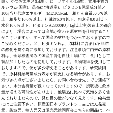
薬)、かつおエキス(国産)、ビーフオイル(国産)、食用牛骨カ
ルシウム(国産)、昆布(北海道産)、ビタミンE保証成分値／
100g当り代謝エネルギー(ME)365kcaL、粗たん白質30.0％以
上、粗脂肪10.0％以上、粗繊維6.0％以下、粗灰分8.0％以下、
水分10.0％以下、ビタミンA23000IU／kg以上注)製造上の都合
により、場合によっては産地が変わる原材料を仕様すること
がございますが、すべて国産の材料をつかっておりますので
ご安心ください。又、ビタミンEは、原材料に含まれる脂肪
の酸化を防ぐ為に添加しております。注意事項牛由来の原材
料は、全頭検査済みの国産牛骨を自社工場にて、食用として
製品加工したものを使用しております。食物繊維を使用して
おりますので、便が多少増えることがあります。研究段階
で、原材料給与量成分表示が変更になる場合があります。お
気づきの点がございましたら、お問い合わせ先までご連絡下
さい。水分含有量が低くなっておりますので、摂取後に飲水
量が増える可能性があります。他製品に比べて気泡を多く含
んでおりませんので、見た目の量が少なく見えます。給与量
にはご注意下さい。原産国日本ブランドジロ吉ごはん発売
元、製造元、輸入元又は販売元徳岡商会こちらの商品は、ペ