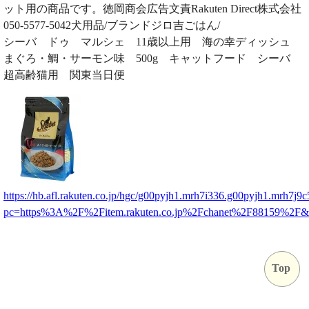
ット用の商品です。徳岡商会広告文責Rakuten Direct株式会社
050-5577-5042犬用品/ブランドジロ吉ごはん/
シーバ ドゥ マルシェ 11歳以上用 海の幸ディッシュ
まぐろ・鯛・サーモン味 500g キャットフード シーバ
超高齢猫用 関東当日便
https://hb.afl.rakuten.co.jp/hgc/g00pyjh1.mrh7i336.g00pyjh1.mrh7j9c
pc=https%3A%2F%2Fitem.rakuten.co.jp%2Fchanet%2F88159%2F
Top