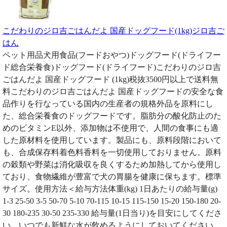
こだわりのジロ吉ごはんだよ 国産ドッグフード(1kg)ジロ吉ご
はん
ペット用品犬用食品(フードおやつ)ドッグフード(ドライフー
ド総合栄養食)ドッグフード(ドライフード)こだわりのジロ吉
ごはんだよ 国産ドッグフード (1kg)税抜3500円以上で送料無
料こだわりのジロ吉ごはんだよ 国産ドッグフードの安全な食
品作りを行なっている国内の生産者の規格外品を原料にし
た、総合栄養食のドッグフードです。脂肪分の酸化防止のた
めのビタミンE以外、添加物は不使用で、人間の食事にも適
した原材料を使用しています。製品にも、原料段階において
も、合成保存料着色料香料を一切使用しておりません。原料
の穀類や野菜は消化吸収を良くするため加熱してから使用し
ており、食物繊維が豊富で犬の胃腸を健康に保ちます。標準
サイズ。使用方法＜給与方法体重(kg) 1日あたりの給与量(g)
1-3 25-50 3-5 50-70 5-10 70-115 10-15 115-150 15-20 150-180 20-
30 180-235 30-50 235-330 給与量(1日当り)を目安にしてくださ
い。いつでも新鮮な水が飲めるようにしておいてください。