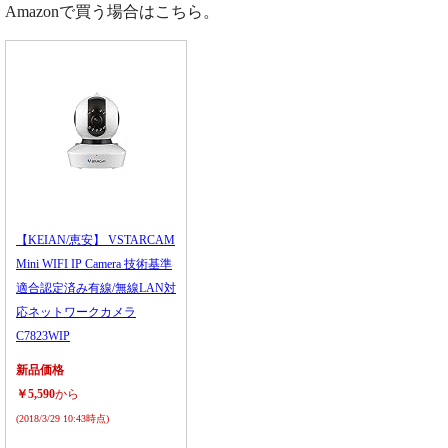
Amazonで買う場合はこちら。
【KEIAN/恵安】 VSTARCAM
Mini WIFI IP Camera 技術基準
適合認定済み有線/無線LAN対
応ネットワークカメラ
C7823WIP
新品価格
￥5,590
から
(2018/3/29 10:43時点)