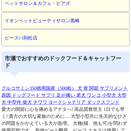
ペットサロン＆カフェ・ピアズ
イオンペットビューティサロン黒崎
ビースパ則松店
市瀬でおすすめのドックフード＆キャットフー
ド
グルコサミン350徳用国産（500粒） 犬 骨 関節 サプリメント
原因 ドッグフード サプリ 足が痛い 老犬 ワンコ 小型犬 大型
犬 中型件 柴犬 チワワ ヨークシャテリア ダックスフンド
愛犬の関節に心を痛めるアナタへ! 高品質救世主 1日でも早
く! 貴方の大切な家族のために… 大型小型共に先天的なひざ
の問題をかかえている犬が急増。 犬種(猫、他も可)を問わず
使用可能です。 乾燥ビール酵母、ビーフ エキスは使用して