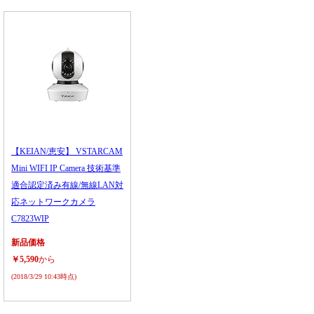
【KEIAN/恵安】 VSTARCAM
Mini WIFI IP Camera 技術基準
適合認定済み有線/無線LAN対
応ネットワークカメラ
C7823WIP
新品価格
￥5,590
から
(2018/3/29 10:43時点)