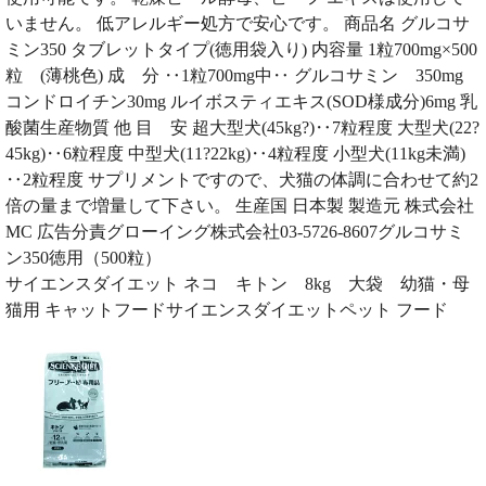
いません。 低アレルギー処方で安心です。 商品名 グルコサ
ミン350 タブレットタイプ(徳用袋入り) 内容量 1粒700mg×500
粒 (薄桃色) 成 分 ‥1粒700mg中‥ グルコサミン 350mg
コンドロイチン30mg ルイボスティエキス(SOD様成分)6mg 乳
酸菌生産物質 他 目 安 超大型犬(45kg?)‥7粒程度 大型犬(22?
45kg)‥6粒程度 中型犬(11?22kg)‥4粒程度 小型犬(11kg未満)
‥2粒程度 サプリメントですので、犬猫の体調に合わせて約2
倍の量まで増量して下さい。 生産国 日本製 製造元 株式会社
MC 広告分責グローイング株式会社03-5726-8607グルコサミ
ン350徳用（500粒）
サイエンスダイエット ネコ キトン 8kg 大袋 幼猫・母
猫用 キャットフードサイエンスダイエットペット フード