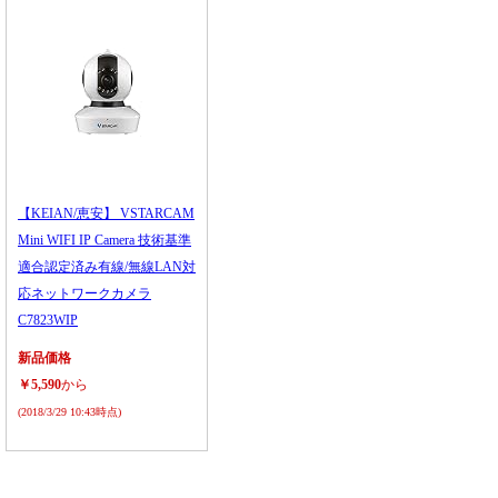
【KEIAN/恵安】 VSTARCAM
Mini WIFI IP Camera 技術基準
適合認定済み有線/無線LAN対
応ネットワークカメラ
C7823WIP
新品価格
￥5,590
から
(2018/3/29 10:43時点)