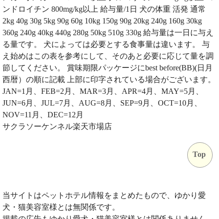
ンドロイチン 800mg/kg以上 給与量/1日 犬の体重 活発 通常
2kg 40g 30g 5kg 90g 60g 10kg 150g 90g 20kg 240g 160g 30kg
360g 240g 40kg 440g 280g 50kg 510g 330g 給与量は一日に与え
る量です。 犬によっては必要とする食事量は違います。 与
え始めはこの表を参考にして、そのあと必要に応じて量を調
節してください。 賞味期限パッケージにbest before(BB)(日月
西暦）の順に記載 上部に印字されている場合がございます。
JAN=1月、FEB=2月、MAR=3月、APR=4月、MAY=5月、
JUN=6月、JUL=7月、AUG=8月、SEP=9月、OCT=10月、
NOV=11月、DEC=12月
サクラソーケンネル楽天市場店
Top
当サイトはペットホテル情報をまとめたもので、ゆかり愛
犬・猫美容室様とは無関係です。
掲載の広告もゆかり愛犬・猫美容室様とは関係ありません。