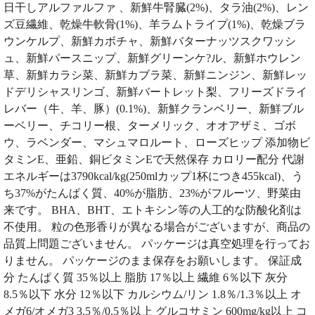
日干しアルファルファ 、新鮮牛腎臓(2%)、タラ油(2%)、レン
ズ豆繊維、乾燥牛軟骨(1%)、羊ラムトライプ(1%)、乾燥ブラ
ウンケルプ、新鮮カボチャ、新鮮バターナッツスクワッシ
ュ、新鮮パースニップ、新鮮グリーンケ?ル、新鮮ホウレン
草、新鮮カラシ菜、新鮮カブラ菜、新鮮ニンジン、新鮮レッ
ドデリシャスリンゴ、新鮮バートレット梨、フリーズドライ
レバー（牛、羊、豚）(0.1%)、新鮮クランベリー、新鮮ブル
ーベリー、チコリー根、ターメリック、オオアザミ、ゴボ
ウ、ラベンダー、マシュマロルート、ローズヒップ 添加物ビ
タミンE、亜鉛、銅ビタミンEで天然保存 カロリー配分 代謝
エネルギーは3790kcal/kg(250mlカップ1杯につき455kcal)、う
ち37%がたんぱく質、40%が脂肪、23%がフルーツ、野菜由
来です。 BHA、BHT、エトキシン等の人工的な防酸化剤は
不使用。 粒の色形香りが異なる場合がございますが、商品の
品質上問題ございません。 パッケージは真空処理を行ってお
りません。 パッケージのまま保存をお願いします。 保証成
分 たんぱく質 35％以上 脂肪 17％以上 繊維 6％以下 灰分
8.5％以下 水分 12％以下 カルシウム/リン 1.8％/1.3％以上 オ
メガ6/オメガ3 3.5％/0.5％以上 グルコサミン 600mg/kg以上 コ