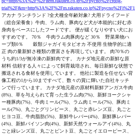
pc=https%3A%2F%2Fitem.rakuten.co.jp%2Fpycno%2Fcrdog-
trial%2F&m=http%3A%2F%2Fm.rakuten.co.jp%2Fpycno%2Fi%2F
アカナ ランチランド ?全犬種全年齢対象? 犬用ドライフード
（総合栄養食）牛肉、ラム肉、豚肉など犬が本能的に好む赤
身肉をベースにしたフードです。 便が緩くなりやすい犬にお
すすめです。 70％ 牛肉ラム肉豚肉など 30％ 野菜果物ハ
ーブ類0％ 穀類ジャガイモタピオカ 不使用 生物学的に適
正 肉の量新鮮さ種類の豊富さを再現しています。 肉70％の
うち約1/3が無冷凍の新鮮肉です。 カナダ地元産の新鮮な原
材料 信頼する人々によって飼育栽培され、毎日新鮮な状態で
搬送される食材を使用しています。 他社に製造を任せない背
像工程の1から10まですべて、数々の賞に輝いた自社キッチ
ンで行っています。 カナダ地元産の原材料新鮮アンガス牛肉
(8%)、草を与えられて育った生ラム肉(7%)、新鮮ヨークシャ
ー種豚肉(7%)、牛肉ミール(7%)、ラム肉ミール(7%)、豚肉ミ
ール(7%)、丸ごとグリンピース、丸ごと赤レンズ豆、丸ごと
ヒヨコ豆、牛肉脂肪(5%)、新鮮牛レバー(4%)、新鮮豚レバー
(4%)、新鮮バイソン肉(4%)、新鮮天然ウォールアイ(4%)、丸
ごと緑レンズ豆、丸ごとピント豆、丸ごとイエローピース、