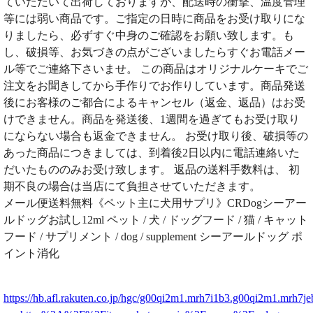
ていただいて出荷しておりますが、配送時の衝撃、温度管理
等には弱い商品です。ご指定の日時に商品をお受け取りにな
りましたら、必ずすぐ中身のご確認をお願い致します。も
し、破損等、お気づきの点がございましたらすぐお電話メー
ル等でご連絡下さいませ。 この商品はオリジナルケーキでご
注文をお聞きしてから手作りでお作りしています。商品発送
後にお客様のご都合によるキャンセル（返金、返品）はお受
けできません。商品を発送後、1週間を過ぎてもお受け取り
にならない場合も返金できません。 お受け取り後、破損等の
あった商品につきましては、到着後2日以内に電話連絡いた
だいたもののみお受け致します。 返品の送料手数料は、 初
期不良の場合は当店にて負担させていただきます。
メール便送料無料《ペット主に犬用サプリ》CRDogシーアー
ルドッグお試し12ml ペット / 犬 / ドッグフード / 猫 / キャット
フード / サプリメント / dog / supplement シーアールドッグ ポ
イント消化
https://hb.afl.rakuten.co.jp/hgc/g00qi2m1.mrh7i1b3.g00qi2m1.mrh7je