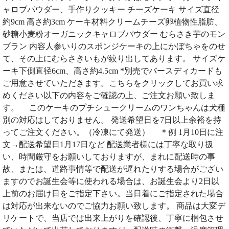
ャロブパウダー、手作りクッキー チーズケーキ サイズ直径
約9cm 高さ約3cm ケーキ材料クリームチーズ卵植物性脂肪、
砂糖小麦粉オーガニックキャロブパウダー むらさき芋のモン
ブラン 内容人参いりのスポンジケーキの上にかぼちゃをのせ
て、その上にむらさきいもが絞り出してあります。 サイズケ
ーキ下側直径6cm、高さ約4.5cm *別売でバースディカードも
ご用意させていただきます。こちらをクリックしてお買い求
めください以下の内容をご確認の上、ご注文お願い致しま
す。 このケーキのプチシュークリームのワンちゃんは犬種
別の対応はしておりません。 発送希望日を7日以上余裕を持
ってご注文ください。（冷凍にて発送） ＊例 1月10日に注
文→配送希望日1月17日など 配送業者様には丁寧な取り扱
い、時間厳守をお願いしておりますが、まれに配送時の事
故、または、道路事情等で配送が遅れたりする場合がござい
ますのでお誕生会等に使われる場合は、お誕生会より2日以
上前のお届け日をご指定下さい。当日着にご指定された場合
は対応が出来ないのでご協力お願い致します。 商品は大変デ
リケートで、当店では出来上がりを確認後、丁寧に梱包させ