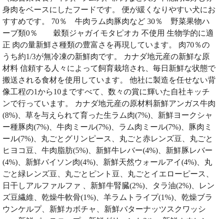
身肉をベースにしたフードです。 便が緩くなりやすい犬にお
すすめです。 70％ 牛肉ラム肉豚肉など 30％ 野菜果物ハ
ーブ類0％ 穀類ジャガイモタピオカ 不使用 生物学的に適
正 肉の量新鮮さ種類の豊富さを再現しています。 肉70％の
うち約1/3が無冷凍の新鮮肉です。 カナダ地元産の新鮮な原
材料 信頼する人々によって飼育栽培され、毎日新鮮な状態で
搬送される食材を使用しています。 他社に製造を任せない背
像工程の1から10まですべて、数々の賞に輝いた自社キッチ
ンで行っています。 カナダ地元産の原材料新鮮アンガス牛肉
(8%)、草を与えられて育った生ラム肉(7%)、新鮮ヨークシャ
ー種豚肉(7%)、牛肉ミール(7%)、ラム肉ミール(7%)、豚肉ミ
ール(7%)、丸ごとグリンピース、丸ごと赤レンズ豆、丸ごと
ヒヨコ豆、牛肉脂肪(5%)、新鮮牛レバー(4%)、新鮮豚レバー
(4%)、新鮮バイソン肉(4%)、新鮮天然ウォールアイ(4%)、丸
ごと緑レンズ豆、丸ごとピント豆、丸ごとイエローピース、
日干しアルファルファ 、新鮮牛腎臓(2%)、タラ油(2%)、レン
ズ豆繊維、乾燥牛軟骨(1%)、羊ラムトライプ(1%)、乾燥ブラ
ウンケルプ、新鮮カボチャ、新鮮バターナッツスクワッシ