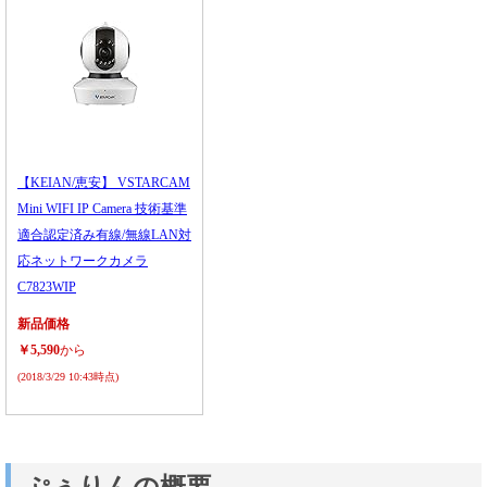
【KEIAN/恵安】 VSTARCAM
Mini WIFI IP Camera 技術基準
適合認定済み有線/無線LAN対
応ネットワークカメラ
C7823WIP
新品価格
￥5,590
から
(2018/3/29 10:43時点)
ぷぅりんの概要