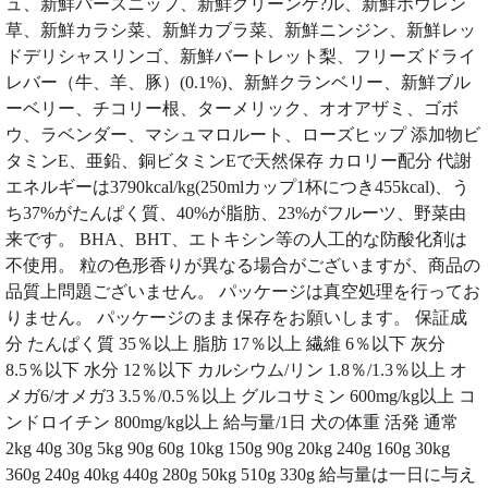
ュ、新鮮パースニップ、新鮮グリーンケ?ル、新鮮ホウレン
草、新鮮カラシ菜、新鮮カブラ菜、新鮮ニンジン、新鮮レッ
ドデリシャスリンゴ、新鮮バートレット梨、フリーズドライ
レバー（牛、羊、豚）(0.1%)、新鮮クランベリー、新鮮ブル
ーベリー、チコリー根、ターメリック、オオアザミ、ゴボ
ウ、ラベンダー、マシュマロルート、ローズヒップ 添加物ビ
タミンE、亜鉛、銅ビタミンEで天然保存 カロリー配分 代謝
エネルギーは3790kcal/kg(250mlカップ1杯につき455kcal)、う
ち37%がたんぱく質、40%が脂肪、23%がフルーツ、野菜由
来です。 BHA、BHT、エトキシン等の人工的な防酸化剤は
不使用。 粒の色形香りが異なる場合がございますが、商品の
品質上問題ございません。 パッケージは真空処理を行ってお
りません。 パッケージのまま保存をお願いします。 保証成
分 たんぱく質 35％以上 脂肪 17％以上 繊維 6％以下 灰分
8.5％以下 水分 12％以下 カルシウム/リン 1.8％/1.3％以上 オ
メガ6/オメガ3 3.5％/0.5％以上 グルコサミン 600mg/kg以上 コ
ンドロイチン 800mg/kg以上 給与量/1日 犬の体重 活発 通常
2kg 40g 30g 5kg 90g 60g 10kg 150g 90g 20kg 240g 160g 30kg
360g 240g 40kg 440g 280g 50kg 510g 330g 給与量は一日に与え