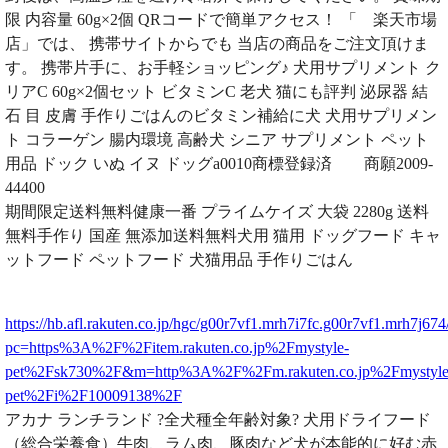
限 内容量 60g×2個 QRコードで簡単アクセス！ 「 楽天市場
店」では、 携帯サイトからでも 当店の商品をご注文頂けま
す。 携帯片手に、お手軽ショッピング♪ 犬用サプリメント ク
リアC 60g×2個セット ビタミンC 老犬 猫にも評判 泌尿器 結
石 目 皮膚 手作りごはんのビタミン補給に犬 犬用サプリメン
ト コラーゲン 腸内環境 高齢犬 シニア サプリメント ペット
用品 ドック いぬ イヌ ドッグa0010商標登録済 商願2009-
44400
期間限定送料無料健康一番 プライムケイズ 大袋 2280g 送料
無料手作り 国産 無添加送料無料犬用 猫用 ドッグフード キャ
ットフード ペットフード 犬猫用品 手作りごはん
https://hb.afl.rakuten.co.jp/hgc/g00r7vf1.mrh7i7fc.g00r7vf1.mrh7j674
pc=https%3A%2F%2Fitem.rakuten.co.jp%2Fmystyle-
pet%2Fsk730%2F&m=http%3A%2F%2Fm.rakuten.co.jp%2Fmystyle
pet%2Fi%2F10009138%2F
アカナ ランチランド ?全犬種全年齢対象? 犬用ドライフード
（総合栄養食）牛肉、ラム肉、豚肉など犬が本能的に好む赤