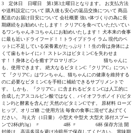
3 定休日 日曜日 第1第3土曜日となります。 お支払方法
や送料設定について 購入後も安心の返品交換について 商品
配送のお届け目安について 会社概要 強い体づくりの為に長
期継続をお勧めいたします！ クリアCを食べていただいてい
るワンちゃんネコちゃんにお勧めいたします！ 犬本来の食事
に最も近いドライフード！！トライプドライ ラム 現代のペ
ットに不足している栄養素がたっぷり！！生の骨は身体によ
くて歯もキレイに♪！ ストレスはビタミンCを失わせま
す！！身体と心を癒すアロマリボン 猫ちゃんに
も、使用できます。 絶大なるビタミンC『クリアC』につい
て 『クリアC』はワンちゃん、猫ちゃんにの健康を維持する
のに必要なビタミンCを手軽に補給できるサプリメントで
す。 しかも、『クリアC』に含まれるビタミンCは人工的に
合成したアスコルビン酸ではなく、バイオフラボノイド(ビタ
ミンP)と酵素を含んだ 天然のビタミンCです。 原材料 ローズ
ヒップ、オリゴ糖 ご使用方法 毎食の食事に混ぜてあげてく
ださい。 与え方（1日量） 小型犬 中型犬 大型犬 添付スプー
ンで2杯(約3g） 〃 4杯 〃 6杯 保存方法 開
封後は、高温多湿を避け冷暗所で保存してください。 賞味期