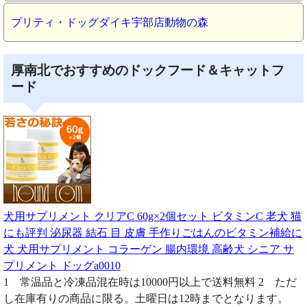
プリティ・ドッグダイキ宇部店動物の森
厚南北でおすすめのドックフード＆キャットフ
ード
犬用サプリメント クリアC 60g×2個セット ビタミンC 老犬 猫
にも評判 泌尿器 結石 目 皮膚 手作りごはんのビタミン補給に
犬 犬用サプリメント コラーゲン 腸内環境 高齢犬 シニア サ
プリメント ドッグa0010
1 常温品と冷凍品混在時は10000円以上で送料無料 2 ただ
し在庫有りの商品に限る。土曜日は12時までとなります。