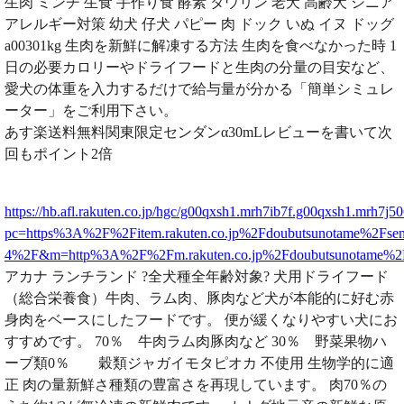
生肉 ミンチ 生食 手作り食 酵素 タウリン 老犬 高齢犬 シニア
アレルギー対策 幼犬 仔犬 パピー 肉 ドック いぬ イヌ ドッグ
a00301kg 生肉を新鮮に解凍する方法 生肉を食べなかった時 1
日の必要カロリーやドライフードと生肉の分量の目安など、
愛犬の体重を入力するだけで給与量が分かる「簡単シミュレ
ーター」をご利用下さい。
あす楽送料無料関東限定センダンα30mLレビューを書いて次
回もポイント2倍
https://hb.afl.rakuten.co.jp/hgc/g00qxsh1.mrh7ib7f.g00qxsh1.mrh7j50
pc=https%3A%2F%2Fitem.rakuten.co.jp%2Fdoubutsunotame%2Fsen
4%2F&m=http%3A%2F%2Fm.rakuten.co.jp%2Fdoubutsunotame%
アカナ ランチランド ?全犬種全年齢対象? 犬用ドライフード
（総合栄養食）牛肉、ラム肉、豚肉など犬が本能的に好む赤
身肉をベースにしたフードです。 便が緩くなりやすい犬にお
すすめです。 70％ 牛肉ラム肉豚肉など 30％ 野菜果物ハ
ーブ類0％ 穀類ジャガイモタピオカ 不使用 生物学的に適
正 肉の量新鮮さ種類の豊富さを再現しています。 肉70％の