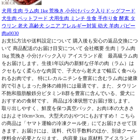
犬用 生肉 ラム肉 1kg 荒挽き 小分けパック入りドッグフード
犬生肉 ペットフード 犬用生肉 ミンチ 生食 手作り食 酵素 タ
ウリン 老犬 高齢犬 シニア アレルギー対策 幼犬 羊肉 パピー
肉a0030
お支払方法や送料設定について 購入後も安心の返品交換につ
いて 商品配送のお届け目安について 会社概要 生肉｜ラム肉
1kg 荒挽き 小分けパック入り アイスランド産 最高級ラム肉
をお届けします。生後1年以内の新鮮な仔羊の肉（ラム）は
クセもなく柔らかな肉質で、子犬から老犬まで幅広く食べら
れるお肉です。 特にL-カルニチンを豊富に含むラム肉は健康
的で引きしまった身体の維持には最適です。また、タウリン
不飽和脂肪酸鉄分ビタミンB群を豊富に含んでいる、愛犬に
おすすめの食材です。 商品は冷凍状態でお届け致します。
取り出しやすく、鮮度を保つ真空パック。お肉1本の大きさ
はおよそ10cm×3cm。大型犬のおやつにもおすすめ！ こちら
の商品は「ヤマト運輸の冷凍クール便」にてお届けさせて頂
きます。お届けには、送料、代引手数料のほか、別途クール
便料金が必要となります。 内容量 1kg 原材料 アイスランド