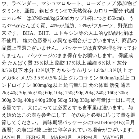
ウ、ラベンダー、マシュマロルート、ローズヒップ 添加物ビ
タミンE、亜鉛、銅ビタミンEで天然保存 カロリー配分 代謝
エネルギーは3790kcal/kg(250mlカップ1杯につき455kcal)、う
ち37%がたんぱく質、40%が脂肪、23%がフルーツ、野菜由
来です。 BHA、BHT、エトキシン等の人工的な防酸化剤は
不使用。 粒の色形香りが異なる場合がございますが、商品の
品質上問題ございません。 パッケージは真空処理を行ってお
りません。 パッケージのまま保存をお願いします。 保証成
分 たんぱく質 35％以上 脂肪 17％以上 繊維 6％以下 灰分
8.5％以下 水分 12％以下 カルシウム/リン 1.8％/1.3％以上 オ
メガ6/オメガ3 3.5％/0.5％以上 グルコサミン 600mg/kg以上 コ
ンドロイチン 800mg/kg以上 給与量/1日 犬の体重 活発 通常
2kg 40g 30g 5kg 90g 60g 10kg 150g 90g 20kg 240g 160g 30kg
360g 240g 40kg 440g 280g 50kg 510g 330g 給与量は一日に与え
る量です。 犬によっては必要とする食事量は違います。 与
え始めはこの表を参考にして、そのあと必要に応じて量を調
節してください。 賞味期限パッケージにbest before(BB)(日月
西暦）の順に記載 上部に印字されている場合がございます。
JAN=1月、FEB=2月、MAR=3月、APR=4月、MAY=5月、