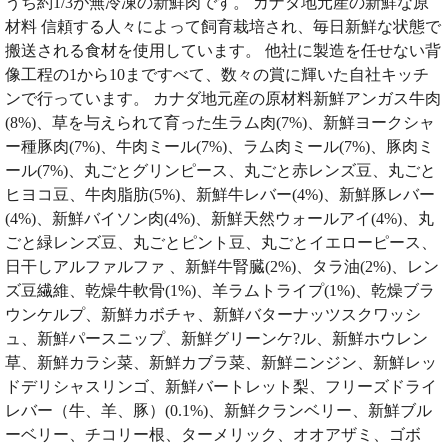
うち約1/3が無冷凍の新鮮肉です。 カナダ地元産の新鮮な原
材料 信頼する人々によって飼育栽培され、毎日新鮮な状態で
搬送される食材を使用しています。 他社に製造を任せない背
像工程の1から10まですべて、数々の賞に輝いた自社キッチ
ンで行っています。 カナダ地元産の原材料新鮮アンガス牛肉
(8%)、草を与えられて育った生ラム肉(7%)、新鮮ヨークシャ
ー種豚肉(7%)、牛肉ミール(7%)、ラム肉ミール(7%)、豚肉ミ
ール(7%)、丸ごとグリンピース、丸ごと赤レンズ豆、丸ごと
ヒヨコ豆、牛肉脂肪(5%)、新鮮牛レバー(4%)、新鮮豚レバー
(4%)、新鮮バイソン肉(4%)、新鮮天然ウォールアイ(4%)、丸
ごと緑レンズ豆、丸ごとピント豆、丸ごとイエローピース、
日干しアルファルファ 、新鮮牛腎臓(2%)、タラ油(2%)、レン
ズ豆繊維、乾燥牛軟骨(1%)、羊ラムトライプ(1%)、乾燥ブラ
ウンケルプ、新鮮カボチャ、新鮮バターナッツスクワッシ
ュ、新鮮パースニップ、新鮮グリーンケ?ル、新鮮ホウレン
草、新鮮カラシ菜、新鮮カブラ菜、新鮮ニンジン、新鮮レッ
ドデリシャスリンゴ、新鮮バートレット梨、フリーズドライ
レバー（牛、羊、豚）(0.1%)、新鮮クランベリー、新鮮ブル
ーベリー、チコリー根、ターメリック、オオアザミ、ゴボ