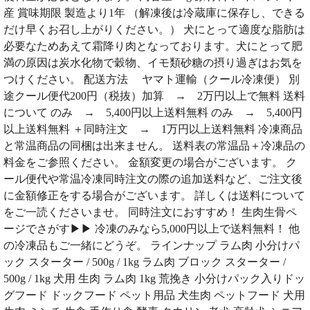
産 賞味期限 製造より1年 （解凍後は冷蔵庫に保存し、できる
だけ早くお召し上がりください。） 犬にとって適度な脂肪は
必要なためあえて霜降り肉となっております。犬にとって肥
満の原因は炭水化物で穀物、イモ類砂糖の摂り過ぎはお気を
つけください。 配送方法 ヤマト運輸（クール冷凍便） 別
途クール便代200円（税抜）加算 → 2万円以上で無料 送料
について のみ → 5,400円以上送料無料 のみ → 5,400円
以上送料無料 ＋同時注文 → 1万円以上送料無料 冷凍商品
と常温商品の同梱は出来ません。 送料表の常温品＋冷凍品の
料金をご参照ください。 金額変更の場合がございます。 ク
ール便代や常温冷凍同時注文の際の追加送料など、ご注文後
に金額修正をする場合がございます。 詳しくは送料について
をご一読くださいませ。 同時注文におすすめ！ 生肉生骨ペ
ージでさがす▶▶ 冷凍のみなら5,000円以上で送料無料！ 他
の冷凍品もご一緒にどうぞ。 ラインナップ ラム肉 小分けパ
ック スターター / 500g / 1kg ラム肉 ブロック スターター /
500g / 1kg 犬用 生肉 ラム肉 1kg 荒挽き 小分けパック入りドッ
グフード ドックフード ペット用品 犬生肉 ペットフード 犬用