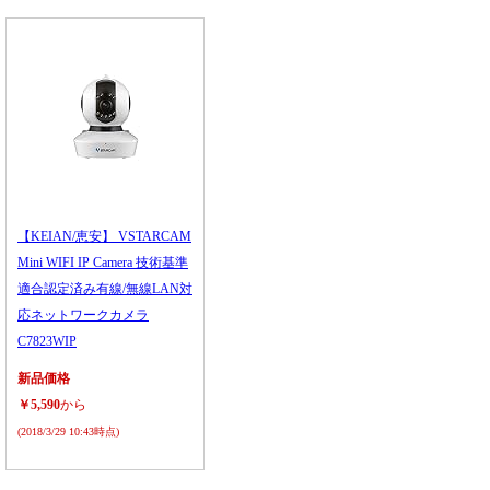
【KEIAN/恵安】 VSTARCAM
Mini WIFI IP Camera 技術基準
適合認定済み有線/無線LAN対
応ネットワークカメラ
C7823WIP
新品価格
￥5,590
から
(2018/3/29 10:43時点)