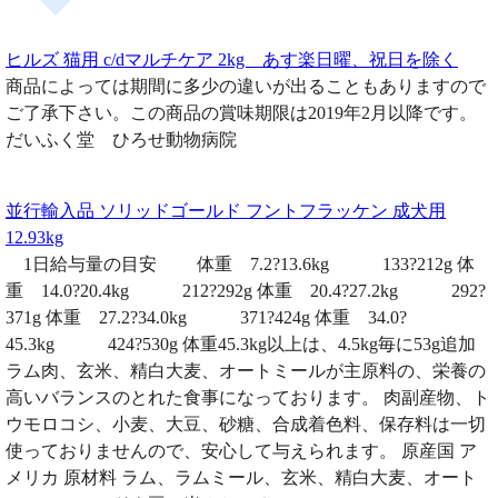
ヒルズ 猫用 c/dマルチケア 2kg あす楽日曜、祝日を除く
商品によっては期間に多少の違いが出ることもありますので
ご了承下さい。この商品の賞味期限は2019年2月以降です。
だいふく堂 ひろせ動物病院
並行輸入品 ソリッドゴールド フントフラッケン 成犬用
12.93kg
1日給与量の目安 体重 7.2?13.6kg 133?212g 体
重 14.0?20.4kg 212?292g 体重 20.4?27.2kg 292?
371g 体重 27.2?34.0kg 371?424g 体重 34.0?
45.3kg 424?530g 体重45.3kg以上は、4.5kg毎に53g追加
ラム肉、玄米、精白大麦、オートミールが主原料の、栄養の
高いバランスのとれた食事になっております。 肉副産物、ト
ウモロコシ、小麦、大豆、砂糖、合成着色料、保存料は一切
使っておりませんので、安心して与えられます。 原産国 ア
メリカ 原材料 ラム、ラムミール、玄米、精白大麦、オート