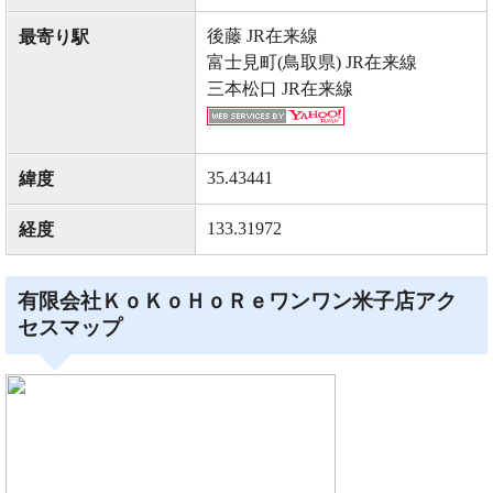
後藤 JR在来線
最寄り駅
富士見町(鳥取県) JR在来線
三本松口 JR在来線
35.43441
緯度
133.31972
経度
有限会社ＫｏＫｏＨｏＲｅワンワン米子店アク
セスマップ