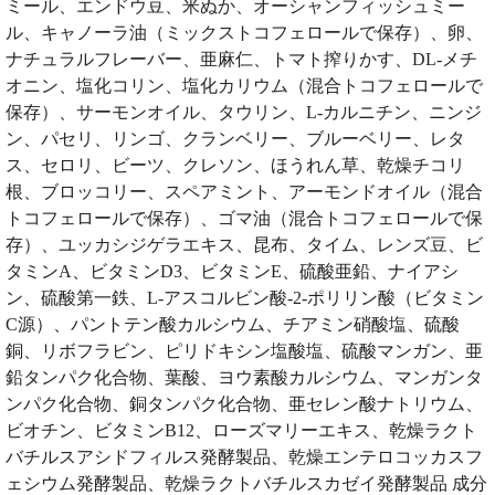
ミール、エンドウ豆、米ぬか、オーシャンフィッシュミー
ル、キャノーラ油（ミックストコフェロールで保存）、卵、
ナチュラルフレーバー、亜麻仁、トマト搾りかす、DL-メチ
オニン、塩化コリン、塩化カリウム（混合トコフェロールで
保存）、サーモンオイル、タウリン、L-カルニチン、ニンジ
ン、パセリ、リンゴ、クランベリー、ブルーベリー、レタ
ス、セロリ、ビーツ、クレソン、ほうれん草、乾燥チコリ
根、ブロッコリー、スペアミント、アーモンドオイル（混合
トコフェロールで保存）、ゴマ油（混合トコフェロールで保
存）、ユッカシジゲラエキス、昆布、タイム、レンズ豆、ビ
タミンA、ビタミンD3、ビタミンE、硫酸亜鉛、ナイアシ
ン、硫酸第一鉄、L-アスコルビン酸-2-ポリリン酸（ビタミン
C源）、パントテン酸カルシウム、チアミン硝酸塩、硫酸
銅、リボフラビン、ピリドキシン塩酸塩、硫酸マンガン、亜
鉛タンパク化合物、葉酸、ヨウ素酸カルシウム、マンガンタ
ンパク化合物、銅タンパク化合物、亜セレン酸ナトリウム、
ビオチン、ビタミンB12、ローズマリーエキス、乾燥ラクト
バチルスアシドフィルス発酵製品、乾燥エンテロコッカスフ
ェシウム発酵製品、乾燥ラクトバチルスカゼイ発酵製品 成分