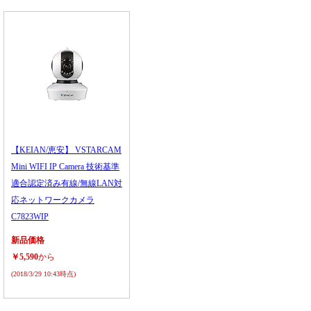
【KEIAN/恵安】 VSTARCAM
Mini WIFI IP Camera 技術基準
適合認定済み有線/無線LAN対
応ネットワークカメラ
C7823WIP
新品価格
￥5,590
から
(2018/3/29 10:43時点)