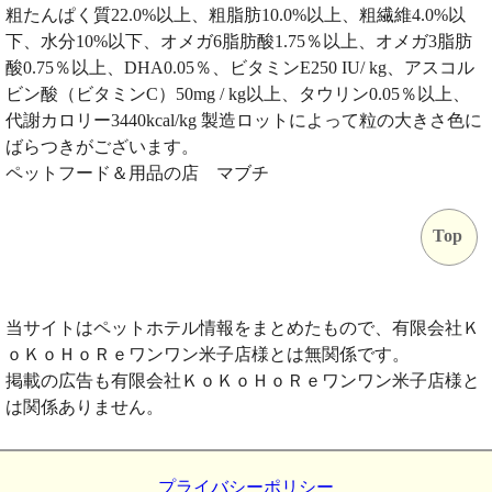
粗たんぱく質22.0%以上、粗脂肪10.0%以上、粗繊維4.0%以
下、水分10%以下、オメガ6脂肪酸1.75％以上、オメガ3脂肪
酸0.75％以上、DHA0.05％、ビタミンE250 IU/ kg、アスコル
ビン酸（ビタミンC）50mg / kg以上、タウリン0.05％以上、
代謝カロリー3440kcal/kg 製造ロットによって粒の大きさ色に
ばらつきがございます。
ペットフード＆用品の店 マブチ
Top
当サイトはペットホテル情報をまとめたもので、有限会社Ｋ
ｏＫｏＨｏＲｅワンワン米子店様とは無関係です。
掲載の広告も有限会社ＫｏＫｏＨｏＲｅワンワン米子店様と
は関係ありません。
プライバシーポリシー