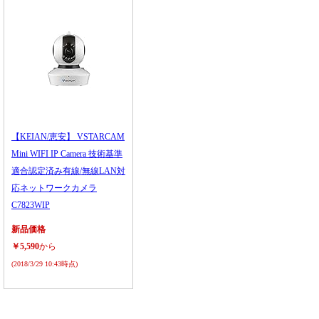
【KEIAN/恵安】 VSTARCAM
Mini WIFI IP Camera 技術基準
適合認定済み有線/無線LAN対
応ネットワークカメラ
C7823WIP
新品価格
￥5,590
から
(2018/3/29 10:43時点)