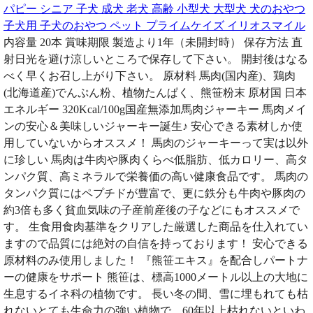
パピー シニア 子犬 成犬 老犬 高齢 小型犬 大型犬 犬のおやつ
子犬用 子犬のおやつ ペット プライムケイズ イリオスマイル
内容量 20本 賞味期限 製造より1年（未開封時） 保存方法 直
射日光を避け涼しいところで保存して下さい。 開封後はなる
べく早くお召し上がり下さい。 原材料 馬肉(国内産)、鶏肉
(北海道産)でんぷん粉、植物たんぱく、熊笹粉末 原材国 日本
エネルギー 320Kcal/100g国産無添加馬肉ジャーキー 馬肉メイ
ンの安心＆美味しいジャーキー誕生♪ 安心できる素材しか使
用していないからオススメ！ 馬肉のジャーキーって実は以外
に珍しい 馬肉は牛肉や豚肉くらべ低脂肪、低カロリー、高タ
ンパク質、高ミネラルで栄養価の高い健康食品です。 馬肉の
タンパク質にはペプチドが豊富で、更に鉄分も牛肉や豚肉の
約3倍も多く貧血気味の子産前産後の子などにもオススメで
す。 生食用食肉基準をクリアした厳選した商品を仕入れてい
ますので品質には絶対の自信を持っております！ 安心できる
原材料のみ使用しました！ 『熊笹エキス』を配合しパートナ
ーの健康をサポート 熊笹は、標高1000メートル以上の大地に
生息するイネ科の植物です。 長い冬の間、雪に埋もれても枯
れないとても生命力の強い植物で、60年以上枯れないといわ