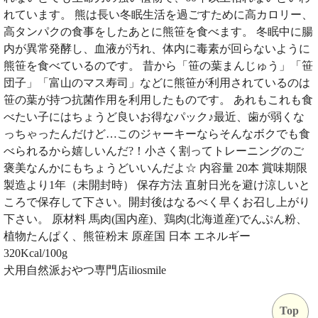
れています。 熊は長い冬眠生活を過ごすために高カロリー、
高タンパクの食事をしたあとに熊笹を食べます。 冬眠中に腸
内が異常発酵し、血液が汚れ、体内に毒素が回らないように
熊笹を食べているのです。 昔から「笹の葉まんじゅう」「笹
団子」「富山のマス寿司」などに熊笹が利用されているのは
笹の葉が持つ抗菌作用を利用したものです。 あれもこれも食
べたい子にはちょうど良いお得なパック♪最近、歯が弱くな
っちゃったんだけど…このジャーキーならそんなボクでも食
べられるから嬉しいんだ?！小さく割ってトレーニングのご
褒美なんかにもちょうどいいんだよ☆ 内容量 20本 賞味期限
製造より1年（未開封時） 保存方法 直射日光を避け涼しいと
ころで保存して下さい。開封後はなるべく早くお召し上がり
下さい。 原材料 馬肉(国内産)、鶏肉(北海道産)でんぷん粉、
植物たんぱく、熊笹粉末 原産国 日本 エネルギー
320Kcal/100g
犬用自然派おやつ専門店iliosmile
Top