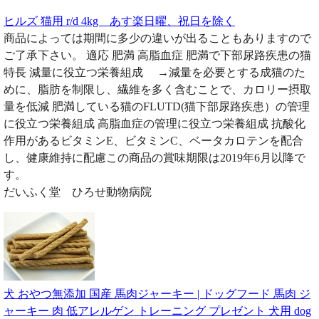
ヒルズ 猫用 r/d 4kg あす楽日曜、祝日を除く
商品によっては期間に多少の違いが出ることもありますので
ご了承下さい。 適応 肥満 高脂血症 肥満で下部尿路疾患の猫
特長 減量に役立つ栄養組成 →減量を必要とする成猫のた
めに、脂肪を制限し、繊維を多く含むことで、カロリー摂取
量を低減 肥満している猫のFLUTD(猫下部尿路疾患）の管理
に役立つ栄養組成 高脂血症の管理に役立つ栄養組成 抗酸化
作用があるビタミンE、ビタミンC、ベータカロテンを配合
し、健康維持に配慮この商品の賞味期限は2019年6月以降で
す。
だいふく堂 ひろせ動物病院
犬 おやつ無添加 国産 馬肉ジャーキー | ドッグフード 馬肉 ジ
ャーキー 肉 低アレルゲン トレーニング プレゼント 犬用 dog