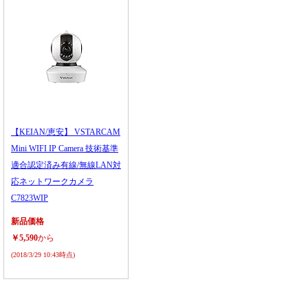
【KEIAN/恵安】 VSTARCAM
Mini WIFI IP Camera 技術基準
適合認定済み有線/無線LAN対
応ネットワークカメラ
C7823WIP
新品価格
￥5,590
から
(2018/3/29 10:43時点)