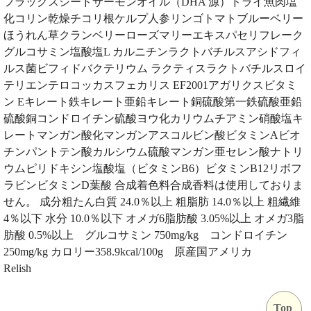
フラックスシードサーモンオイル（DHA 源）ドライ魚肉塩
化コリン乾燥チコリ根ケルプ人参リンゴトマトブルーベリー
ほうれん草クランベリーローズマリーエキスパセリフレーク
グルコサミン塩酸塩L カルニチンラクトバチルスアシドフィ
ルス菌ビフィドバクテリウム ラクティスラクトバチルスロイ
テリエンテロコッカスフェカリス EF2001アガリクスビタミ
ン Eキレート鉄キレート亜鉛キレート銅硫酸第一鉄硫酸亜鉛
硫酸銅コンドロイチン硫酸ヨウ化カリウムチアミン硝酸塩キ
レートマンガン酸化マンガンアスコルビン酸ビタミンAビオ
チンパントテン酸カルシウム硫酸マンガン亜セレン酸ナトリ
ウムピリドキシン塩酸塩（ビタミンB6）ビタミンB12リボフ
ラビンビタミンD葉酸 合成着色料合成香料は使用しておりま
せん。 成分粗たん白質 24.0％以上 粗脂肪 14.0％以上 粗繊維
4％以下 水分 10.0％以下 オメガ6脂肪酸 3.05%以上 オメガ3脂
肪酸 0.5%以上 グルコサミン 750mg/kg コンドロイチン
250mg/kg カロリー358.9kcal/100g 原産国アメリカ
Relish
Top