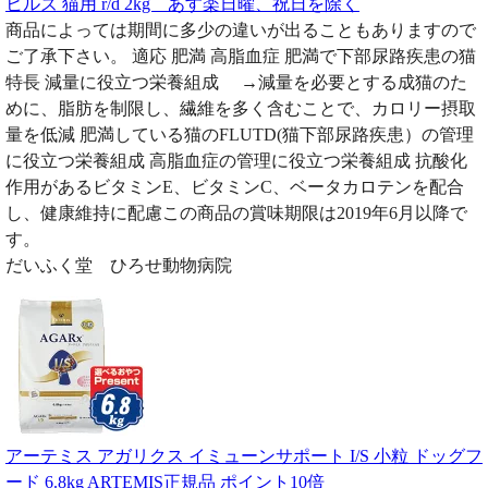
ヒルズ 猫用 r/d 2kg あす楽日曜、祝日を除く
商品によっては期間に多少の違いが出ることもありますので
ご了承下さい。 適応 肥満 高脂血症 肥満で下部尿路疾患の猫
特長 減量に役立つ栄養組成 →減量を必要とする成猫のた
めに、脂肪を制限し、繊維を多く含むことで、カロリー摂取
量を低減 肥満している猫のFLUTD(猫下部尿路疾患）の管理
に役立つ栄養組成 高脂血症の管理に役立つ栄養組成 抗酸化
作用があるビタミンE、ビタミンC、ベータカロテンを配合
し、健康維持に配慮この商品の賞味期限は2019年6月以降で
す。
だいふく堂 ひろせ動物病院
アーテミス アガリクス イミューンサポート I/S 小粒 ドッグフ
ード 6.8kg ARTEMIS正規品 ポイント10倍