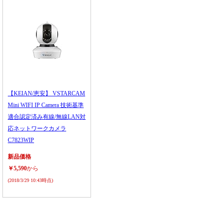
【KEIAN/恵安】 VSTARCAM
Mini WIFI IP Camera 技術基準
適合認定済み有線/無線LAN対
応ネットワークカメラ
C7823WIP
新品価格
￥5,590
から
(2018/3/29 10:43時点)