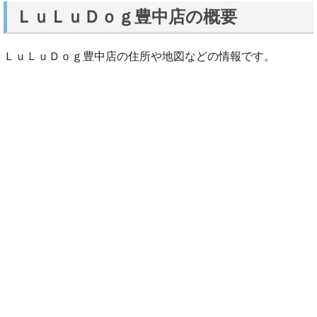
ＬｕＬｕＤｏｇ豊中店の概要
ＬｕＬｕＤｏｇ豊中店の住所や地図などの情報です。