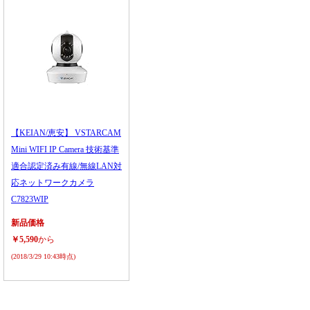
【KEIAN/恵安】 VSTARCAM
Mini WIFI IP Camera 技術基準
適合認定済み有線/無線LAN対
応ネットワークカメラ
C7823WIP
新品価格
￥5,590
から
(2018/3/29 10:43時点)