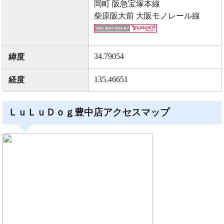
岡町 阪急宝塚本線
柴原阪大前 大阪モノレール線
34.79054
緯度
135.46651
経度
ＬｕＬｕＤｏｇ豊中店アクセスマップ