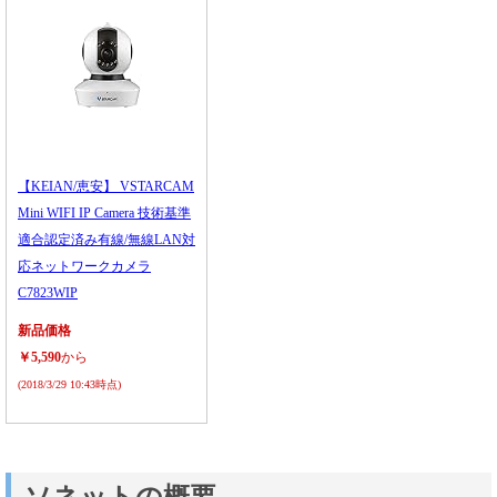
【KEIAN/恵安】 VSTARCAM
Mini WIFI IP Camera 技術基準
適合認定済み有線/無線LAN対
応ネットワークカメラ
C7823WIP
新品価格
￥5,590
から
(2018/3/29 10:43時点)
ソネットの概要