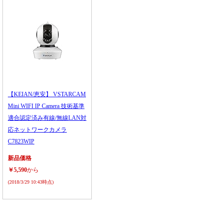
【KEIAN/恵安】 VSTARCAM
Mini WIFI IP Camera 技術基準
適合認定済み有線/無線LAN対
応ネットワークカメラ
C7823WIP
新品価格
￥5,590
から
(2018/3/29 10:43時点)