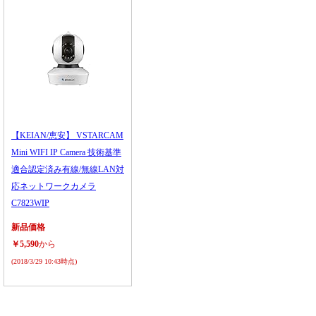
【KEIAN/恵安】 VSTARCAM
Mini WIFI IP Camera 技術基準
適合認定済み有線/無線LAN対
応ネットワークカメラ
C7823WIP
新品価格
￥5,590
から
(2018/3/29 10:43時点)