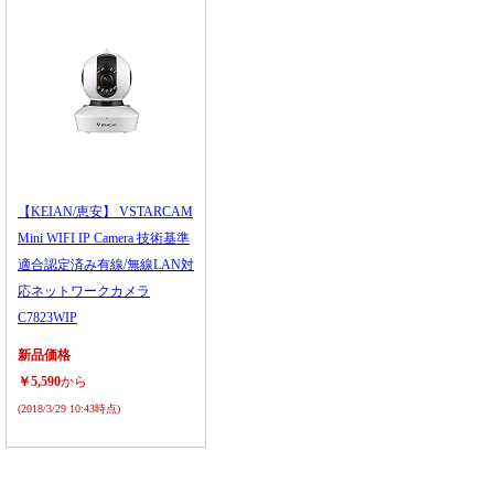
【KEIAN/恵安】 VSTARCAM
Mini WIFI IP Camera 技術基準
適合認定済み有線/無線LAN対
応ネットワークカメラ
C7823WIP
新品価格
￥5,590
から
(2018/3/29 10:43時点)