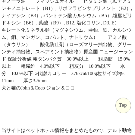
ャノーラ油 フィッシュオイル ビタミン類（A,チアミ
ンモノニトレート（B1）, リボフラビンサプリメント（B2）,
ナイアシン（B3）, パントテン酸カルシウム（B5）,塩酸ピリ
ドキシン（B6）, 葉酸（B9）, B12, 塩化コリン, D3, E）
キレート化ミネラル類（マグネシウム、亜鉛、鉄、カルシウ
ム、銅、マンガン、コバルト、ナトリウム） アミノ酸
（タウリン） 酸化防止剤（ローズマリー抽出物、グリー
ンティ抽出物、スペアミント抽出物）原産国 ニュージーラン
ド 保証分析値 粗タンパク質 30.0%以上 粗脂肪 15.0%
以上 粗繊維 4.0%以下 粗灰分 10.0%以下 水
分 10.0%以下 ○代謝カロリー 376kcal/100g粒サイズ約9-
11mm 厚さ3-5mm
犬と猫のJohn＆Coco ジョン＆ココ
Top
当サイトはペットホテル情報をまとめたもので、ナルト動物