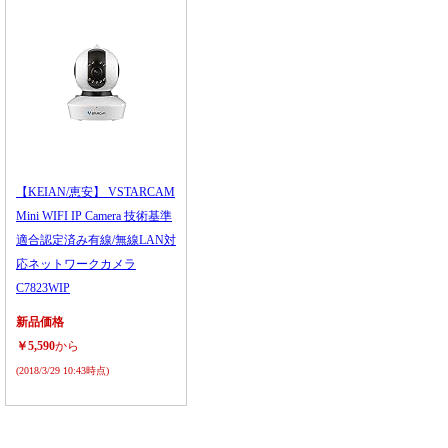
【KEIAN/恵安】 VSTARCAM
Mini WIFI IP Camera 技術基準
適合認定済み有線/無線LAN対
応ネットワークカメラ
C7823WIP
新品価格
￥5,590
から
(2018/3/29 10:43時点)