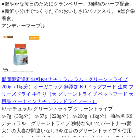
●健やかな毎日のためにクランベリー、3種類のハーブ配合。
●新鮮小分けでつくりたてのおいしさ!5パック入り。 ●総合栄
養食。
アンディーマーブル
期間限定送料無料K9 ナチュラル ラム・グリーントライプ
200g（1kg分）オーガニック 無添加 K9 ドッグフード 生肉 フ
リーズドライ 手作り（犬 グリーントライプ ペットフード 犬
用品 ケーナインナチュラル ドライフード）
K9ナチュラル グリーントライプ グリーントライプ
≫7g（35g分） ≫57g（228g分） ≫200g（1kg分） 商品名 K9
ナチュラル グリーントライプ 独特な匂いでパートナー(愛
犬）の大喜び間違いなし!!今注目のグリーントライプを使用