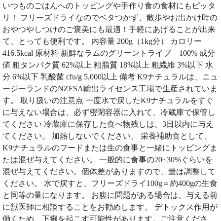
いつものごはんへのトッピングや手作り食の食材にもピッタ
リ！ フリーズドライなのでベタつかず、散歩やお出かけ時の
おやつやしつけのご褒美にも最適！手軽にあげることが出来
て、とっても便利です。 内容量 200g（1kg分） カロリー
416.5kcal 原材料 新鮮なラムのグリーントライプ 100% 成分
値 粗タンパク質 62%以上 粗脂質 18%以上 粗繊維 3%以下 水
分 6%以下 乳酸菌 cfu/g 5,000以上 備考 K9ナチュラルは、ニュ
ージーランドのNZFSA輸出ライセンス工場で生産されていま
す。 取り扱いの注意点 一度水で戻したK9ナチュラルをすぐ
に与えない場合は、必ず密閉容器に入れて、冷蔵庫で保管し
てください 冷蔵庫に保存した食べ物残しは、3日以内に与え
てください。 加熱しないでください。 栄養補助食として、
K9ナチュラルのフードまたは生の食事と一緒にトッピングま
たは混ぜ与えてください。 一般的に食事の20~30%ぐらいを
混ぜ与えてください。個体差がありますので、量は調整して
ください。 水で戻すと、フリーズドライ100g＝約400gの生食
と同等の量になります。 お腹に問題がある場合は、与える前
に獣医師に相談することをお勧めします。 デトックス作用が
働くため、下痢を起こす可能性があります。ご注意くださ