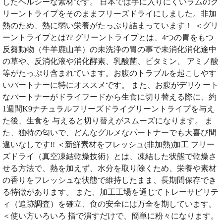
したヘルシーな素材です。 日本では手に入りにくいラムのグ
リーントライプをそのままフリーズドライにしました。非加
熱のため、熱に弱い栄養がたっぷり詰まっています！ ＜グリ
ーントライプとは?? グリーントライプとは、4つの胃をもつ
反芻動物（牛羊鹿山羊）の未洗浄の胃の事で未消化消化途中
の草や、反消化液や消化酵素、乳酸菌、ビタミン、 アミノ酸
等がたっぷり含まれています。お腹のトラブルを起こしやす
いパートナーに特にオススメです。 また、お腹がデリケート
なパートナーがドライフードから生食に切り替える際に、約
1週間K9ナチュラルフリーズドライグリーントライプを与え
た後、生食を 与えると切り替えがスムーズになります。 ま
た、独特の匂いで、どんなグルメなパートナーでも大喜び間
違いなしです!! ＜新鮮素材をフレッシュ(非加熱)加工 フリー
ズドライ（真空凍結乾燥技術）とは、凍結した状態で乾燥さ
せる方法で、熱を加えず、水分を取り除くため、栄養や素材
の香りをフレッシュな状態で維持したまま、長期間保存でき
る特徴があります。 また、加工工場を通じてトレーサビリテ
ィ（追跡調査）を確立、食の安全には万全を期しています。
＜使い方いろいろ 指で潰すだけで、簡単に粉々になります。