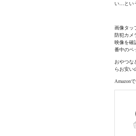
い…とい
画像タッ
防犯カメ
映像を確
番中のペ
おやつな
らお安い
Amazo