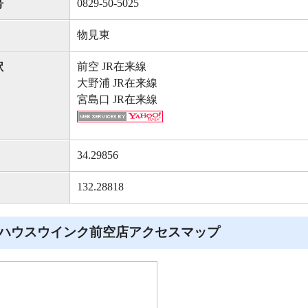
0829-50-5025
号
物見東
前空 JR在来線
駅
大野浦 JR在来線
宮島口 JR在来線
34.29856
132.28818
ハウスウインク前空店アクセスマップ