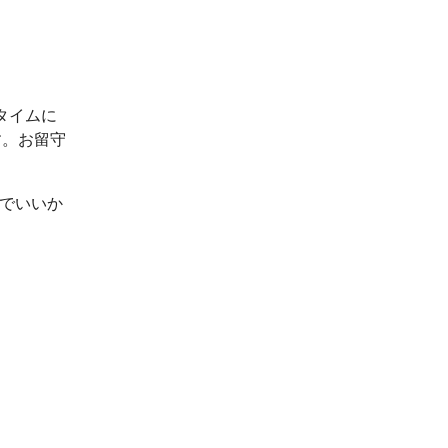
タイムに
す。お留守
ルでいいか