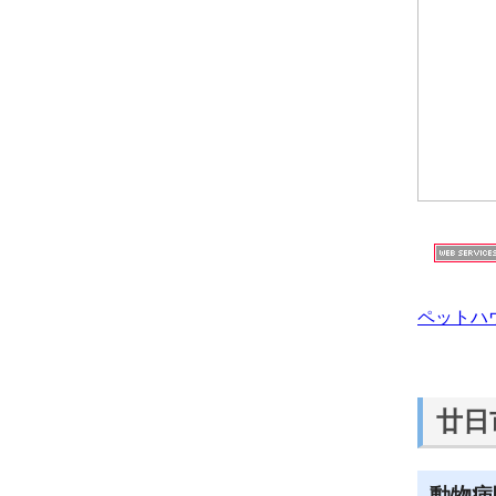
ペットハ
廿日
動物病