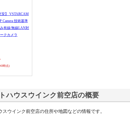
恵安】 VSTARCAM
 IP Camera 技術基準
み有線/無線LAN対
ークカメラ
ら
0:43時点)
トハウスウインク前空店の概要
ウスウインク前空店の住所や地図などの情報です。