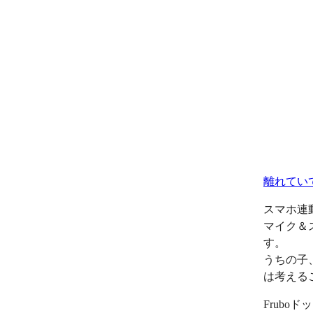
離れてい
スマホ連
マイク＆
す。
うちの子
は考える
Frub