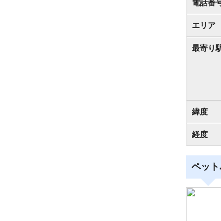
電話番
エリア
最寄り
緯度
経度
ペット