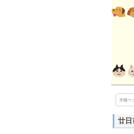
犬猫ペ
廿日