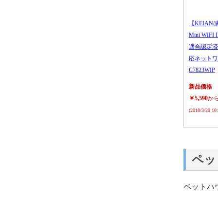
【KEIAN/
Mini WIFI
適合認定済
応ネットワ
C7823WIP
新品価格
￥5,590
か
(2018/3/29 1
ペッ
ペットハ