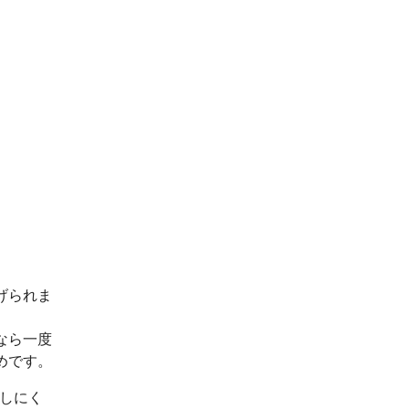
げられま
なら一度
めです。
出しにく