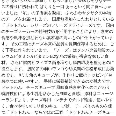
きさ あいちゃんに試食してもらいました 美味しそうなチー
ズの香りに誘われて ぱくりと一口 あっという間に食べちゃ
いました 「乳」の栄養素を凝縮。 ふわふわサクサクの本物
のチーズをお届けします。 国産無添加をこだわりとしている
「ドットわん」シリーズのフリーズドライチーズです。 国内
のチーズメーカーの特許技術を活用することにより、素材の
食感や風味を損なわない素材感の高いものに仕上がっていま
す。 その工程はチーズ本来の品質を長期保存するために、ご
く丁寧に作られています。 「チーズ」はタンパク質脂質カル
シウムビタミンAビタミンB2などの栄養が豊富な嬉しい食
材。 さらに腸内ビフィズス菌を増やし腸内環境を整えるのに
役立ちます。 股関節の弱いワンコや幼犬期の骨格形成にお薦
めです。 8ミリ角のキューブが、手作りご飯のトッピングや
おやつに使いやすい。 手軽に栄養補給できるのが魅力です。
ドットわん チーズキューブ 風味食感素材化へのこだわり
特許技術による生乳を活かした風味と食感。原料はニュージ
ーランドより、チーズ専用コンテナでチルド輸送。使いやす
く、食べやすい8ミリ角のキューブ状。 チーズそのものを保
つ「ドットわん」ならではの工程 「ドットわんチーズキュー