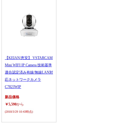
【KEIAN/恵安】 VSTARCAM
Mini WIFI IP Camera 技術基準
適合認定済み有線/無線LAN対
応ネットワークカメラ
C7823WIP
新品価格
￥5,590
から
(2018/3/29 10:43時点)