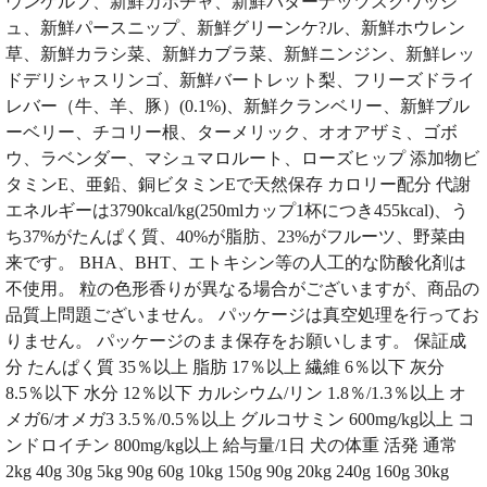
ウンケルプ、新鮮カボチャ、新鮮バターナッツスクワッシ
ュ、新鮮パースニップ、新鮮グリーンケ?ル、新鮮ホウレン
草、新鮮カラシ菜、新鮮カブラ菜、新鮮ニンジン、新鮮レッ
ドデリシャスリンゴ、新鮮バートレット梨、フリーズドライ
レバー（牛、羊、豚）(0.1%)、新鮮クランベリー、新鮮ブル
ーベリー、チコリー根、ターメリック、オオアザミ、ゴボ
ウ、ラベンダー、マシュマロルート、ローズヒップ 添加物ビ
タミンE、亜鉛、銅ビタミンEで天然保存 カロリー配分 代謝
エネルギーは3790kcal/kg(250mlカップ1杯につき455kcal)、う
ち37%がたんぱく質、40%が脂肪、23%がフルーツ、野菜由
来です。 BHA、BHT、エトキシン等の人工的な防酸化剤は
不使用。 粒の色形香りが異なる場合がございますが、商品の
品質上問題ございません。 パッケージは真空処理を行ってお
りません。 パッケージのまま保存をお願いします。 保証成
分 たんぱく質 35％以上 脂肪 17％以上 繊維 6％以下 灰分
8.5％以下 水分 12％以下 カルシウム/リン 1.8％/1.3％以上 オ
メガ6/オメガ3 3.5％/0.5％以上 グルコサミン 600mg/kg以上 コ
ンドロイチン 800mg/kg以上 給与量/1日 犬の体重 活発 通常
2kg 40g 30g 5kg 90g 60g 10kg 150g 90g 20kg 240g 160g 30kg