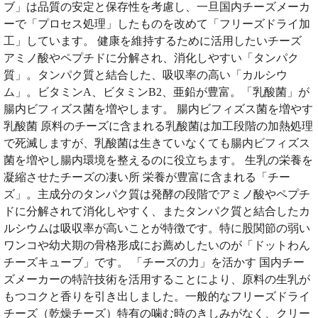
ブ」は品質の安定と保存性を考慮し、一旦国内チーズメーカ
ーで「プロセス処理」したものを改めて「フリーズドライ加
工」しています。 健康を維持するために活用したいチーズ
アミノ酸やペプチドに分解され、消化しやすい「タンパク
質」。タンパク質と結合した、吸収率の高い「カルシウ
ム」。ビタミンA、ビタミンB2、亜鉛が豊富。「乳酸菌」が
腸内ビフィズス菌を増やします。 腸内ビフィズス菌を増やす
乳酸菌 原料のチーズに含まれる乳酸菌は加工段階の加熱処理
で死滅しますが、乳酸菌は生きていなくても腸内ビフィズス
菌を増やし腸内環境を整えるのに役立ちます。 生乳の栄養を
凝縮させたチーズの凄い所 栄養が豊富に含まれる「チー
ズ」。主成分のタンパク質は発酵の段階でアミノ酸やペプチ
ドに分解されて消化しやすく、またタンパク質と結合したカ
ルシウムは吸収率が高いことが特徴です。特に股関節の弱い
ワンコや幼犬期の骨格形成にお薦めしたいのが「ドットわん
チーズキューブ」です。 「チーズの力」を活かす 国内チー
ズメーカーの特許技術を活用することにより、原料の生乳が
もつコクと香りを引き出しました。一般的なフリーズドライ
チーズ（乾燥チーズ）特有の噛む時のきしみがなく、クリー