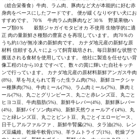
（総合栄養食）牛肉、ラム肉、豚肉など犬が本能的に好む赤
身肉をベースにしたフードです。 便が緩くなりやすい犬にお
すすめです。 70％ 牛肉ラム肉豚肉など 30％ 野菜果物ハ
ーブ類0％ 穀類ジャガイモタピオカ 不使用 生物学的に適
正 肉の量新鮮さ種類の豊富さを再現しています。 肉70％の
うち約1/3が無冷凍の新鮮肉です。 カナダ地元産の新鮮な原
材料 信頼する人々によって飼育栽培され、毎日新鮮な状態で
搬送される食材を使用しています。 他社に製造を任せない背
像工程の1から10まですべて、数々の賞に輝いた自社キッチ
ンで行っています。 カナダ地元産の原材料新鮮アンガス牛肉
(8%)、草を与えられて育った生ラム肉(7%)、新鮮ヨークシャ
ー種豚肉(7%)、牛肉ミール(7%)、ラム肉ミール(7%)、豚肉ミ
ール(7%)、丸ごとグリンピース、丸ごと赤レンズ豆、丸ごと
ヒヨコ豆、牛肉脂肪(5%)、新鮮牛レバー(4%)、新鮮豚レバー
(4%)、新鮮バイソン肉(4%)、新鮮天然ウォールアイ(4%)、丸
ごと緑レンズ豆、丸ごとピント豆、丸ごとイエローピース、
日干しアルファルファ 、新鮮牛腎臓(2%)、タラ油(2%)、レン
ズ豆繊維、乾燥牛軟骨(1%)、羊ラムトライプ(1%)、乾燥ブラ