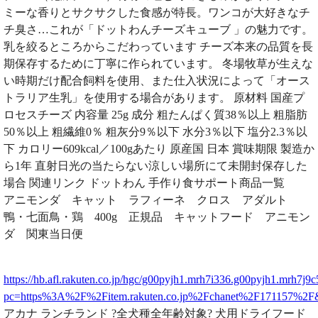
ミーな香りとサクサクした食感が特長。ワンコが大好きなチ
チ臭さ…これが「ドットわんチーズキューブ 」の魅力です。
乳を絞るところからこだわっています チーズ本来の品質を長
期保存するために丁寧に作られています。 冬場牧草が生えな
い時期だけ配合飼料を使用、また仕入状況によって「オース
トラリア生乳」を使用する場合があります。 原材料 国産プ
ロセスチーズ 内容量 25g 成分 粗たんぱく質38％以上 粗脂肪
50％以上 粗繊維0％ 粗灰分9％以下 水分3％以下 塩分2.3％以
下 カロリー609kcal／100gあたり 原産国 日本 賞味期限 製造か
ら1年 直射日光の当たらない涼しい場所にて未開封保存した
場合 関連リンク ドットわん 手作り食サポート商品一覧
アニモンダ キャット ラフィーネ クロス アダルト
鴨・七面鳥・鶏 400g 正規品 キャットフード アニモン
ダ 関東当日便
https://hb.afl.rakuten.co.jp/hgc/g00pyjh1.mrh7i336.g00pyjh1.mrh7j9c
pc=https%3A%2F%2Fitem.rakuten.co.jp%2Fchanet%2F171157%2
アカナ ランチランド ?全犬種全年齢対象? 犬用ドライフード