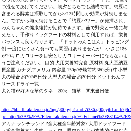
つ混ぜてあげてください。朝夕どちらでも結構です。納豆に
含まれる酵素は摂取してから8?12時間しか効果が持続しませ
ん。ですから与え続けることで「納豆パワー」が発揮され、
わんちゃんの健康維持が期待できます。茹で野菜と一緒に与
えたり、手作りドッグフードの材料として利用すれば、栄養
バランスも良くなります。 「ドットわんごはん」トッピング
例 一度にたくさん食べても問題はありませんが、小さじ1杯
が20キロカロリーを目安としカロリーオーバーにならないよ
うご注意ください。 目的 犬用栄養補完食 原材料 丸大豆納豆
原産国 カナダ,アメリカ 内容量 150g(乾燥前約360g分) 中小型
犬の場合 約30?45日分 大型犬の場合 約20日分 ドットわんフ
リーズドライ一覧
犬と猫が好きな草のタネ 200g 猫草 関東当日便
https://hb.afl.rakuten.co.jp/hgc/g00pyjh1.mrh7i336.g00pyjh1.mrh7j9c
pc=https%3A%2F%2Fitem.rakuten.co.jp%2Fchanet%2F88104%2F
アカナ ランチランド ?全犬種全年齢対象? 犬用ドライフード
（総合栄養食）牛肉、ラム肉、豚肉など犬が本能的に好む赤