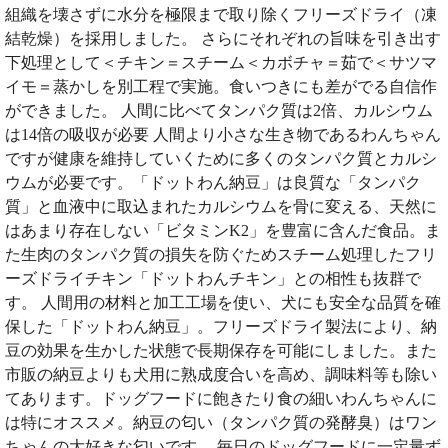
組織を壊さずに水分を極限まで取り除くフリーズドライ（凍
結乾燥）を採用しました。 さらにそれぞれの旨味を引き出す
下処理として＜チキン＝スチーム＜カボチャ＝茹で＜サツマ
イモ＝蒸かしを別工程で実施。食いつきにも差がでる自信作
ができました。 人間に比べてタンパク質は2倍、カルシウム
は14倍の吸収が必要 人間より小さな生き物であるわんちゃん
ですが健康を維持していくために多くのタンパク質とカルシ
ウムが必要です。「ドットわん納豆」は良質な「タンパク
質」と血液中に取込まれたカルシウムを骨に変える、天然に
はあまり存在しない「ビタミンK2」を豊富に含んだ食品。ま
た生肉のタンパク質の損失を防ぐためスチーム処理したフリ
ーズドライチキン「ドットわんチキン」との相性も抜群で
す。 人間用の材料と加工工場を使い、犬にも安全な品質を確
保した「ドットわん納豆」。フリーズドライ製法により、納
豆の効果を生かした状態で長期保存を可能にしました。また
市販の納豆よりも犬用に熟成度合いを高め、調味料等も除い
てあります。ドッグフードに飽きたり食の細いわんちゃんに
は特にオススメ。納豆の匂い（タンパク質の発酵臭）はワン
ちゃんの大好きな匂いです。 毎日のドッグフードに一定量ず