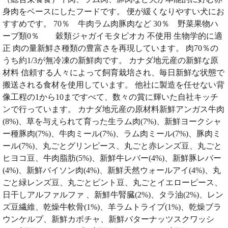
身肉をベースにしたフードです。 便が緩くなりやすい犬にお
すすめです。 70％ 牛肉ラム肉豚肉など 30％ 野菜果物ハ
ーブ類0％ 穀類ジャガイモタピオカ 不使用 生物学的に適
正 肉の量新鮮さ種類の豊富さを再現しています。 肉70％の
うち約1/3が無冷凍の新鮮肉です。 カナダ地元産の新鮮な原
材料 信頼する人々によって飼育栽培され、毎日新鮮な状態で
搬送される食材を使用しています。 他社に製造を任せない背
像工程の1から10まですべて、数々の賞に輝いた自社キッチ
ンで行っています。 カナダ地元産の原材料新鮮アンガス牛肉
(8%)、草を与えられて育った生ラム肉(7%)、新鮮ヨークシャ
ー種豚肉(7%)、牛肉ミール(7%)、ラム肉ミール(7%)、豚肉ミ
ール(7%)、丸ごとグリンピース、丸ごと赤レンズ豆、丸ごと
ヒヨコ豆、牛肉脂肪(5%)、新鮮牛レバー(4%)、新鮮豚レバー
(4%)、新鮮バイソン肉(4%)、新鮮天然ウォールアイ(4%)、丸
ごと緑レンズ豆、丸ごとピント豆、丸ごとイエローピース、
日干しアルファルファ 、新鮮牛腎臓(2%)、タラ油(2%)、レン
ズ豆繊維、乾燥牛軟骨(1%)、羊ラムトライプ(1%)、乾燥ブラ
ウンケルプ、新鮮カボチャ、新鮮バターナッツスクワッシ