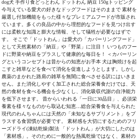
dog犬 手作り食どっとわん ドットわん 納豆 150gトッピング
今与えている愛犬の好きなドッグフードはそのままで 素材を
厳選し付加機能をもった様々なプレミアムフードが市販され
ています。多くの良品の中から理想的なフードを見つけ出す
には柔軟な知識と膨大な情報、そして犠牲が必要なはずで
す。 そこで「ドットわん」は愛犬の「カバーリングフード」
として天然素材の「納豆」や「野菜」に注目！ いつものフー
ドに野菜や納豆をプラスして健康的な毎日を！ ＜カバーリン
グというコンセプトは昔からの知恵がお手本 犬は胸焼けを起
こすと雑草などを食べて消化を促進しようとします。しかし
農薬のまかれた路肩の雑草を無闇に食べさせる訳にはいきま
せん。また消化しやすく加工された総合栄養食だけでは、天
然の食材を食べる機会を少なくし、消化吸収代謝の自浄能力
を低下させます。 昔からいわれる「一日に30品目」、必須栄
養素を様々なものから取込む知恵…総合栄養食を与えられた
現代のわんちゃんには天然の「未知なるサプリメント」をプ
ラスする食習慣が必要です。 素材感を大切にするためのフリ
ーズドライ(凍結乾燥)製法 「ドットわん」が大切にしたのは
「素材感」。そのために一般的な熱風乾燥ではなく、素材の