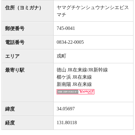
ヤマグチケンシュウナンシエビス
住所（ヨミガナ）
マチ
745-0041
郵便番号
0834-22-0005
電話番号
戎町
エリア
徳山 JR在来線/JR新幹線
最寄り駅
櫛ケ浜 JR在来線
新南陽 JR在来線
34.05697
緯度
131.80118
経度