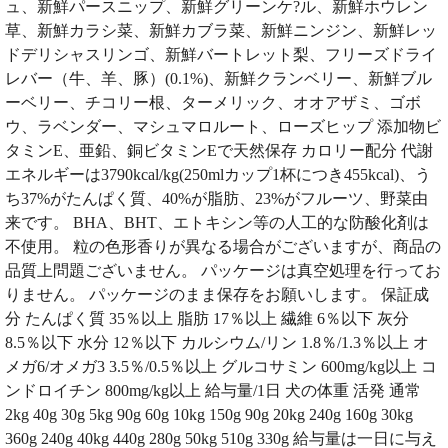
ュ、新鮮パースニップ、新鮮グリーンケ?ル、新鮮ホウレン
草、新鮮カラシ菜、新鮮カブラ菜、新鮮ニンジン、新鮮レッ
ドデリシャスリンゴ、新鮮バートレット梨、フリーズドライ
レバー（牛、羊、豚）(0.1%)、新鮮クランベリー、新鮮ブル
ーベリー、チコリー根、ターメリック、オオアザミ、ゴボ
ウ、ラベンダー、マシュマロルート、ローズヒップ 添加物ビ
タミンE、亜鉛、銅ビタミンEで天然保存 カロリー配分 代謝
エネルギーは3790kcal/kg(250mlカップ1杯につき455kcal)、う
ち37%がたんぱく質、40%が脂肪、23%がフルーツ、野菜由
来です。 BHA、BHT、エトキシン等の人工的な防酸化剤は
不使用。 粒の色形香りが異なる場合がございますが、商品の
品質上問題ございません。 パッケージは真空処理を行ってお
りません。 パッケージのまま保存をお願いします。 保証成
分 たんぱく質 35％以上 脂肪 17％以上 繊維 6％以下 灰分
8.5％以下 水分 12％以下 カルシウム/リン 1.8％/1.3％以上 オ
メガ6/オメガ3 3.5％/0.5％以上 グルコサミン 600mg/kg以上 コ
ンドロイチン 800mg/kg以上 給与量/1日 犬の体重 活発 通常
2kg 40g 30g 5kg 90g 60g 10kg 150g 90g 20kg 240g 160g 30kg
360g 240g 40kg 440g 280g 50kg 510g 330g 給与量は一日に与え