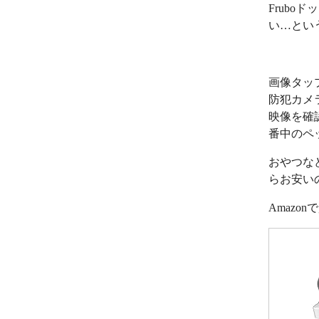
Frub
い…とい
画像タッ
防犯カメ
映像を確
番中のペ
おやつな
らお安い
Amazo