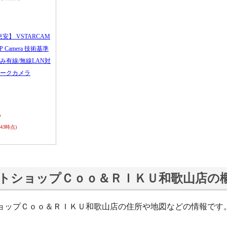
恵安】 VSTARCAM
 IP Camera 技術基準
み有線/無線LAN対
ークカメラ
ら
0:43時点)
トショップＣｏｏ＆ＲＩＫＵ和歌山店の
ョップＣｏｏ＆ＲＩＫＵ和歌山店の住所や地図などの情報です