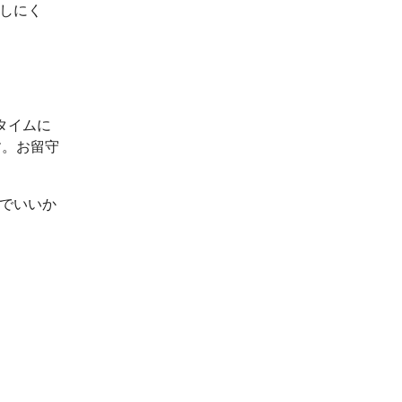
出しにく
タイムに
す。お留守
ルでいいか