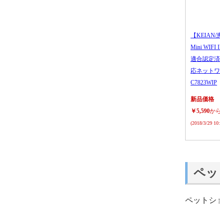
【KEIAN/
Mini WIFI
適合認定済
応ネットワ
C7823WIP
新品価格
￥5,590
か
(2018/3/29 1
ペッ
ペットシ