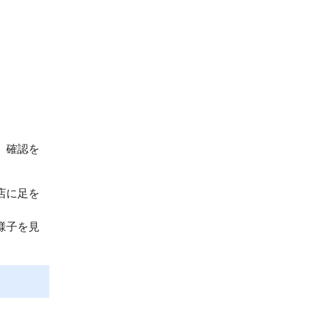
、確認を
店に足を
様子を見