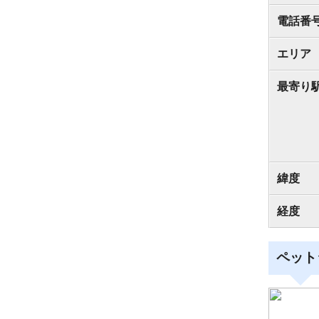
電話番
エリア
最寄り
緯度
経度
ペット