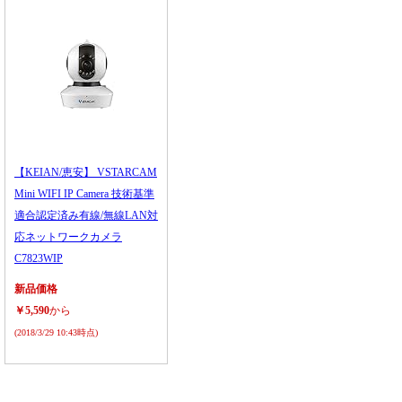
【KEIAN/恵安】 VSTARCAM
Mini WIFI IP Camera 技術基準
適合認定済み有線/無線LAN対
応ネットワークカメラ
C7823WIP
新品価格
￥5,590
から
(2018/3/29 10:43時点)