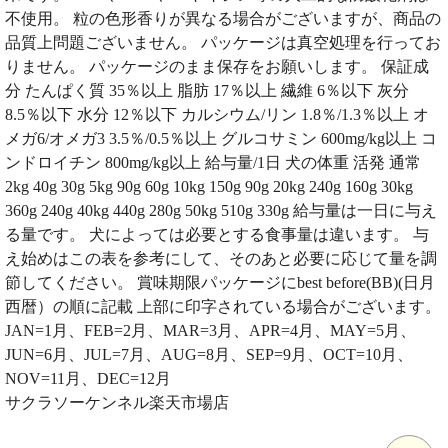
不使用。 粒の色形香りが異なる場合がございますが、商品の
品質上問題ございません。 パッケージは真空処理を行ってお
りません。 パッケージのまま保存をお願いします。 保証成
分 たんぱく質 35％以上 脂肪 17％以上 繊維 6％以下 灰分
8.5％以下 水分 12％以下 カルシウム/リン 1.8％/1.3％以上 オ
メガ6/オメガ3 3.5％/0.5％以上 グルコサミン 600mg/kg以上 コ
ンドロイチン 800mg/kg以上 給与量/1日 犬の体重 活発 通常
2kg 40g 30g 5kg 90g 60g 10kg 150g 90g 20kg 240g 160g 30kg
360g 240g 40kg 440g 280g 50kg 510g 330g 給与量は一日に与え
る量です。 犬によっては必要とする食事量は違います。 与
え始めはこの表を参考にして、そのあと必要に応じて量を調
節してください。 賞味期限パッケージにbest before(BB)(日月
西暦）の順に記載 上部に印字されている場合がございます。
JAN=1月、FEB=2月、MAR=3月、APR=4月、MAY=5月、
JUN=6月、JUL=7月、AUG=8月、SEP=9月、OCT=10月、
NOV=11月、DEC=12月
サクラソーケンネル楽天市場店