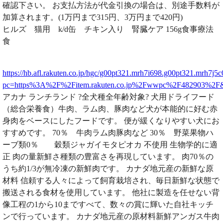
確認下さい。 お支払方法が代金引換の場合は、別途手数料が
加算されます。(1万円まで315円、3万円まで420円)
ヒルズ 猫用 k/d缶 チキン入り 腎臓ケア 156g食事療法
食
https://hb.afl.rakuten.co.jp/hgc/g00pt321.mrh7i698.g00pt321.mrh7j5c
pc=https%3A%2F%2Fitem.rakuten.co.jp%2Fwwpc%2F482903%2
アカナ ランチランド ?全犬種全年齢対象? 犬用ドライフード
（総合栄養食）牛肉、ラム肉、豚肉など犬が本能的に好む赤
身肉をベースにしたフードです。 便が緩くなりやすい犬にお
すすめです。 70％ 牛肉ラム肉豚肉など 30％ 野菜果物ハ
ーブ類0％ 穀類ジャガイモタピオカ 不使用 生物学的に適
正 肉の量新鮮さ種類の豊富さを再現しています。 肉70％の
うち約1/3が無冷凍の新鮮肉です。 カナダ地元産の新鮮な原
材料 信頼する人々によって飼育栽培され、毎日新鮮な状態で
搬送される食材を使用しています。 他社に製造を任せない背
像工程の1から10まですべて、数々の賞に輝いた自社キッチ
ンで行っています。 カナダ地元産の原材料新鮮アンガス牛肉