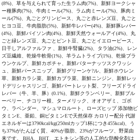
(8%)、草を与えられて育った生ラム肉(7%)、新鮮ヨークシャ
ー種豚肉(7%)、牛肉ミール(7%)、ラム肉ミール(7%)、豚肉ミ
ール(7%)、丸ごとグリンピース、丸ごと赤レンズ豆、丸ごと
ヒヨコ豆、牛肉脂肪(5%)、新鮮牛レバー(4%)、新鮮豚レバー
(4%)、新鮮バイソン肉(4%)、新鮮天然ウォールアイ(4%)、丸
ごと緑レンズ豆、丸ごとピント豆、丸ごとイエローピース、
日干しアルファルファ 、新鮮牛腎臓(2%)、タラ油(2%)、レン
ズ豆繊維、乾燥牛軟骨(1%)、羊ラムトライプ(1%)、乾燥ブラ
ウンケルプ、新鮮カボチャ、新鮮バターナッツスクワッシ
ュ、新鮮パースニップ、新鮮グリーンケ?ル、新鮮ホウレン
草、新鮮カラシ菜、新鮮カブラ菜、新鮮ニンジン、新鮮レッ
ドデリシャスリンゴ、新鮮バートレット梨、フリーズドライ
レバー（牛、羊、豚）(0.1%)、新鮮クランベリー、新鮮ブル
ーベリー、チコリー根、ターメリック、オオアザミ、ゴボ
ウ、ラベンダー、マシュマロルート、ローズヒップ 添加物ビ
タミンE、亜鉛、銅ビタミンEで天然保存 カロリー配分 代謝
エネルギーは3790kcal/kg(250mlカップ1杯につき455kcal)、う
ち37%がたんぱく質、40%が脂肪、23%がフルーツ、野菜由
来です。 BHA、BHT、エトキシン等の人工的な防酸化剤は