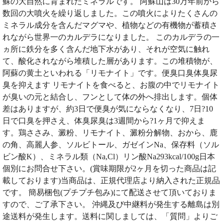
蘇の大自然に育まれたミネラルです。 阿蘇山は30万年前から
数回の大噴火を繰り返しました。この噴火によりたくさんの
ミネラル成分を含んだマグマや、植物などの有機物が蓄積さ
れながら世界一のカルデラになりました。 このカルデラの一
ヵ所に鉄分を多く含んだ地下水があり、それが空気に触れ
て、酸化されながら堆積した層があります。この堆積物が、
阿蘇の黄土といわれる「リモナイト」です。便臭口臭体臭尿
臭を抑えます リモナイトを食べると、お腹の中でリモナイト
が臭いの元と結合し、フンとして体の外へ排出します。個体
差はありますが、約3日で便臭が気にならなくなり、7日?10
日で口臭を押さえ、体臭尿臭は3週間から?1ヶ月で抑えま
す。鶏ささみ、澱粉、リモナイト、澱粉分解物、おから、鹿
の角、高麗人参、ソルビトール、ガゼインNa、保存料（ソル
ビン酸K）、ミネラル類（Na,Cl）リン酸Na293kcal/100g日本
個別にお問合せ下さい。(賞味期限が2ヶ月を切った商品は記
載しております)当商品は、正規代理店より納入された正規品
です。 簡易梱包(プチプチ包み)にて配送させて頂いておりま
すので、ご了承下さい。 沖縄及び中継料が発生する離島は別
途送料が発生します。送料に関しましては、「質問」よりご