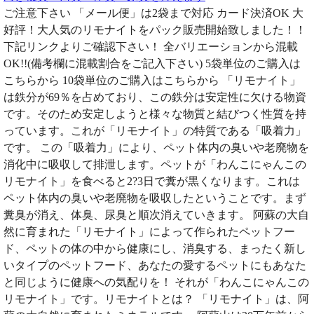
ご注意下さい 「メール便」は2袋まで対応 カード決済OK 大
好評！大人気のリモナイトをパック販売開始致しました！！
下記リンクよりご確認下さい！ 全バリエーションから混載
OK!!(備考欄に混載割合をご記入下さい) 5袋単位のご購入は
こちらから 10袋単位のご購入はこちらから 「リモナイト」
は鉄分が69％を占めており、この鉄分は安定性に欠ける物資
です。そのため安定しようと様々な物質と結びつく性質を持
っています。これが「リモナイト」の特質である「吸着力」
です。 この「吸着力」により、ペット体内の臭いや老廃物を
消化中に吸収して排泄します。ペットが「わんこにゃんこの
リモナイト」を食べると2?3日で糞が黒くなります。これは
ペット体内の臭いや老廃物を吸収したということです。まず
糞臭が消え、体臭、尿臭と順次消えていきます。 阿蘇の大自
然に育まれた「リモナイト」によって作られたペットフー
ド、ペットの体の中から健康にし、消臭する、まったく新し
いタイプのペットフード、あなたの愛するペットにもあなた
と同じように健康への気配りを！ それが「わんこにゃんこの
リモナイト」です。リモナイトとは？ 「リモナイト」は、阿