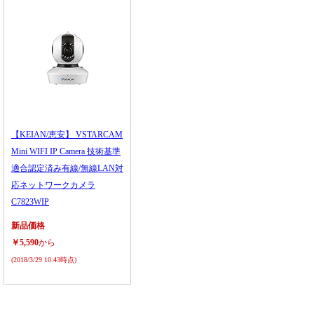
【KEIAN/恵安】 VSTARCAM
Mini WIFI IP Camera 技術基準
適合認定済み有線/無線LAN対
応ネットワークカメラ
C7823WIP
新品価格
￥5,590
から
(2018/3/29 10:43時点)