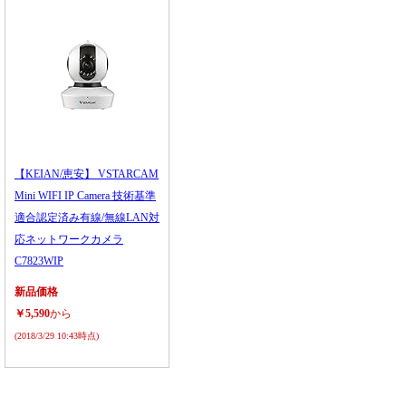
【KEIAN/恵安】 VSTARCAM
Mini WIFI IP Camera 技術基準
適合認定済み有線/無線LAN対
応ネットワークカメラ
C7823WIP
新品価格
￥5,590
から
(2018/3/29 10:43時点)