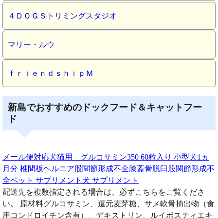
４ＤＯＧＳトリミングスタジオ
マリー・ルウ
ｆｒｉｅｎｄｓｈｉｐＭ
新島でおすすめのドックフード＆キャットフー
ド
メール便対応犬猫用 グルコサミン350 60粒入り 小型犬1ヵ
月分 椎間板ヘルニア股関節形成不全膝蓋骨脱臼股関節形成不
全ペット サプリメント犬 サプリメント
配送先を複数指定される場合は、必ずこちらをご覧くださ
い。 原材料グルコサミン、還元麦芽糖、サメ軟骨抽出物（食
用コンドロイチン含有）、デキストリン、ルイボスティエキ