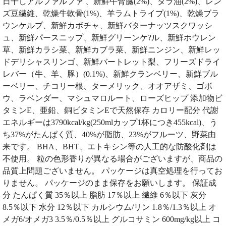
日干しアルファルファ 、新鮮牛腎臓(2%)、タラ油(2%)、レン
ズ豆繊維、乾燥牛軟骨(1%)、羊ラムトライプ(1%)、乾燥ブラ
ウンケルプ、新鮮カボチャ、新鮮バターナッツスクワッシ
ュ、新鮮パースニップ、新鮮グリーンケ?ル、新鮮ホウレン
草、新鮮カラシ菜、新鮮カブラ菜、新鮮ニンジン、新鮮レッ
ドデリシャスリンゴ、新鮮バートレット梨、フリーズドライ
レバー（牛、羊、豚）(0.1%)、新鮮クランベリー、新鮮ブル
ーベリー、チコリー根、ターメリック、オオアザミ、ゴボ
ウ、ラベンダー、マシュマロルート、ローズヒップ 添加物ビ
タミンE、亜鉛、銅ビタミンEで天然保存 カロリー配分 代謝
エネルギーは3790kcal/kg(250mlカップ1杯につき455kcal)、う
ち37%がたんぱく質、40%が脂肪、23%がフルーツ、野菜由
来です。 BHA、BHT、エトキシン等の人工的な防酸化剤は
不使用。 粒の色形香りが異なる場合がございますが、商品の
品質上問題ございません。 パッケージは真空処理を行ってお
りません。 パッケージのまま保存をお願いします。 保証成
分 たんぱく質 35％以上 脂肪 17％以上 繊維 6％以下 灰分
8.5％以下 水分 12％以下 カルシウム/リン 1.8％/1.3％以上 オ
メガ6/オメガ3 3.5％/0.5％以上 グルコサミン 600mg/kg以上 コ