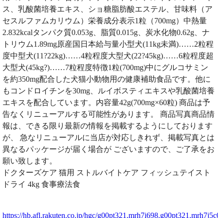
ス、乳酸菌培養エキス、ショ糖脂肪酸エステル、甘味料（ア
セスルファムカリウム）栄養成分表示1粒（700mg）中熱量
2.832kcalタンパク質0.053g、脂質0.015g、炭水化物0.62g、ナ
トリウム1.89mg原産国日本給与量小型犬(11kg未満)……2粒程
度中型犬(11?22kg)……4粒程度大型犬(22?45kg)……6粒程度超
大型犬(45kg?)……7粒程度特徴1粒(700mg)中にグルコサミン
を約350mg配合した犬猫小動物用の健康補助食品です。他に
もコンドロイチンを30mg、ルイボスティエキスや乳酸菌培養
エキスを配合しています。内容量42g(700mg×60粒) 商品は予
告なくリニューアルする可能性があります。 商品写真商品情
報は、できる限り最新の情報を掲載するようにしております
が、 急なリニューアルに当店が対応しきれず、掲載写真とは
異なるパッケージが届く場合が ございますので、ご了承をお
願い致します。
ドクターズケア 猫用 ストルバイトケア フィッシュテイスト
ドライ 4kg 食事療法食
https://hb.afl.rakuten.co.jp/hgc/g00pt321.mrh7i698.g00pt321.mrh7j5c