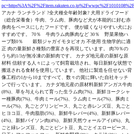
pc=https%3A%2F%2Fitem.rakuten.co.jp%2Fwwpc%2F1010108%
アカナ ランチランド ?全犬種全年齢対象? 犬用ドライフード
（総合栄養食）牛肉、ラム肉、豚肉など犬が本能的に好む赤
身肉をベースにしたフードです。 便が緩くなりやすい犬にお
すすめです。 70％ 牛肉ラム肉豚肉など 30％ 野菜果物ハ
ーブ類0％ 穀類ジャガイモタピオカ 不使用 生物学的に適
正 肉の量新鮮さ種類の豊富さを再現しています。 肉70％の
うち約1/3が無冷凍の新鮮肉です。 カナダ地元産の新鮮な原
材料 信頼する人々によって飼育栽培され、毎日新鮮な状態で
搬送される食材を使用しています。 他社に製造を任せない背
像工程の1から10まですべて、数々の賞に輝いた自社キッチ
ンで行っています。 カナダ地元産の原材料新鮮アンガス牛肉
(8%)、草を与えられて育った生ラム肉(7%)、新鮮ヨークシャ
ー種豚肉(7%)、牛肉ミール(7%)、ラム肉ミール(7%)、豚肉ミ
ール(7%)、丸ごとグリンピース、丸ごと赤レンズ豆、丸ごと
ヒヨコ豆、牛肉脂肪(5%)、新鮮牛レバー(4%)、新鮮豚レバー
(4%)、新鮮バイソン肉(4%)、新鮮天然ウォールアイ(4%)、丸
ごと緑レンズ豆、丸ごとピント豆、丸ごとイエローピース、