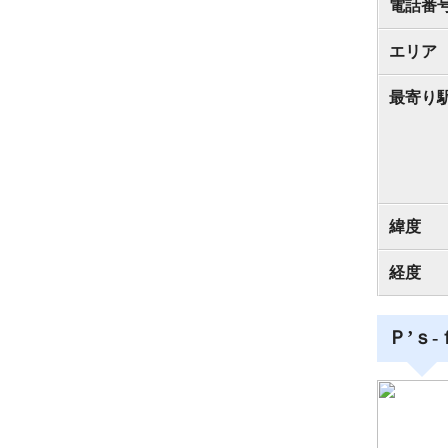
電話番
エリア
最寄り
緯度
経度
Ｐ’ｓ