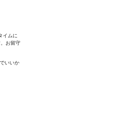
タイムに
す。お留守
ルでいいか