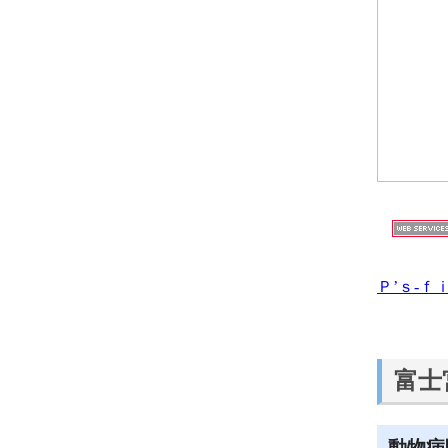
Ｐ’ｓ‐
富士
動物病