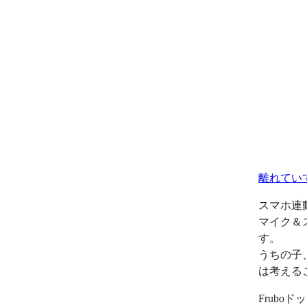
離れてい
スマホ連
マイク＆
す。
うちの子
は考える
Frub