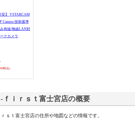
恵安】 VSTARCAM
 IP Camera 技術基準
み有線/無線LAN対
ークカメラ
ら
0:43時点)
ｓ‐ｆｉｒｓｔ富士宮店の概要
ｆｉｒｓｔ富士宮店の住所や地図などの情報です。