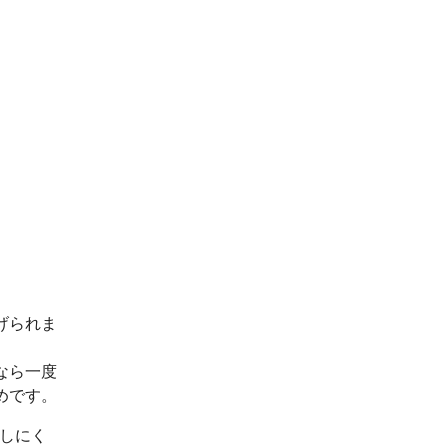
げられま
なら一度
めです。
出しにく