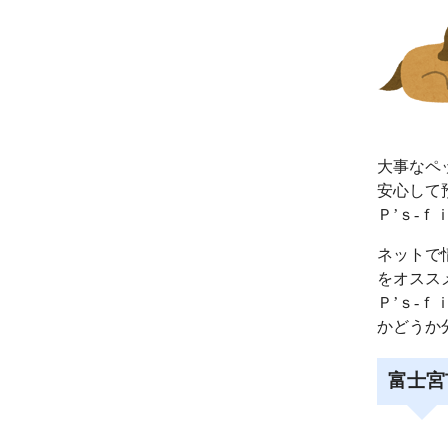
大事なペ
安心して
Ｐ’ｓ‐
ネットで
をオスス
Ｐ’ｓ‐
かどうか
富士宮