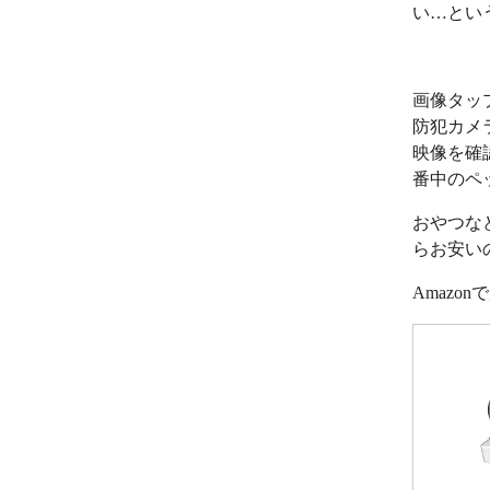
い…とい
画像タッ
防犯カメ
映像を確
番中のペ
おやつな
らお安い
Amazo