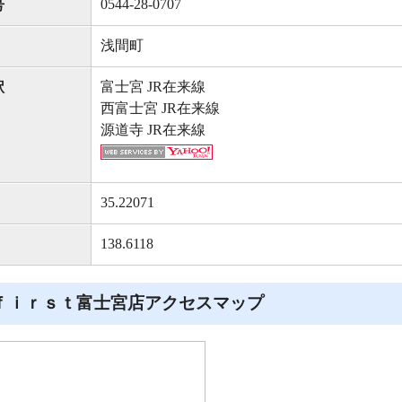
0544-28-0707
号
浅間町
富士宮 JR在来線
駅
西富士宮 JR在来線
源道寺 JR在来線
35.22071
138.6118
‐ｆｉｒｓｔ富士宮店アクセスマップ