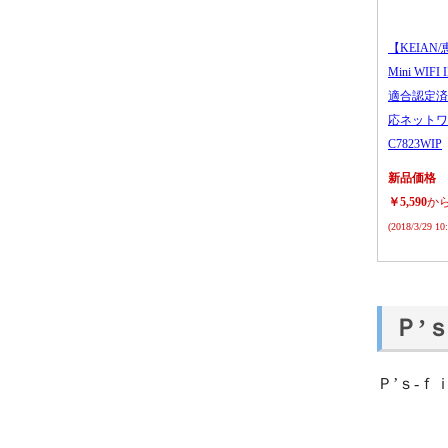
【KEIAN/
Mini WIFI
適合認定済
応ネットワ
C7823WIP
新品価格
￥5,590
か
(2018/3/29 1
Ｐ’
Ｐ’ｓ‐