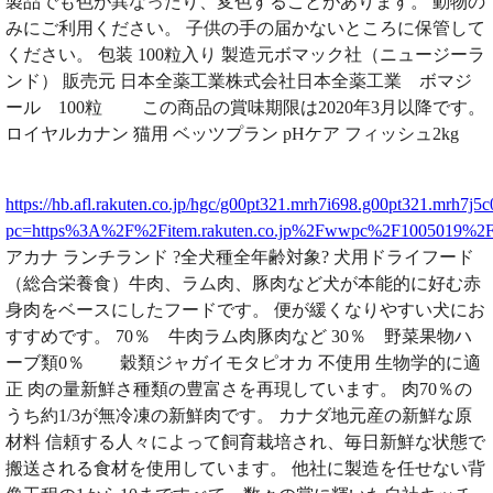
製品でも色が異なったり、変色することがあります。 動物の
みにご利用ください。 子供の手の届かないところに保管して
ください。 包装 100粒入り 製造元ボマック社（ニュージーラ
ンド） 販売元 日本全薬工業株式会社日本全薬工業 ボマジ
ール 100粒 この商品の賞味期限は2020年3月以降です。
ロイヤルカナン 猫用 ベッツプラン pHケア フィッシュ2kg
https://hb.afl.rakuten.co.jp/hgc/g00pt321.mrh7i698.g00pt321.mrh7j5c
pc=https%3A%2F%2Fitem.rakuten.co.jp%2Fwwpc%2F1005019%
アカナ ランチランド ?全犬種全年齢対象? 犬用ドライフード
（総合栄養食）牛肉、ラム肉、豚肉など犬が本能的に好む赤
身肉をベースにしたフードです。 便が緩くなりやすい犬にお
すすめです。 70％ 牛肉ラム肉豚肉など 30％ 野菜果物ハ
ーブ類0％ 穀類ジャガイモタピオカ 不使用 生物学的に適
正 肉の量新鮮さ種類の豊富さを再現しています。 肉70％の
うち約1/3が無冷凍の新鮮肉です。 カナダ地元産の新鮮な原
材料 信頼する人々によって飼育栽培され、毎日新鮮な状態で
搬送される食材を使用しています。 他社に製造を任せない背