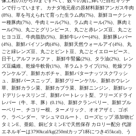
像工程の1から10まですべて、数々の賞に輝いた自社キッチ
ンで行っています。 カナダ地元産の原材料新鮮アンガス牛肉
(8%)、草を与えられて育った生ラム肉(7%)、新鮮ヨークシャ
ー種豚肉(7%)、牛肉ミール(7%)、ラム肉ミール(7%)、豚肉ミ
ール(7%)、丸ごとグリンピース、丸ごと赤レンズ豆、丸ごと
ヒヨコ豆、牛肉脂肪(5%)、新鮮牛レバー(4%)、新鮮豚レバー
(4%)、新鮮バイソン肉(4%)、新鮮天然ウォールアイ(4%)、丸
ごと緑レンズ豆、丸ごとピント豆、丸ごとイエローピース、
日干しアルファルファ 、新鮮牛腎臓(2%)、タラ油(2%)、レン
ズ豆繊維、乾燥牛軟骨(1%)、羊ラムトライプ(1%)、乾燥ブラ
ウンケルプ、新鮮カボチャ、新鮮バターナッツスクワッシ
ュ、新鮮パースニップ、新鮮グリーンケ?ル、新鮮ホウレン
草、新鮮カラシ菜、新鮮カブラ菜、新鮮ニンジン、新鮮レッ
ドデリシャスリンゴ、新鮮バートレット梨、フリーズドライ
レバー（牛、羊、豚）(0.1%)、新鮮クランベリー、新鮮ブル
ーベリー、チコリー根、ターメリック、オオアザミ、ゴボ
ウ、ラベンダー、マシュマロルート、ローズヒップ 添加物ビ
タミンE、亜鉛、銅ビタミンEで天然保存 カロリー配分 代謝
エネルギーは3790kcal/kg(250mlカップ1杯につき455kcal)、う