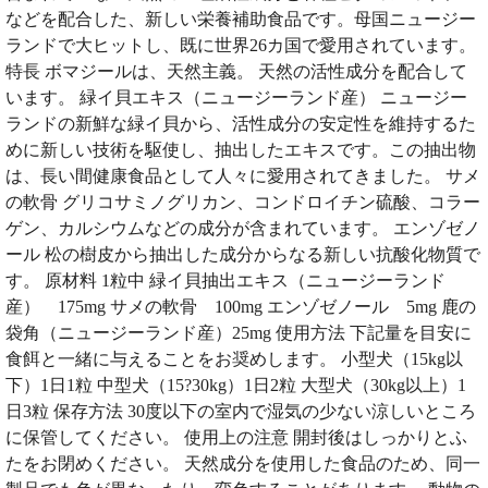
などを配合した、新しい栄養補助食品です。母国ニュージー
ランドで大ヒットし、既に世界26カ国で愛用されています。
特長 ボマジールは、天然主義。 天然の活性成分を配合して
います。 緑イ貝エキス（ニュージーランド産） ニュージー
ランドの新鮮な緑イ貝から、活性成分の安定性を維持するた
めに新しい技術を駆使し、抽出したエキスです。この抽出物
は、長い間健康食品として人々に愛用されてきました。 サメ
の軟骨 グリコサミノグリカン、コンドロイチン硫酸、コラー
ゲン、カルシウムなどの成分が含まれています。 エンゾゼノ
ール 松の樹皮から抽出した成分からなる新しい抗酸化物質で
す。 原材料 1粒中 緑イ貝抽出エキス（ニュージーランド
産） 175mg サメの軟骨 100mg エンゾゼノール 5mg 鹿の
袋角（ニュージーランド産）25mg 使用方法 下記量を目安に
食餌と一緒に与えることをお奨めします。 小型犬（15kg以
下）1日1粒 中型犬（15?30kg）1日2粒 大型犬（30kg以上）1
日3粒 保存方法 30度以下の室内で湿気の少ない涼しいところ
に保管してください。 使用上の注意 開封後はしっかりとふ
たをお閉めください。 天然成分を使用した食品のため、同一