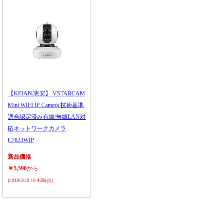
【KEIAN/恵安】 VSTARCAM
Mini WIFI IP Camera 技術基準
適合認定済み有線/無線LAN対
応ネットワークカメラ
C7823WIP
新品価格
￥5,590
から
(2018/3/29 10:43時点)