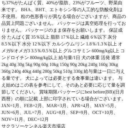
ち37%がたんぱく質、40%が脂肪、23%がフルーツ、野菜由
来です。 BHA、BHT、エトキシン等の人工的な防酸化剤は
不使用。 粒の色形香りが異なる場合がございますが、商品の
品質上問題ございません。 パッケージは真空処理を行ってお
りません。 パッケージのまま保存をお願いします。 保証成
分 たんぱく質 35％以上 脂肪 17％以上 繊維 6％以下 灰分
8.5％以下 水分 12％以下 カルシウム/リン 1.8％/1.3％以上 オ
メガ6/オメガ3 3.5％/0.5％以上 グルコサミン 600mg/kg以上 コ
ンドロイチン 800mg/kg以上 給与量/1日 犬の体重 活発 通常
2kg 40g 30g 5kg 90g 60g 10kg 150g 90g 20kg 240g 160g 30kg
360g 240g 40kg 440g 280g 50kg 510g 330g 給与量は一日に与え
る量です。 犬によっては必要とする食事量は違います。 与
え始めはこの表を参考にして、そのあと必要に応じて量を調
節してください。 賞味期限パッケージにbest before(BB)(日月
西暦）の順に記載 上部に印字されている場合がございます。
JAN=1月、FEB=2月、MAR=3月、APR=4月、MAY=5月、
JUN=6月、JUL=7月、AUG=8月、SEP=9月、OCT=10月、
NOV=11月、DEC=12月
サクラソーケンネル楽天市場店