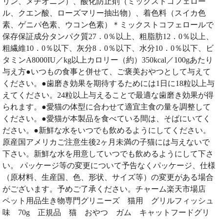
リン、メチオニン）、酸化防止剤（ミックストコフェロー
ル、クエン酸、ローズマリー抽出物）、着色料（スイカ色
素、ゲニパ色素、ウコン色素）＊ミックストコフェロールで
保存保証成分タンパク質27．0％以上、粗脂肪12．0％以上、
粗繊維10．0％以下、灰分8．0％以下、水分10．0％以下、ビ
タミンA8000IU／kg以上カロリー（約）350kcal／100gあたり
与え方●いつもの食事と併せて、ご褒美おやつとして与えて
ください。●歯磨き効果を期待するためには1日に18粒以上与
えてください。24粒以上与えることで最適な歯磨き効果が得
られます。●愛猫の体型に合わせて適宜主食の量を調整して
ください。●愛猫が本製品を食べている間は、そばにいてく
ださい。●新鮮な水をいつでも飲めるようにしてください。
原産国アメリカご注意生後2ヶ月未満の子猫には与えないで
下さい。新鮮な水を用意していつでも飲めるようにして下さ
い。 パッケージ等の変更について予告なくパッケージ、仕様
（原材料、生産国、色、形状、サイズ等）の変更がある場合
がございます。予めご了承ください。チャーム楽天市場店
ペット用品生き物専門グリニーズ 猫用 グリルフィッシュ
味 70g 正規品 猫 おやつ ガム キャットフードグリ