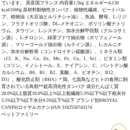
ています。 原産国フランス 内容量1.5kg エネルギー4,130
kcal/1000g 原材料動物性タンパク、植物性繊維、ビートパル
プ、植物油（大豆油とルリチシャ油）、魚油、酵母、L-リジ
ン、フラクトオリゴ糖、DL-メチオニン、ポリリン酸ナトリ
ウム、タウリン、L-シスチン、加水分解甲殻類（グルコサミ
ン源）、L-チロシン、緑茶ブドウ抽出物（ポリフェノール
源）、マリーゴールド抽出物（ルテイン源）、L-カルニチ
ン、加水分解軟骨（コンドロイチン硫酸源）、ミネラル類
（Cl、K、Na、Ca、Zn、Mn、Fe、Cu、I、Se）、ビタミン類
（コリン、イノシトール、E、ナイアシン、C、パントテン酸
カルシウム、B6、B1、B2、葉酸、A、ビオチン、B12、
D3）、酸化防止剤（BHA）* 鶏、七面鳥などヒトの食用に飼
育されている鳥類**超高消化性タンパク 成分たんぱく質
28.0%以上脂質18.0%以上%以上粗繊維5.3%以下%以下粗灰分
5.5%以下%以下水分9.5%以下%以下 ブランド別RROYAL
CANIN(ロイヤルカナン)JAN 3182550743174
ペットファミリー