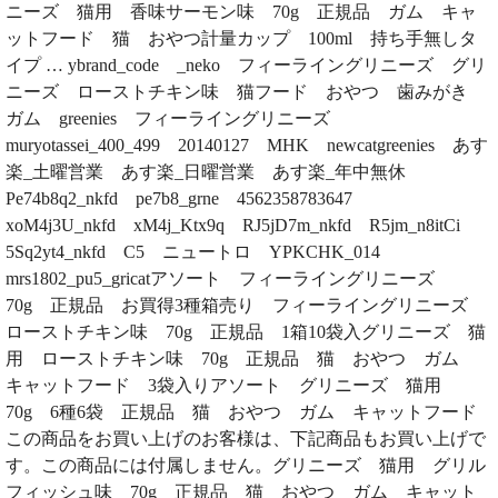
ニーズ 猫用 香味サーモン味 70g 正規品 ガム キャ
ットフード 猫 おやつ計量カップ 100ml 持ち手無しタ
イプ … ybrand_code _neko フィーライングリニーズ グリ
ニーズ ローストチキン味 猫フード おやつ 歯みがき
ガム greenies フィーライングリニーズ
muryotassei_400_499 20140127 MHK newcatgreenies あす
楽_土曜営業 あす楽_日曜営業 あす楽_年中無休
Pe74b8q2_nkfd pe7b8_grne 4562358783647
xoM4j3U_nkfd xM4j_Ktx9q RJ5jD7m_nkfd R5jm_n8itCi
5Sq2yt4_nkfd C5 ニュートロ YPKCHK_014
mrs1802_pu5_gricatアソート フィーライングリニーズ
70g 正規品 お買得3種箱売り フィーライングリニーズ
ローストチキン味 70g 正規品 1箱10袋入グリニーズ 猫
用 ローストチキン味 70g 正規品 猫 おやつ ガム
キャットフード 3袋入りアソート グリニーズ 猫用
70g 6種6袋 正規品 猫 おやつ ガム キャットフード
この商品をお買い上げのお客様は、下記商品もお買い上げで
す。この商品には付属しません。グリニーズ 猫用 グリル
フィッシュ味 70g 正規品 猫 おやつ ガム キャット