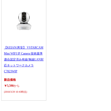
【KEIAN/恵安】 VSTARCAM
Mini WIFI IP Camera 技術基準
適合認定済み有線/無線LAN対
応ネットワークカメラ
C7823WIP
新品価格
￥5,590
から
(2018/3/29 10:43時点)