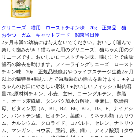
グリニーズ 猫用 ローストチキン味 70g 正規品 猫
おやつ ガム キャットフード 関東当日便
2ヶ月未満の幼猫には与えないでください。おいしく噛んで
楽しく歯みがき！猫ちゃん用のグリニーズ。猫ちゃん用のグ
リニーズです。おいしいローストチキン味。噛むことで歯垢
歯石の除去を助けます。フィーライングリニーズ ロースト
チキン味 70g 正規品機能おやつライフステージ生後2ヶ月
以上の猫特長●噛むことで歯垢歯石の除去を助けます。●ネコ
ちゃんのお口にやさしい形状！●おいしいフィッシュ味内容
量70g原材料チキン、小麦、玄米、コーングルテン、鶏脂
＊、オーツ麦繊維、タンパク加水分解物、亜麻仁、乾燥酵
母、ビタミン類（A、B1、B2、B6、B12、D3、E、ナイアシ
ン、パントテン酸、ビオチン、葉酸）、ミネラル類（カリウ
ム、カルシウム、クロライド、コバルト、セレン、ナトリウ
ム、マンガン、ヨウ素、亜鉛、鉄、銅）、アミノ酸類（タウ