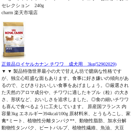
セレクション 240g
charm 楽天市場店
正規品ロイヤルカナン チワワ 成犬用 3kg(52902029)
▼ ▼ 製品特徴世界最小の犬で甘えん坊で臆病な性格です
が、独立心旺盛な面もあります。食事に好き嫌いの傾向があ
るので、とびきりおいしい食事をあげましょう。◎厳選され
た天然のアロマ成分や、チワワに適したキブル（粒）の大き
さ、形状など、おいしさを追求しました。◎食の細いチワワ
も喜んで食べるように工夫しています。 原産国フランス 内
容量3kg エネルギー394kcal/100g 原材料米、とうもろこし、家
禽*ミート、植物性分離タンパク**、動物性脂肪、加水分解
動物性タンパク、ビートパルプ、植物性繊維、魚油、大豆