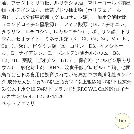
油、フラクトオリゴ糖、ルリチシャ油、マリーゴールド抽出
物（ルテイン源）、緑茶ブドウ抽出物（ポリフェノール
源）、加水分解甲殻類（グルコサミン源）、加水分解軟骨
（コンドロイチン硫酸源）、アミノ酸類（DL-メチオニン、
タウリン、L-チロシン、L-カルニチン）、ポリリン酸ナトリ
ウム、ゼオライト、ミネラル類（K、Cl、Ca、Zn、Mn、Fe、
Cu、I、Se）、ビタミン類（A、コリン、D3、イノシトー
ル、E、ナイアシン、C、パントテン酸カルシウム、B6、
B2、B1、葉酸、ビオチン、B12）、保存料（ソルビン酸カリ
ウム）、酸化防止剤（BHA、没食子酸プロピル）* 鶏、七面
鳥などヒトの食用に飼育されている鳥類**超高消化性タンパ
ク 成分たんぱく質28%以上脂質14%以上粗繊維3%以下粗灰分
5.4%以下水分10.5%以下 ブランド別RROYAL CANIN(ロイヤ
ルカナン)JAN 3182550747820
ペットファミリー
Top