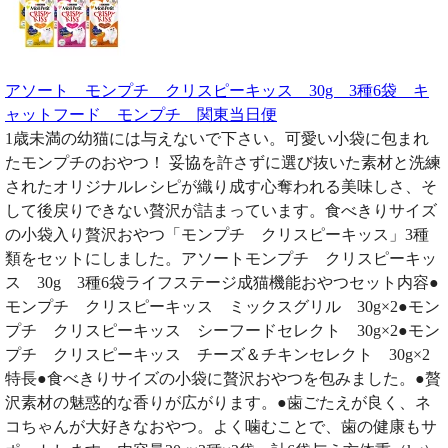
アソート モンプチ クリスピーキッス 30g 3種6袋 キ
ャットフード モンプチ 関東当日便
1歳未満の幼猫には与えないで下さい。可愛い小袋に包まれ
たモンプチのおやつ！ 妥協を許さずに選び抜いた素材と洗練
されたオリジナルレシピが織り成す心奪われる美味しさ、そ
して後戻りできない贅沢が詰まっています。食べきりサイズ
の小袋入り贅沢おやつ「モンプチ クリスピーキッス」3種
類をセットにしました。アソートモンプチ クリスピーキッ
ス 30g 3種6袋ライフステージ成猫機能おやつセット内容●
モンプチ クリスピーキッス ミックスグリル 30g×2●モン
プチ クリスピーキッス シーフードセレクト 30g×2●モン
プチ クリスピーキッス チーズ＆チキンセレクト 30g×2
特長●食べきりサイズの小袋に贅沢おやつを包みました。●贅
沢素材の魅惑的な香りが広がります。●歯ごたえが良く、ネ
コちゃんが大好きなおやつ。よく噛むことで、歯の健康もサ