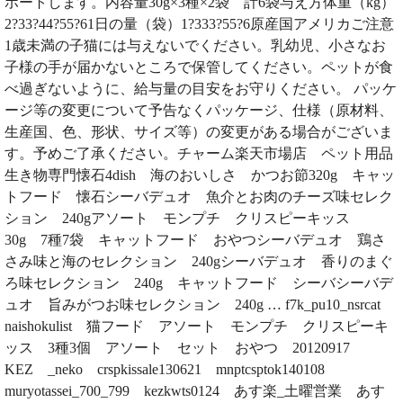
ポートします。内容量30g×3種×2袋 計6袋与え方体重（kg）
2?33?44?55?61日の量（袋）1?333?55?6原産国アメリカご注意
1歳未満の子猫には与えないでください。乳幼児、小さなお
子様の手が届かないところで保管してください。ペットが食
べ過ぎないように、給与量の目安をお守りください。 パッケ
ージ等の変更について予告なくパッケージ、仕様（原材料、
生産国、色、形状、サイズ等）の変更がある場合がございま
す。予めご了承ください。チャーム楽天市場店 ペット用品
生き物専門懐石4dish 海のおいしさ かつお節320g キャッ
トフード 懐石シーバデュオ 魚介とお肉のチーズ味セレク
ション 240gアソート モンプチ クリスピーキッス
30g 7種7袋 キャットフード おやつシーバデュオ 鶏さ
さみ味と海のセレクション 240gシーバデュオ 香りのまぐ
ろ味セレクション 240g キャットフード シーバシーバデ
ュオ 旨みがつお味セレクション 240g … f7k_pu10_nsrcat
naishokulist 猫フード アソート モンプチ クリスピーキ
ッス 3種3個 アソート セット おやつ 20120917
KEZ _neko crspkissale130621 mnptcsptok140108
muryotassei_700_799 kezkwts0124 あす楽_土曜営業 あす