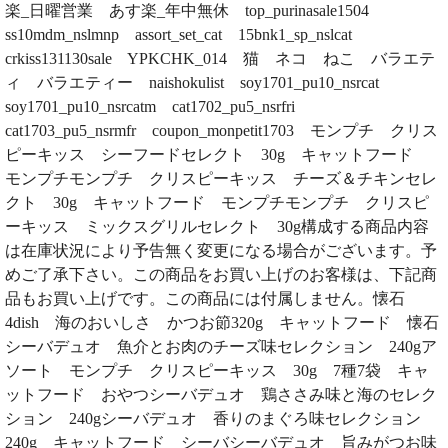
楽_日曜営業 あす楽_年中無休 top_purinasale1504
ss10mdm_nslmnp assort_set_cat 15bnk1_sp_nslcat
crkiss131130sale YPKCHK_014 猫 ネコ ねこ バラエテ
ィ バラエティー naishokulist soy1701_pu10_nsrcat
soy1701_pu10_nsrcatm cat1702_pu5_nsrfri
cat1703_pu5_nsrmfr coupon_monpetit1703 モンプチ クリス
ピーキッス シーフードセレクト 30g キャットフード
モンプチモンプチ クリスピーキッス チーズ＆チキンセレ
クト 30g キャットフード モンプチモンプチ クリスピ
ーキッス ミックスグリルセレクト 30g構成する商品内容
は在庫状況により予告無く変更になる場合がございます。予
めご了承下さい。この商品をお買い上げのお客様は、下記商
品もお買い上げです。この商品には付属しません。懐石
4dish 海のおいしさ かつお節320g キャットフード 懐石
シーバデュオ 魚介とお肉のチーズ味セレクション 240gア
ソート モンプチ クリスピーキッス 30g 7種7袋 キャ
ットフード おやつシーバデュオ 鶏ささみ味と海のセレク
ション 240gシーバデュオ 香りのまぐろ味セレクション
240g キャットフード シーバシーバデュオ 旨みがつお味