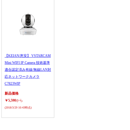
【KEIAN/恵安】 VSTARCAM
Mini WIFI IP Camera 技術基準
適合認定済み有線/無線LAN対
応ネットワークカメラ
C7823WIP
新品価格
￥5,590
から
(2018/3/29 10:43時点)